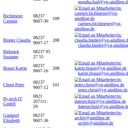
monika.barl@vg-aindling.d
Bichlmeier
08237
109
Carmen
9607-30
carmen.bichlmeier@vg-
aindling.de
08237
Binder Claudia
208
9607-17
claudia.binder@vg-aindling
Birkmeir
08237 95
Susanne
27 55
08237
Braun Katrin
208
9607-16
katrin.braun@vg-aindling.
08237
Christ Peter
101
9607-12
peter.christ@vg-aindling.de
0821
fly-tech IT
207111-
GmbH
29
datenschutz@vg-aindling.d
Gamperl
08237
Elisabeth
9607-36
archiv@aindling.de