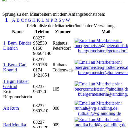
Sprung zu den Mitarbeitern mit dem Anfangsbuchstaben:
1
A
B
C
f
G
H
K
L
M
P
R
S
v
W
Telefonliste der Mitarbeiter/innen der Verwaltung
Name
Telefon
Zimmer
Mail
08237
1. Bgm. Binder
952530
Rathaus
Dietrich
0160
Petersdorf
buergermeister@petersdorf
90664140
08237
1. Bgm. Carl
959156
Rathaus
Konrad
0174
Todtenweis
buergermeister@todtenweis
1421854
1.Bgm Hitzler
Gertrud
08237
105
Erste
9607-0
buergermeisterin@aindling
Bürgermeisterin
08237
Alt Ruth
008
9607-10
ruth.alt@vg-aindling.de
08237
Barl Monika
009
9607-20