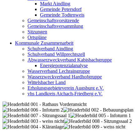
Markt Aindling
Gemeinde Petersdorf
Gemeinde Todtenweis
Gemeinschaftsvorsitzende
Gemeinschaftsversammlung
Sitzungen
Ortspläne
Kommunale Zusammenarbeit
Schulverband Aindling
Schulverband Willprechtszell
Abwasserzweckverband Kabisbachgruppe
Energiepotenzialanalyse
Wasserverband Lechraingruppe
Wasserzweckverband Hardhofgruppe
Wittelsbacher Land
Erholungsgebieteverein Augsburg e.V.
vhs Landkreis Aichach-Friedberg e.V.