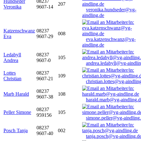
Hundseder
08237
207
Veronika
9607-14
veronika.hundseder@vg-
aindling.de
Katzenschwanz
08237
008
Eva
9607-29
eva.katzenschwanz@vg-
aindling.de
Ledabyll
08237
105
Andrea
9607-0
andrea.ledabyll@vg-aindli
Lottes
08237
109
Christian
9607-21
christian.lottes@vg-aindlin
08237
Marb Harald
108
9607-38
harald.marb@vg-aindling.d
08237
Peller Simone
105
959156
simone.peller@vg-aindling
08237
Posch Tanja
002
9607-40
tanja.posch@vg-aindling.d