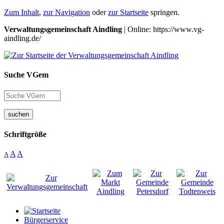
Zum Inhalt
,
zur Navigation
oder
zur Startseite
springen.
Verwaltungsgemeinschaft Aindling
| Online: https://www.vg-
aindling.de/
Suche VGem
suchen
Schriftgröße
A
A
A
Bürgerservice