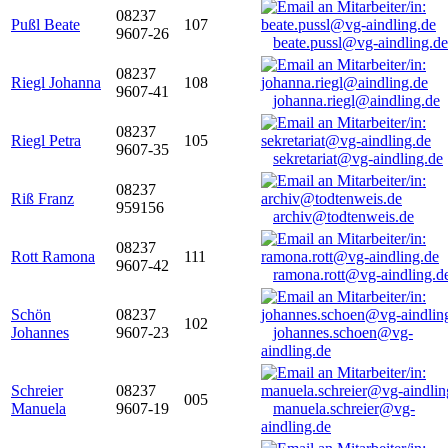
08237
Pußl Beate
107
9607-26
beate.pussl@vg-aindling.de
08237
Riegl Johanna
108
9607-41
johanna.riegl@aindling.de
08237
Riegl Petra
105
9607-35
sekretariat@vg-aindling.de
08237
Riß Franz
959156
archiv@todtenweis.de
08237
Rott Ramona
111
9607-42
ramona.rott@vg-aindling.d
Schön
08237
102
Johannes
9607-23
johannes.schoen@vg-
aindling.de
Schreier
08237
005
Manuela
9607-19
manuela.schreier@vg-
aindling.de