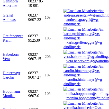
Ganshorn
08237 85
Albertine
19 001
Grägel
08237
103
Andreas
9607-22
andreas.graegel@vg-
aindling.de
Greifenegger
08237
105
Karin
952530
karin.greifenegger@vg-
aindling.de
Haberkorn
08237
206
Vera
9607-15
vera.haberkorn@vg-aindlin
Hintermayr
08237
107
Carolin
9607-27
carolin.hintermayr@vg-
aindling.de
Hoppmann
08237
105
Monika
9607-0
monika.hoppmann@aindlin