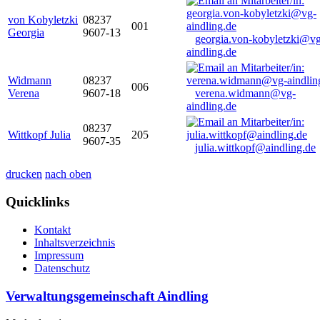
von Kobyletzki
08237
001
Georgia
9607-13
georgia.von-kobyletzki@vg
aindling.de
Widmann
08237
006
Verena
9607-18
verena.widmann@vg-
aindling.de
08237
Wittkopf Julia
205
9607-35
julia.wittkopf@aindling.de
drucken
nach oben
Quicklinks
Kontakt
Inhaltsverzeichnis
Impressum
Datenschutz
Verwaltungsgemeinschaft Aindling