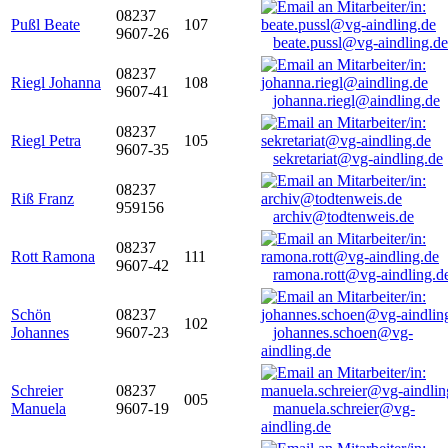
08237
Pußl Beate
107
9607-26
beate.pussl@vg-aindling.de
08237
Riegl Johanna
108
9607-41
johanna.riegl@aindling.de
08237
Riegl Petra
105
9607-35
sekretariat@vg-aindling.de
08237
Riß Franz
959156
archiv@todtenweis.de
08237
Rott Ramona
111
9607-42
ramona.rott@vg-aindling.d
Schön
08237
102
Johannes
9607-23
johannes.schoen@vg-
aindling.de
Schreier
08237
005
Manuela
9607-19
manuela.schreier@vg-
aindling.de