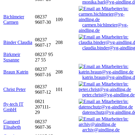
monika.barl@vg-aindling.d
Bichlmeier
08237
109
Carmen
9607-30
carmen.bichlmeier@vg-
aindling.de
08237
Binder Claudia
208
9607-17
claudia.binder@vg-aindling
Birkmeir
08237 95
Susanne
27 55
08237
Braun Katrin
208
9607-16
katrin.braun@vg-aindling.
08237
Christ Peter
101
9607-12
peter.christ@vg-aindling.de
0821
fly-tech IT
207111-
GmbH
29
datenschutz@vg-aindling.d
Gamperl
08237
Elisabeth
9607-36
archiv@aindling.de