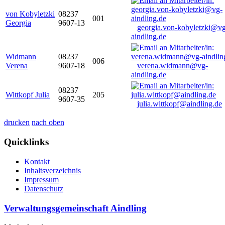
von Kobyletzki
08237
001
Georgia
9607-13
georgia.von-kobyletzki@vg
aindling.de
Widmann
08237
006
Verena
9607-18
verena.widmann@vg-
aindling.de
08237
Wittkopf Julia
205
9607-35
julia.wittkopf@aindling.de
drucken
nach oben
Quicklinks
Kontakt
Inhaltsverzeichnis
Impressum
Datenschutz
Verwaltungsgemeinschaft Aindling