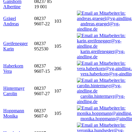
Ganshorn
08237 85
Albertine
19 001
Grägel
08237
103
Andreas
9607-22
andreas.graegel@vg-
aindling.de
Greifenegger
08237
105
Karin
952530
karin.greifenegger@vg-
aindling.de
Haberkorn
08237
206
Vera
9607-15
vera.haberkorn@vg-aindlin
Hintermayr
08237
107
Carolin
9607-27
carolin.hintermayr@vg-
aindling.de
Hoppmann
08237
105
Monika
9607-0
monika.hoppmann@aindlin