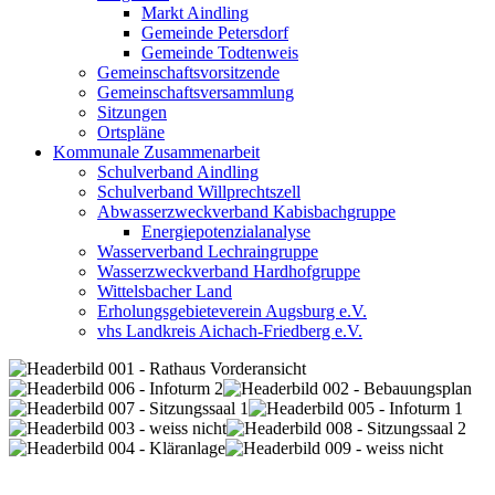
Markt Aindling
Gemeinde Petersdorf
Gemeinde Todtenweis
Gemeinschaftsvorsitzende
Gemeinschaftsversammlung
Sitzungen
Ortspläne
Kommunale Zusammenarbeit
Schulverband Aindling
Schulverband Willprechtszell
Abwasserzweckverband Kabisbachgruppe
Energiepotenzialanalyse
Wasserverband Lechraingruppe
Wasserzweckverband Hardhofgruppe
Wittelsbacher Land
Erholungsgebieteverein Augsburg e.V.
vhs Landkreis Aichach-Friedberg e.V.