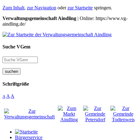
Zum Inhalt
,
zur Navigation
oder
zur Startseite
springen.
Verwaltungsgemeinschaft Aindling
| Online: https://www.vg-
aindling.de/
Suche VGem
suchen
Schriftgröße
A
A
A
Bürgerservice