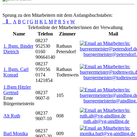
Sprung zu den Mitarbeitern mit dem Anfangsbuchstaben:
1
A
B
C
f
G
H
K
L
M
P
R
S
v
W
Telefonliste der Mitarbeiter/innen der Verwaltung
Name
Telefon
Zimmer
Mail
08237
1. Bgm. Binder
952530
Rathaus
Dietrich
0160
Petersdorf
buergermeister@petersdorf
90664140
08237
1. Bgm. Carl
959156
Rathaus
Konrad
0174
Todtenweis
buergermeister@todtenweis
1421854
1.Bgm Hitzler
Gertrud
08237
105
Erste
9607-0
buergermeisterin@aindling
Bürgermeisterin
08237
Alt Ruth
008
9607-10
ruth.alt@vg-aindling.de
08237
Barl Monika
009
9607-20