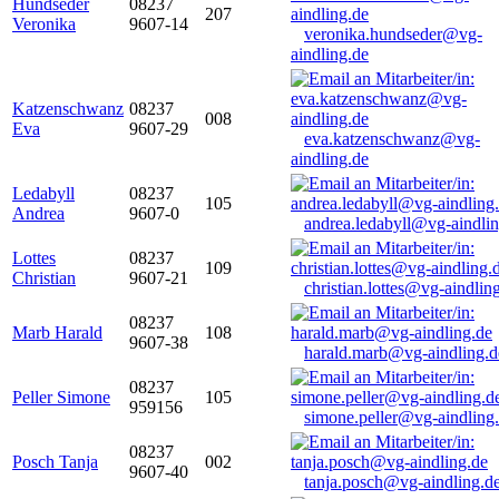
Hundseder
08237
207
Veronika
9607-14
veronika.hundseder@vg-
aindling.de
Katzenschwanz
08237
008
Eva
9607-29
eva.katzenschwanz@vg-
aindling.de
Ledabyll
08237
105
Andrea
9607-0
andrea.ledabyll@vg-aindli
Lottes
08237
109
Christian
9607-21
christian.lottes@vg-aindlin
08237
Marb Harald
108
9607-38
harald.marb@vg-aindling.d
08237
Peller Simone
105
959156
simone.peller@vg-aindling
08237
Posch Tanja
002
9607-40
tanja.posch@vg-aindling.d