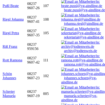
08237
Pußl Beate
107
9607-26
beate.pussl@vg-aindling.de
08237
Riegl Johanna
108
9607-41
johanna.riegl@aindling.de
08237
Riegl Petra
105
9607-35
sekretariat@vg-aindling.de
08237
Riß Franz
959156
archiv@todtenweis.de
08237
Rott Ramona
111
9607-42
ramona.rott@vg-aindling.d
Schön
08237
102
Johannes
9607-23
johannes.schoen@vg-
aindling.de
Schreier
08237
005
Manuela
9607-19
manuela.schreier@vg-
aindling.de