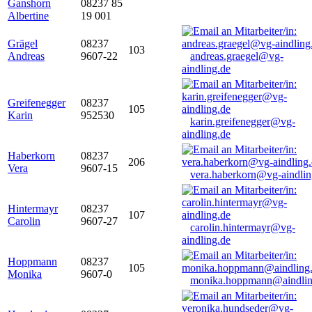
Ganshorn
08237 85
Albertine
19 001
Grägel
08237
103
Andreas
9607-22
andreas.graegel@vg-
aindling.de
Greifenegger
08237
105
Karin
952530
karin.greifenegger@vg-
aindling.de
Haberkorn
08237
206
Vera
9607-15
vera.haberkorn@vg-aindlin
Hintermayr
08237
107
Carolin
9607-27
carolin.hintermayr@vg-
aindling.de
Hoppmann
08237
105
Monika
9607-0
monika.hoppmann@aindlin