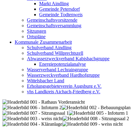
Markt Aindling
Gemeinde Petersdorf
Gemeinde Todtenweis
Gemeinschaftsvorsitzende
Gemeinschaftsversammlung
Sitzungen
Ortspläne
Kommunale Zusammenarbeit
Schulverband Aindling
Schulverband Willprechtszell
Abwasserzweckverband Kabisbachgruppe
Energiepotenzialanalyse
Wasserverband Lechraingruppe
Wasserzweckverband Hardhofgruppe
Wittelsbacher Land
Erholungsgebieteverein Augsburg e.V.
vhs Landkreis Aichach-Friedberg e.V.