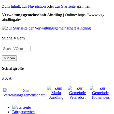
Zum Inhalt
,
zur Navigation
oder
zur Startseite
springen.
Verwaltungsgemeinschaft Aindling
| Online: https://www.vg-
aindling.de/
Suche VGem
suchen
Schriftgröße
A
A
A
Bürgerservice