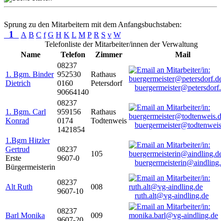
Sprung zu den Mitarbeitern mit dem Anfangsbuchstaben:
1
A
B
C
f
G
H
K
L
M
P
R
S
v
W
Telefonliste der Mitarbeiter/innen der Verwaltung
Name
Telefon
Zimmer
Mail
08237
1. Bgm. Binder
952530
Rathaus
Dietrich
0160
Petersdorf
buergermeister@petersdorf
90664140
08237
1. Bgm. Carl
959156
Rathaus
Konrad
0174
Todtenweis
buergermeister@todtenweis
1421854
1.Bgm Hitzler
Gertrud
08237
105
Erste
9607-0
buergermeisterin@aindling
Bürgermeisterin
08237
Alt Ruth
008
9607-10
ruth.alt@vg-aindling.de
08237
Barl Monika
009
9607-20