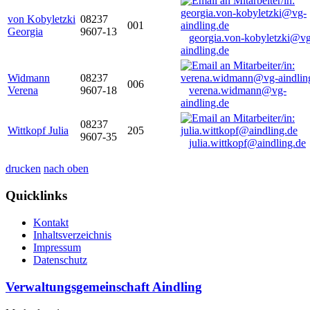
von Kobyletzki
08237
001
Georgia
9607-13
georgia.von-kobyletzki@vg
aindling.de
Widmann
08237
006
Verena
9607-18
verena.widmann@vg-
aindling.de
08237
Wittkopf Julia
205
9607-35
julia.wittkopf@aindling.de
drucken
nach oben
Quicklinks
Kontakt
Inhaltsverzeichnis
Impressum
Datenschutz
Verwaltungsgemeinschaft Aindling