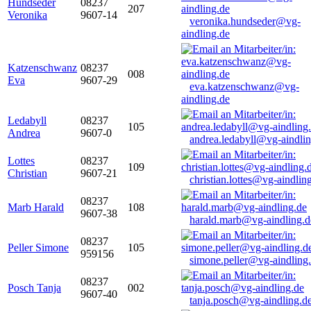
Hundseder
08237
207
Veronika
9607-14
veronika.hundseder@vg-
aindling.de
Katzenschwanz
08237
008
Eva
9607-29
eva.katzenschwanz@vg-
aindling.de
Ledabyll
08237
105
Andrea
9607-0
andrea.ledabyll@vg-aindli
Lottes
08237
109
Christian
9607-21
christian.lottes@vg-aindlin
08237
Marb Harald
108
9607-38
harald.marb@vg-aindling.d
08237
Peller Simone
105
959156
simone.peller@vg-aindling
08237
Posch Tanja
002
9607-40
tanja.posch@vg-aindling.d