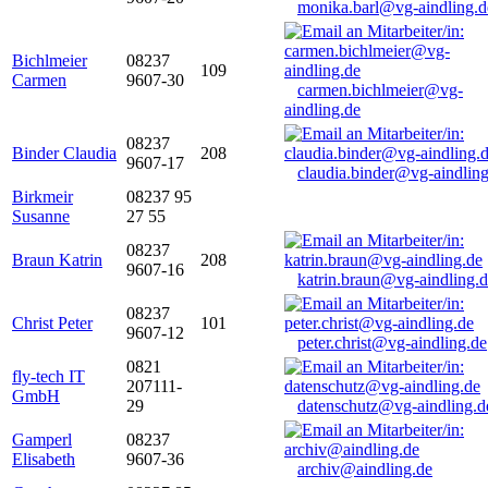
monika.barl@vg-aindling.d
Bichlmeier
08237
109
Carmen
9607-30
carmen.bichlmeier@vg-
aindling.de
08237
Binder Claudia
208
9607-17
claudia.binder@vg-aindling
Birkmeir
08237 95
Susanne
27 55
08237
Braun Katrin
208
9607-16
katrin.braun@vg-aindling.
08237
Christ Peter
101
9607-12
peter.christ@vg-aindling.de
0821
fly-tech IT
207111-
GmbH
29
datenschutz@vg-aindling.d
Gamperl
08237
Elisabeth
9607-36
archiv@aindling.de