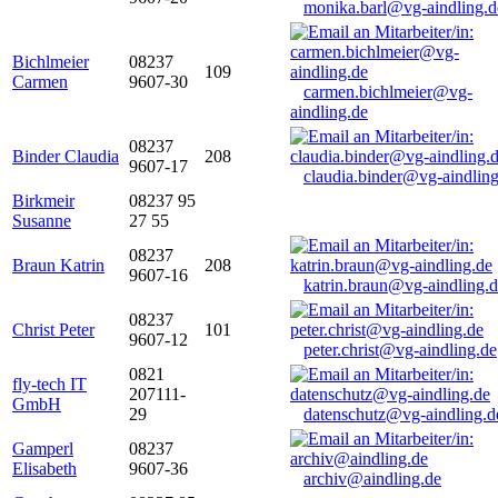
monika.barl@vg-aindling.d
Bichlmeier
08237
109
Carmen
9607-30
carmen.bichlmeier@vg-
aindling.de
08237
Binder Claudia
208
9607-17
claudia.binder@vg-aindling
Birkmeir
08237 95
Susanne
27 55
08237
Braun Katrin
208
9607-16
katrin.braun@vg-aindling.
08237
Christ Peter
101
9607-12
peter.christ@vg-aindling.de
0821
fly-tech IT
207111-
GmbH
29
datenschutz@vg-aindling.d
Gamperl
08237
Elisabeth
9607-36
archiv@aindling.de