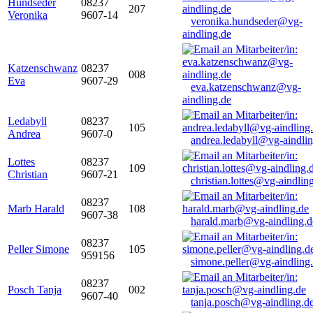
Hundseder
08237
207
Veronika
9607-14
veronika.hundseder@vg-
aindling.de
Katzenschwanz
08237
008
Eva
9607-29
eva.katzenschwanz@vg-
aindling.de
Ledabyll
08237
105
Andrea
9607-0
andrea.ledabyll@vg-aindli
Lottes
08237
109
Christian
9607-21
christian.lottes@vg-aindlin
08237
Marb Harald
108
9607-38
harald.marb@vg-aindling.d
08237
Peller Simone
105
959156
simone.peller@vg-aindling
08237
Posch Tanja
002
9607-40
tanja.posch@vg-aindling.d