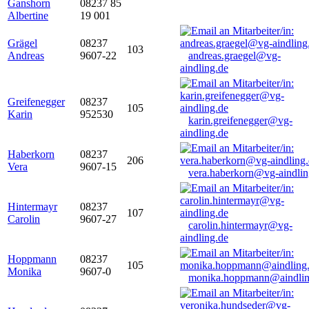
Ganshorn
08237 85
Albertine
19 001
Grägel
08237
103
Andreas
9607-22
andreas.graegel@vg-
aindling.de
Greifenegger
08237
105
Karin
952530
karin.greifenegger@vg-
aindling.de
Haberkorn
08237
206
Vera
9607-15
vera.haberkorn@vg-aindlin
Hintermayr
08237
107
Carolin
9607-27
carolin.hintermayr@vg-
aindling.de
Hoppmann
08237
105
Monika
9607-0
monika.hoppmann@aindlin