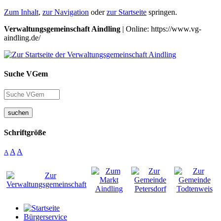
Zum Inhalt
,
zur Navigation
oder
zur Startseite
springen.
Verwaltungsgemeinschaft Aindling
| Online: https://www.vg-
aindling.de/
Suche VGem
suchen
Schriftgröße
A
A
A
Bürgerservice