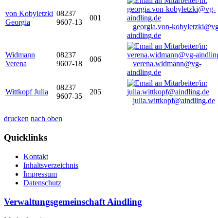
von Kobyletzki
08237
001
Georgia
9607-13
georgia.von-kobyletzki@vg
aindling.de
Widmann
08237
006
Verena
9607-18
verena.widmann@vg-
aindling.de
08237
Wittkopf Julia
205
9607-35
julia.wittkopf@aindling.de
drucken
nach oben
Quicklinks
Kontakt
Inhaltsverzeichnis
Impressum
Datenschutz
Verwaltungsgemeinschaft Aindling