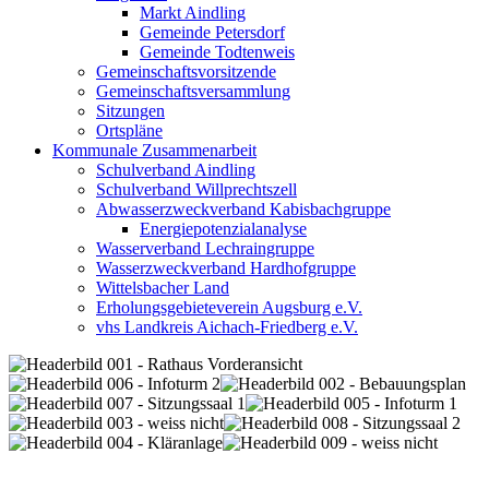
Markt Aindling
Gemeinde Petersdorf
Gemeinde Todtenweis
Gemeinschaftsvorsitzende
Gemeinschaftsversammlung
Sitzungen
Ortspläne
Kommunale Zusammenarbeit
Schulverband Aindling
Schulverband Willprechtszell
Abwasserzweckverband Kabisbachgruppe
Energiepotenzialanalyse
Wasserverband Lechraingruppe
Wasserzweckverband Hardhofgruppe
Wittelsbacher Land
Erholungsgebieteverein Augsburg e.V.
vhs Landkreis Aichach-Friedberg e.V.