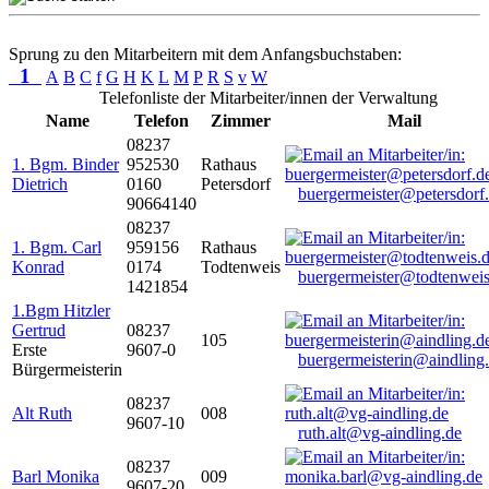
Sprung zu den Mitarbeitern mit dem Anfangsbuchstaben:
1
A
B
C
f
G
H
K
L
M
P
R
S
v
W
Telefonliste der Mitarbeiter/innen der Verwaltung
Name
Telefon
Zimmer
Mail
08237
1. Bgm. Binder
952530
Rathaus
Dietrich
0160
Petersdorf
buergermeister@petersdorf
90664140
08237
1. Bgm. Carl
959156
Rathaus
Konrad
0174
Todtenweis
buergermeister@todtenweis
1421854
1.Bgm Hitzler
Gertrud
08237
105
Erste
9607-0
buergermeisterin@aindling
Bürgermeisterin
08237
Alt Ruth
008
9607-10
ruth.alt@vg-aindling.de
08237
Barl Monika
009
9607-20