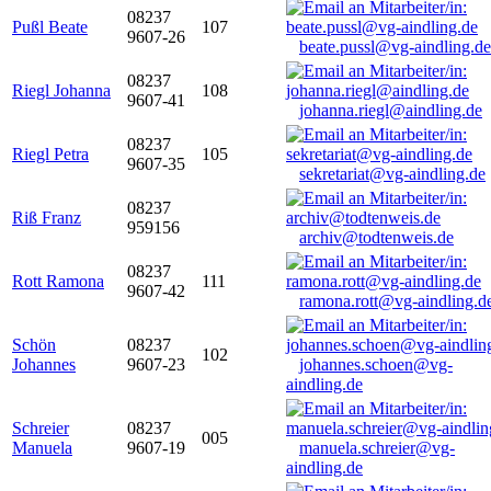
08237
Pußl Beate
107
9607-26
beate.pussl@vg-aindling.de
08237
Riegl Johanna
108
9607-41
johanna.riegl@aindling.de
08237
Riegl Petra
105
9607-35
sekretariat@vg-aindling.de
08237
Riß Franz
959156
archiv@todtenweis.de
08237
Rott Ramona
111
9607-42
ramona.rott@vg-aindling.d
Schön
08237
102
Johannes
9607-23
johannes.schoen@vg-
aindling.de
Schreier
08237
005
Manuela
9607-19
manuela.schreier@vg-
aindling.de