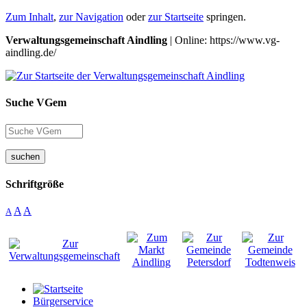
Zum Inhalt
,
zur Navigation
oder
zur Startseite
springen.
Verwaltungsgemeinschaft Aindling
| Online: https://www.vg-
aindling.de/
Suche VGem
suchen
Schriftgröße
A
A
A
Bürgerservice