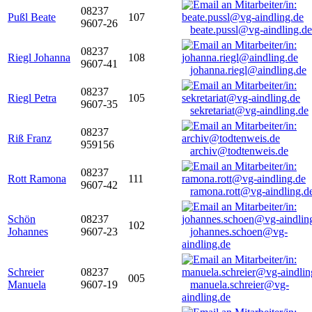
08237
Pußl Beate
107
9607-26
beate.pussl@vg-aindling.de
08237
Riegl Johanna
108
9607-41
johanna.riegl@aindling.de
08237
Riegl Petra
105
9607-35
sekretariat@vg-aindling.de
08237
Riß Franz
959156
archiv@todtenweis.de
08237
Rott Ramona
111
9607-42
ramona.rott@vg-aindling.d
Schön
08237
102
Johannes
9607-23
johannes.schoen@vg-
aindling.de
Schreier
08237
005
Manuela
9607-19
manuela.schreier@vg-
aindling.de