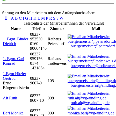
Sprung zu den Mitarbeitern mit dem Anfangsbuchstaben:
1
A
B
C
f
G
H
K
L
M
P
R
S
v
W
Telefonliste der Mitarbeiter/innen der Verwaltung
Name
Telefon
Zimmer
Mail
08237
1. Bgm. Binder
952530
Rathaus
Dietrich
0160
Petersdorf
buergermeister@petersdorf
90664140
08237
1. Bgm. Carl
959156
Rathaus
Konrad
0174
Todtenweis
buergermeister@todtenweis
1421854
1.Bgm Hitzler
Gertrud
08237
105
Erste
9607-0
buergermeisterin@aindling
Bürgermeisterin
08237
Alt Ruth
008
9607-10
ruth.alt@vg-aindling.de
08237
Barl Monika
009
9607-20