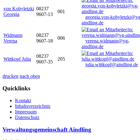
von Kobyletzki
08237
001
Georgia
9607-13
georgia.von-kobyletzki@vg
aindling.de
Widmann
08237
006
Verena
9607-18
verena.widmann@vg-
aindling.de
08237
Wittkopf Julia
205
9607-35
julia.wittkopf@aindling.de
drucken
nach oben
Quicklinks
Kontakt
Inhaltsverzeichnis
Impressum
Datenschutz
Verwaltungsgemeinschaft Aindling