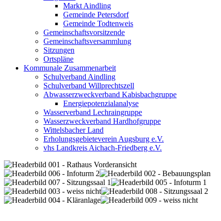
Markt Aindling
Gemeinde Petersdorf
Gemeinde Todtenweis
Gemeinschaftsvorsitzende
Gemeinschaftsversammlung
Sitzungen
Ortspläne
Kommunale Zusammenarbeit
Schulverband Aindling
Schulverband Willprechtszell
Abwasserzweckverband Kabisbachgruppe
Energiepotenzialanalyse
Wasserverband Lechraingruppe
Wasserzweckverband Hardhofgruppe
Wittelsbacher Land
Erholungsgebieteverein Augsburg e.V.
vhs Landkreis Aichach-Friedberg e.V.