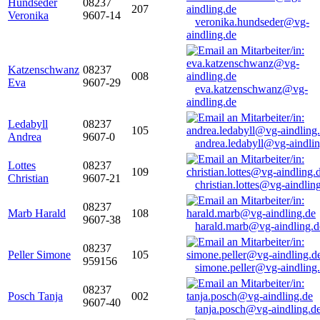
Hundseder
08237
207
Veronika
9607-14
veronika.hundseder@vg-
aindling.de
Katzenschwanz
08237
008
Eva
9607-29
eva.katzenschwanz@vg-
aindling.de
Ledabyll
08237
105
Andrea
9607-0
andrea.ledabyll@vg-aindli
Lottes
08237
109
Christian
9607-21
christian.lottes@vg-aindlin
08237
Marb Harald
108
9607-38
harald.marb@vg-aindling.d
08237
Peller Simone
105
959156
simone.peller@vg-aindling
08237
Posch Tanja
002
9607-40
tanja.posch@vg-aindling.d