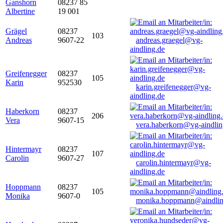
Ganshorn
08237 85
Albertine
19 001
Grägel
08237
103
Andreas
9607-22
andreas.graegel@vg-
aindling.de
Greifenegger
08237
105
Karin
952530
karin.greifenegger@vg-
aindling.de
Haberkorn
08237
206
Vera
9607-15
vera.haberkorn@vg-aindlin
Hintermayr
08237
107
Carolin
9607-27
carolin.hintermayr@vg-
aindling.de
Hoppmann
08237
105
Monika
9607-0
monika.hoppmann@aindlin