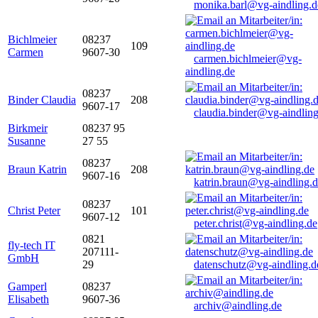
monika.barl@vg-aindling.d
Bichlmeier
08237
109
Carmen
9607-30
carmen.bichlmeier@vg-
aindling.de
08237
Binder Claudia
208
9607-17
claudia.binder@vg-aindling
Birkmeir
08237 95
Susanne
27 55
08237
Braun Katrin
208
9607-16
katrin.braun@vg-aindling.
08237
Christ Peter
101
9607-12
peter.christ@vg-aindling.de
0821
fly-tech IT
207111-
GmbH
29
datenschutz@vg-aindling.d
Gamperl
08237
Elisabeth
9607-36
archiv@aindling.de