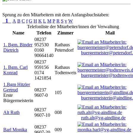
Sprung zu den Mitarbeitern mit dem Anfangsbuchstaben:
1
A
B
C
f
G
H
K
L
M
P
R
S
v
W
Telefonliste der Mitarbeiter/innen der Verwaltung
Name
Telefon
Zimmer
Mail
08237
1. Bgm. Binder
952530
Rathaus
Dietrich
0160
Petersdorf
buergermeister@petersdorf
90664140
08237
1. Bgm. Carl
959156
Rathaus
Konrad
0174
Todtenweis
buergermeister@todtenweis
1421854
1.Bgm Hitzler
Gertrud
08237
105
Erste
9607-0
buergermeisterin@aindling
Bürgermeisterin
08237
Alt Ruth
008
9607-10
ruth.alt@vg-aindling.de
08237
Barl Monika
009
9607-20