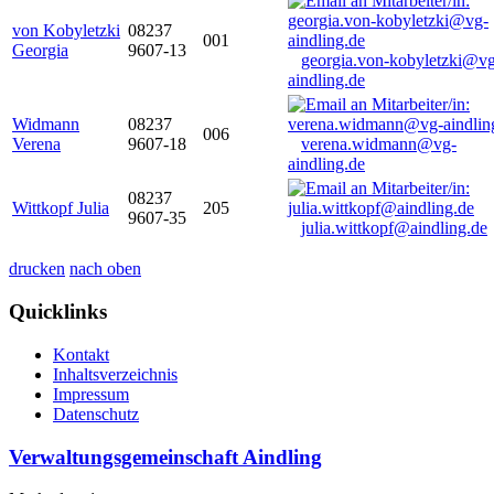
von Kobyletzki
08237
001
Georgia
9607-13
georgia.von-kobyletzki@vg
aindling.de
Widmann
08237
006
Verena
9607-18
verena.widmann@vg-
aindling.de
08237
Wittkopf Julia
205
9607-35
julia.wittkopf@aindling.de
drucken
nach oben
Quicklinks
Kontakt
Inhaltsverzeichnis
Impressum
Datenschutz
Verwaltungsgemeinschaft Aindling