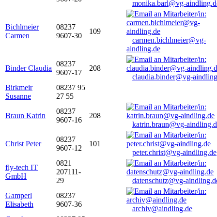
monika.barl@vg-aindling.d
Bichlmeier
08237
109
Carmen
9607-30
carmen.bichlmeier@vg-
aindling.de
08237
Binder Claudia
208
9607-17
claudia.binder@vg-aindling
Birkmeir
08237 95
Susanne
27 55
08237
Braun Katrin
208
9607-16
katrin.braun@vg-aindling.
08237
Christ Peter
101
9607-12
peter.christ@vg-aindling.de
0821
fly-tech IT
207111-
GmbH
29
datenschutz@vg-aindling.d
Gamperl
08237
Elisabeth
9607-36
archiv@aindling.de