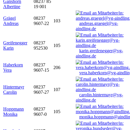
Ganshorn
08237 85
Albertine
19 001
Grägel
08237
103
Andreas
9607-22
andreas.graegel@vg-
aindling.de
Greifenegger
08237
105
Karin
952530
karin.greifenegger@vg-
aindling.de
Haberkorn
08237
206
Vera
9607-15
vera.haberkorn@vg-aindlin
Hintermayr
08237
107
Carolin
9607-27
carolin.hintermayr@vg-
aindling.de
Hoppmann
08237
105
Monika
9607-0
monika.hoppmann@aindlin