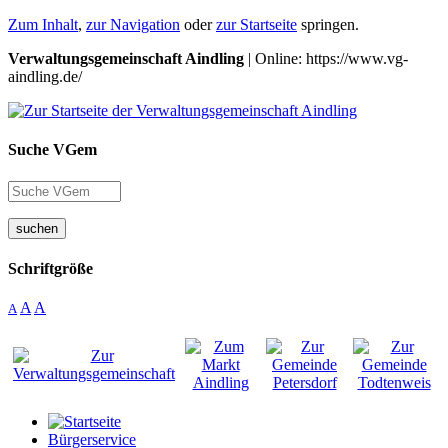
Zum Inhalt
,
zur Navigation
oder
zur Startseite
springen.
Verwaltungsgemeinschaft Aindling
| Online: https://www.vg-
aindling.de/
Suche VGem
suchen
Schriftgröße
A
A
A
Bürgerservice