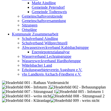
Markt Aindling
Gemeinde Petersdorf
Gemeinde Todtenweis
Gemeinschaftsvorsitzende
Gemeinschaftsversammlung
Sitzungen
Ortspläne
Kommunale Zusammenarbeit
Schulverband Aindling
Schulverband Willprechtszell
Abwasserzweckverband Kabisbachgruppe
Energiepotenzialanalyse
Wasserverband Lechraingruppe
Wasserzweckverband Hardhofgruppe
Wittelsbacher Land
Erholungsgebieteverein Augsburg e.V.
vhs Landkreis Aichach-Friedberg e.V.