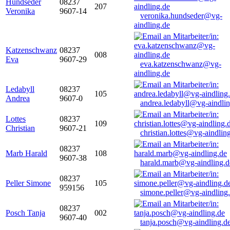
Hundseder
08237
207
Veronika
9607-14
veronika.hundseder@vg-
aindling.de
Katzenschwanz
08237
008
Eva
9607-29
eva.katzenschwanz@vg-
aindling.de
Ledabyll
08237
105
Andrea
9607-0
andrea.ledabyll@vg-aindli
Lottes
08237
109
Christian
9607-21
christian.lottes@vg-aindlin
08237
Marb Harald
108
9607-38
harald.marb@vg-aindling.d
08237
Peller Simone
105
959156
simone.peller@vg-aindling
08237
Posch Tanja
002
9607-40
tanja.posch@vg-aindling.d