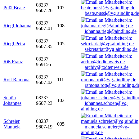
08237
Pußl Beate
107
9607-26
beate.pussl@vg-aindling.de
08237
Riegl Johanna
108
9607-41
johanna.riegl@aindling.de
08237
Riegl Petra
105
9607-35
sekretariat@vg-aindling.de
08237
Riß Franz
959156
archiv@todtenweis.de
08237
Rott Ramona
111
9607-42
ramona.rott@vg-aindling.d
Schön
08237
102
Johannes
9607-23
johannes.schoen@vg-
aindling.de
Schreier
08237
005
Manuela
9607-19
manuela.schreier@vg-
aindling.de