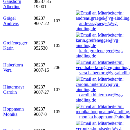
Ganshorn
08237 85
Albertine
19 001
Grägel
08237
103
Andreas
9607-22
andreas.graegel@vg-
aindling.de
Greifenegger
08237
105
Karin
952530
karin.greifenegger@vg-
aindling.de
Haberkorn
08237
206
Vera
9607-15
vera.haberkorn@vg-aindlin
Hintermayr
08237
107
Carolin
9607-27
carolin.hintermayr@vg-
aindling.de
Hoppmann
08237
105
Monika
9607-0
monika.hoppmann@aindlin