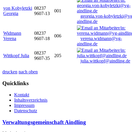
von Kobyletzki
08237
001
Georgia
9607-13
georgia.von-kobyletzki@vg
aindling.de
Widmann
08237
006
Verena
9607-18
verena.widmann@vg-
aindling.de
08237
Wittkopf Julia
205
9607-35
julia.wittkopf@aindling.de
drucken
nach oben
Quicklinks
Kontakt
Inhaltsverzeichnis
Impressum
Datenschutz
Verwaltungsgemeinschaft Aindling