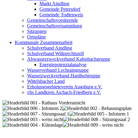
Markt Aindling
Gemeinde Petersdorf
Gemeinde Todtenweis
Gemeinschaftsvorsitzende
Gemeinschaftsversammlung
Sitzungen
Ortspläne
Kommunale Zusammenarbeit
Schulverband Aindling
Schulverband Willprechtszell
Abwasserzweckverband Kabisbachgruppe
Energiepotenzialanalyse
Wasserverband Lechraingruppe
Wasserzweckverband Hardhofgruppe
Wittelsbacher Land
Erholungsgebieteverein Augsburg e.V.
vhs Landkreis Aichach-Friedberg e.V.