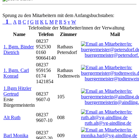
Sprung zu den Mitarbeitern mit dem Anfangsbuchstaben:
1
A
B
C
f
G
H
K
L
M
P
R
S
v
W
Telefonliste der Mitarbeiter/innen der Verwaltung
Name
Telefon
Zimmer
Mail
08237
1. Bgm. Binder
952530
Rathaus
Dietrich
0160
Petersdorf
buergermeister@petersdorf
90664140
08237
1. Bgm. Carl
959156
Rathaus
Konrad
0174
Todtenweis
buergermeister@todtenweis
1421854
1.Bgm Hitzler
Gertrud
08237
105
Erste
9607-0
buergermeisterin@aindling
Bürgermeisterin
08237
Alt Ruth
008
9607-10
ruth.alt@vg-aindling.de
08237
Barl Monika
009
9607-20