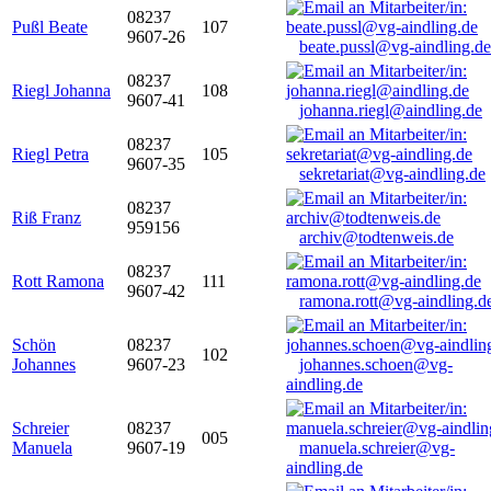
08237
Pußl Beate
107
9607-26
beate.pussl@vg-aindling.de
08237
Riegl Johanna
108
9607-41
johanna.riegl@aindling.de
08237
Riegl Petra
105
9607-35
sekretariat@vg-aindling.de
08237
Riß Franz
959156
archiv@todtenweis.de
08237
Rott Ramona
111
9607-42
ramona.rott@vg-aindling.d
Schön
08237
102
Johannes
9607-23
johannes.schoen@vg-
aindling.de
Schreier
08237
005
Manuela
9607-19
manuela.schreier@vg-
aindling.de