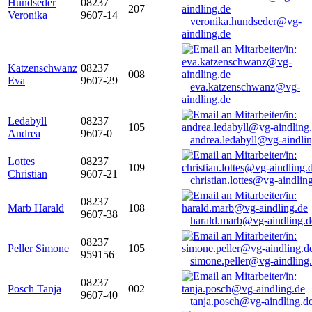
Hundseder
08237
207
Veronika
9607-14
veronika.hundseder@vg-
aindling.de
Katzenschwanz
08237
008
Eva
9607-29
eva.katzenschwanz@vg-
aindling.de
Ledabyll
08237
105
Andrea
9607-0
andrea.ledabyll@vg-aindli
Lottes
08237
109
Christian
9607-21
christian.lottes@vg-aindlin
08237
Marb Harald
108
9607-38
harald.marb@vg-aindling.d
08237
Peller Simone
105
959156
simone.peller@vg-aindling
08237
Posch Tanja
002
9607-40
tanja.posch@vg-aindling.d