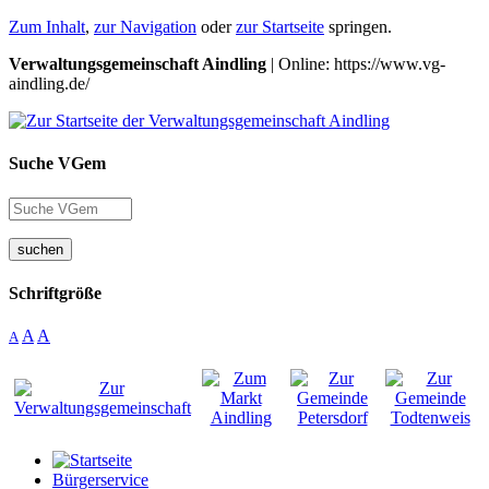
Zum Inhalt
,
zur Navigation
oder
zur Startseite
springen.
Verwaltungsgemeinschaft Aindling
| Online: https://www.vg-
aindling.de/
Suche VGem
suchen
Schriftgröße
A
A
A
Bürgerservice