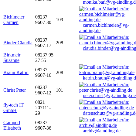
monika.barl@vg-aindling.d
Bichlmeier
08237
109
Carmen
9607-30
carmen.bichlmeier@vg-
aindling.de
08237
Binder Claudia
208
9607-17
claudia.binder@vg-aindling
Birkmeir
08237 95
Susanne
27 55
08237
Braun Katrin
208
9607-16
katrin.braun@vg-aindling.
08237
Christ Peter
101
9607-12
peter.christ@vg-aindling.de
0821
fly-tech IT
207111-
GmbH
29
datenschutz@vg-aindling.d
Gamperl
08237
Elisabeth
9607-36
archiv@aindling.de