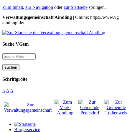
Zum Inhalt
,
zur Navigation
oder
zur Startseite
springen.
Verwaltungsgemeinschaft Aindling
| Online: https://www.vg-
aindling.de/
Suche VGem
suchen
Schriftgröße
A
A
A
Bürgerservice