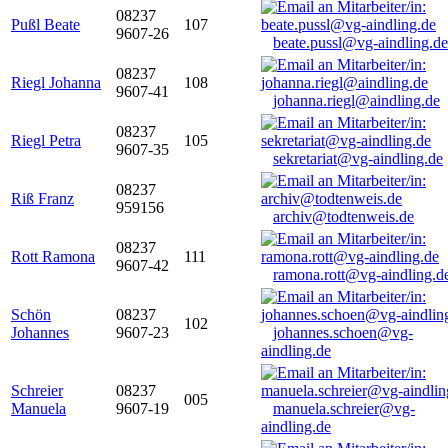
08237
Pußl Beate
107
9607-26
beate.pussl@vg-aindling.de
08237
Riegl Johanna
108
9607-41
johanna.riegl@aindling.de
08237
Riegl Petra
105
9607-35
sekretariat@vg-aindling.de
08237
Riß Franz
959156
archiv@todtenweis.de
08237
Rott Ramona
111
9607-42
ramona.rott@vg-aindling.d
Schön
08237
102
Johannes
9607-23
johannes.schoen@vg-
aindling.de
Schreier
08237
005
Manuela
9607-19
manuela.schreier@vg-
aindling.de