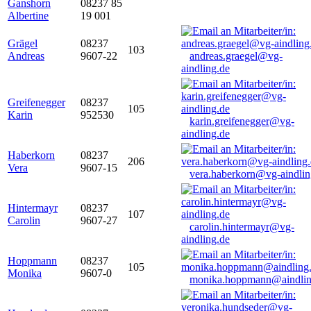
Ganshorn
08237 85
Albertine
19 001
Grägel
08237
103
Andreas
9607-22
andreas.graegel@vg-
aindling.de
Greifenegger
08237
105
Karin
952530
karin.greifenegger@vg-
aindling.de
Haberkorn
08237
206
Vera
9607-15
vera.haberkorn@vg-aindlin
Hintermayr
08237
107
Carolin
9607-27
carolin.hintermayr@vg-
aindling.de
Hoppmann
08237
105
Monika
9607-0
monika.hoppmann@aindlin