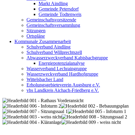
Markt Aindling
Gemeinde Petersdorf
Gemeinde Todtenweis
Gemeinschaftsvorsitzende
Gemeinschaftsversammlung
Sitzungen
Ortspläne
Kommunale Zusammenarbeit
Schulverband Aindling
Schulverband Willprechtszell
Abwasserzweckverband Kabisbachgruppe
Energiepotenzialanalyse
Wasserverband Lechraingruppe
Wasserzweckverband Hardhofgruppe
Wittelsbacher Land
Erholungsgebieteverein Augsburg e.V.
vhs Landkreis Aichach-Friedberg e.V.