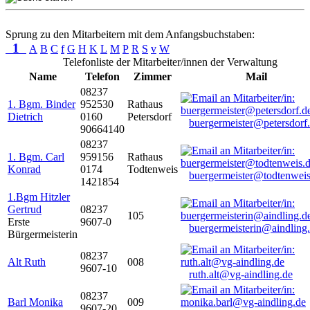
Sprung zu den Mitarbeitern mit dem Anfangsbuchstaben:
1
A
B
C
f
G
H
K
L
M
P
R
S
v
W
Telefonliste der Mitarbeiter/innen der Verwaltung
Name
Telefon
Zimmer
Mail
08237
1. Bgm. Binder
952530
Rathaus
Dietrich
0160
Petersdorf
buergermeister@petersdorf
90664140
08237
1. Bgm. Carl
959156
Rathaus
Konrad
0174
Todtenweis
buergermeister@todtenweis
1421854
1.Bgm Hitzler
Gertrud
08237
105
Erste
9607-0
buergermeisterin@aindling
Bürgermeisterin
08237
Alt Ruth
008
9607-10
ruth.alt@vg-aindling.de
08237
Barl Monika
009
9607-20