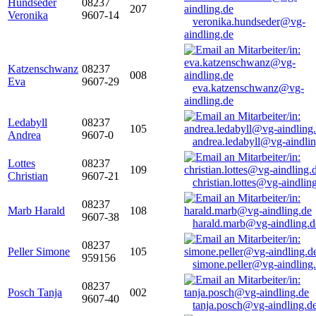
Hundseder
08237
207
Veronika
9607-14
veronika.hundseder@vg-
aindling.de
Katzenschwanz
08237
008
Eva
9607-29
eva.katzenschwanz@vg-
aindling.de
Ledabyll
08237
105
Andrea
9607-0
andrea.ledabyll@vg-aindli
Lottes
08237
109
Christian
9607-21
christian.lottes@vg-aindlin
08237
Marb Harald
108
9607-38
harald.marb@vg-aindling.d
08237
Peller Simone
105
959156
simone.peller@vg-aindling
08237
Posch Tanja
002
9607-40
tanja.posch@vg-aindling.d