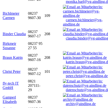
monika.barl@vg-aindling.d
Bichlmeier
08237
109
Carmen
9607-30
carmen.bichlmeier@vg-
aindling.de
08237
Binder Claudia
208
9607-17
claudia.binder@vg-aindling
Birkmeir
08237 95
Susanne
27 55
08237
Braun Katrin
208
9607-16
katrin.braun@vg-aindling.
08237
Christ Peter
101
9607-12
peter.christ@vg-aindling.de
0821
fly-tech IT
207111-
GmbH
29
datenschutz@vg-aindling.d
Gamperl
08237
Elisabeth
9607-36
archiv@aindling.de