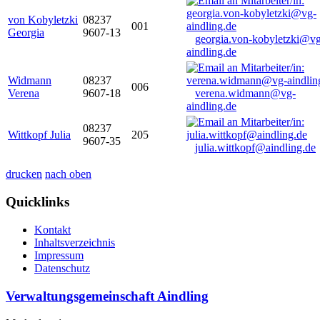
von Kobyletzki
08237
001
Georgia
9607-13
georgia.von-kobyletzki@vg
aindling.de
Widmann
08237
006
Verena
9607-18
verena.widmann@vg-
aindling.de
08237
Wittkopf Julia
205
9607-35
julia.wittkopf@aindling.de
drucken
nach oben
Quicklinks
Kontakt
Inhaltsverzeichnis
Impressum
Datenschutz
Verwaltungsgemeinschaft Aindling