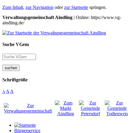
Zum Inhalt
,
zur Navigation
oder
zur Startseite
springen.
Verwaltungsgemeinschaft Aindling
| Online: https://www.vg-
aindling.de/
Suche VGem
suchen
Schriftgröße
A
A
A
Bürgerservice