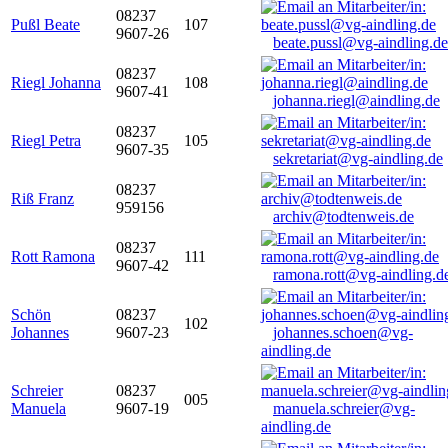
08237
Pußl Beate
107
9607-26
beate.pussl@vg-aindling.de
08237
Riegl Johanna
108
9607-41
johanna.riegl@aindling.de
08237
Riegl Petra
105
9607-35
sekretariat@vg-aindling.de
08237
Riß Franz
959156
archiv@todtenweis.de
08237
Rott Ramona
111
9607-42
ramona.rott@vg-aindling.d
Schön
08237
102
Johannes
9607-23
johannes.schoen@vg-
aindling.de
Schreier
08237
005
Manuela
9607-19
manuela.schreier@vg-
aindling.de