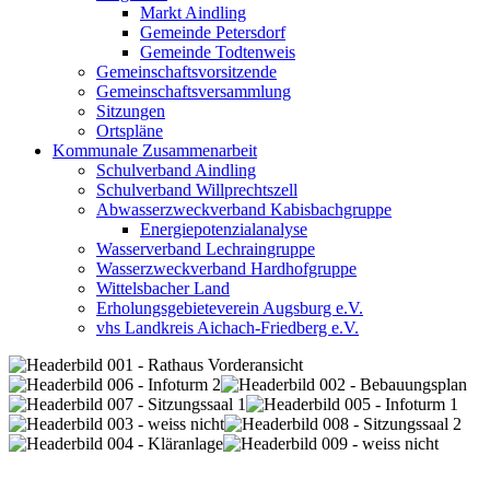
Markt Aindling
Gemeinde Petersdorf
Gemeinde Todtenweis
Gemeinschaftsvorsitzende
Gemeinschaftsversammlung
Sitzungen
Ortspläne
Kommunale Zusammenarbeit
Schulverband Aindling
Schulverband Willprechtszell
Abwasserzweckverband Kabisbachgruppe
Energiepotenzialanalyse
Wasserverband Lechraingruppe
Wasserzweckverband Hardhofgruppe
Wittelsbacher Land
Erholungsgebieteverein Augsburg e.V.
vhs Landkreis Aichach-Friedberg e.V.