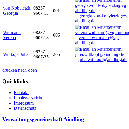
von Kobyletzki
08237
001
Georgia
9607-13
georgia.von-kobyletzki@vg
aindling.de
Widmann
08237
006
Verena
9607-18
verena.widmann@vg-
aindling.de
08237
Wittkopf Julia
205
9607-35
julia.wittkopf@aindling.de
drucken
nach oben
Quicklinks
Kontakt
Inhaltsverzeichnis
Impressum
Datenschutz
Verwaltungsgemeinschaft Aindling