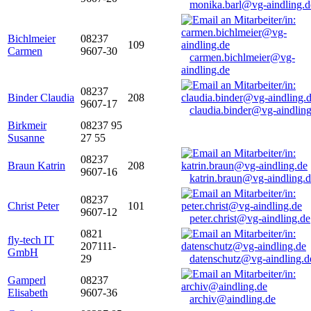
monika.barl@vg-aindling.d
Bichlmeier
08237
109
Carmen
9607-30
carmen.bichlmeier@vg-
aindling.de
08237
Binder Claudia
208
9607-17
claudia.binder@vg-aindling
Birkmeir
08237 95
Susanne
27 55
08237
Braun Katrin
208
9607-16
katrin.braun@vg-aindling.
08237
Christ Peter
101
9607-12
peter.christ@vg-aindling.de
0821
fly-tech IT
207111-
GmbH
29
datenschutz@vg-aindling.d
Gamperl
08237
Elisabeth
9607-36
archiv@aindling.de