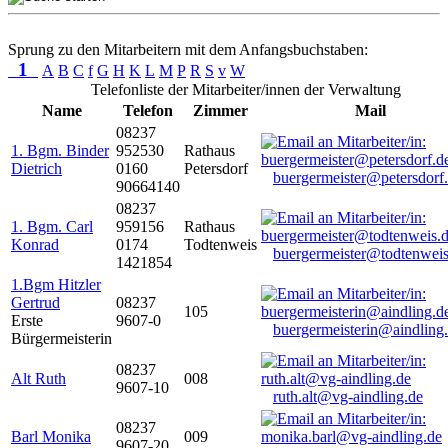
Sprung zu den Mitarbeitern mit dem Anfangsbuchstaben:
1
A
B
C
f
G
H
K
L
M
P
R
S
v
W
Telefonliste der Mitarbeiter/innen der Verwaltung
Name
Telefon
Zimmer
Mail
08237
1. Bgm. Binder
952530
Rathaus
Dietrich
0160
Petersdorf
buergermeister@petersdorf
90664140
08237
1. Bgm. Carl
959156
Rathaus
Konrad
0174
Todtenweis
buergermeister@todtenweis
1421854
1.Bgm Hitzler
Gertrud
08237
105
Erste
9607-0
buergermeisterin@aindling
Bürgermeisterin
08237
Alt Ruth
008
9607-10
ruth.alt@vg-aindling.de
08237
Barl Monika
009
9607-20