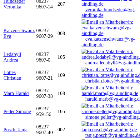
Hundseder
08237
207
Veronika
9607-14
veronika.hundseder@vg-
aindling.de
Katzenschwanz
08237
008
Eva
9607-29
eva.katzenschwanz@vg-
aindling.de
Ledabyll
08237
105
Andrea
9607-0
andrea.ledabyll@vg-aindli
Lottes
08237
109
Christian
9607-21
christian.lottes@vg-aindlin
08237
Marb Harald
108
9607-38
harald.marb@vg-aindling.d
08237
Peller Simone
105
959156
simone.peller@vg-aindling
08237
Posch Tanja
002
9607-40
tanja.posch@vg-aindling.d