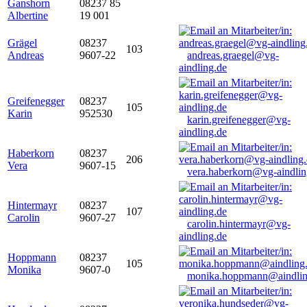
Ganshorn
08237 85
Albertine
19 001
Grägel
08237
103
Andreas
9607-22
andreas.graegel@vg-
aindling.de
Greifenegger
08237
105
Karin
952530
karin.greifenegger@vg-
aindling.de
Haberkorn
08237
206
Vera
9607-15
vera.haberkorn@vg-aindlin
Hintermayr
08237
107
Carolin
9607-27
carolin.hintermayr@vg-
aindling.de
Hoppmann
08237
105
Monika
9607-0
monika.hoppmann@aindlin