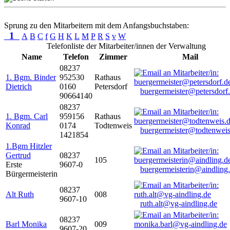
Sprung zu den Mitarbeitern mit dem Anfangsbuchstaben:
1
A
B
C
f
G
H
K
L
M
P
R
S
v
W
Telefonliste der Mitarbeiter/innen der Verwaltung
Name
Telefon
Zimmer
Mail
08237
1. Bgm. Binder
952530
Rathaus
Dietrich
0160
Petersdorf
buergermeister@petersdorf
90664140
08237
1. Bgm. Carl
959156
Rathaus
Konrad
0174
Todtenweis
buergermeister@todtenweis
1421854
1.Bgm Hitzler
Gertrud
08237
105
Erste
9607-0
buergermeisterin@aindling
Bürgermeisterin
08237
Alt Ruth
008
9607-10
ruth.alt@vg-aindling.de
08237
Barl Monika
009
9607-20