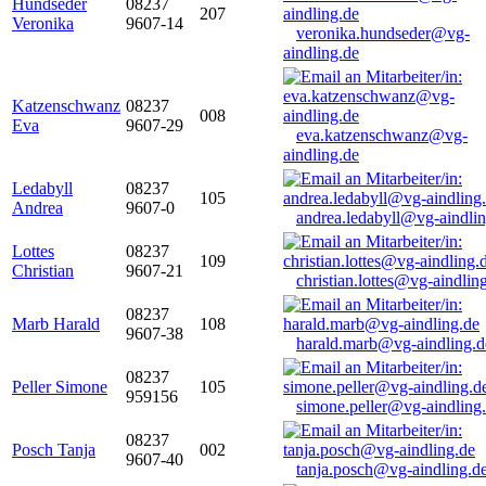
Hundseder
08237
207
Veronika
9607-14
veronika.hundseder@vg-
aindling.de
Katzenschwanz
08237
008
Eva
9607-29
eva.katzenschwanz@vg-
aindling.de
Ledabyll
08237
105
Andrea
9607-0
andrea.ledabyll@vg-aindli
Lottes
08237
109
Christian
9607-21
christian.lottes@vg-aindlin
08237
Marb Harald
108
9607-38
harald.marb@vg-aindling.d
08237
Peller Simone
105
959156
simone.peller@vg-aindling
08237
Posch Tanja
002
9607-40
tanja.posch@vg-aindling.d