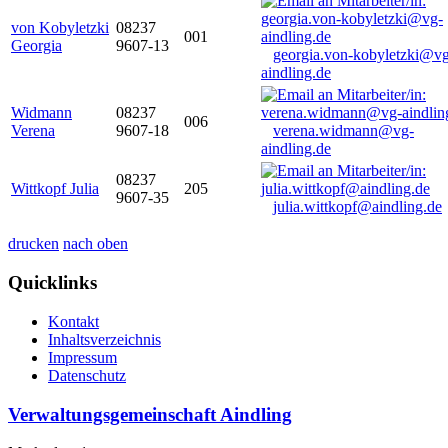
von Kobyletzki
08237
001
Georgia
9607-13
georgia.von-kobyletzki@vg
aindling.de
Widmann
08237
006
Verena
9607-18
verena.widmann@vg-
aindling.de
08237
Wittkopf Julia
205
9607-35
julia.wittkopf@aindling.de
drucken
nach oben
Quicklinks
Kontakt
Inhaltsverzeichnis
Impressum
Datenschutz
Verwaltungsgemeinschaft Aindling