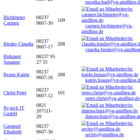
monika.barl@vg-aindling.d
Bichlmeier
08237
109
Carmen
9607-30
carmen.bichlmeier@vg-
aindling.de
08237
Binder Claudia
208
9607-17
claudia.binder@vg-aindling
Birkmeir
08237 95
Susanne
27 55
08237
Braun Katrin
208
9607-16
katrin.braun@vg-aindling.
08237
Christ Peter
101
9607-12
peter.christ@vg-aindling.de
0821
fly-tech IT
207111-
GmbH
29
datenschutz@vg-aindling.d
Gamperl
08237
Elisabeth
9607-36
archiv@aindling.de