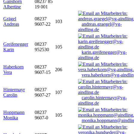
Ganshorn
08237 85
Albertine
19 001
Grägel
08237
103
Andreas
9607-22
andreas.graegel@vg-
aindling.de
Greifenegger
08237
105
Karin
952530
karin.greifenegger@vg-
aindling.de
Haberkorn
08237
206
Vera
9607-15
vera.haberkorn@vg-aindlin
Hintermayr
08237
107
Carolin
9607-27
carolin.hintermayr@vg-
aindling.de
Hoppmann
08237
105
Monika
9607-0
monika.hoppmann@aindlin