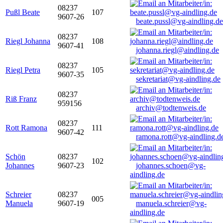
08237
Pußl Beate
107
9607-26
beate.pussl@vg-aindling.de
08237
Riegl Johanna
108
9607-41
johanna.riegl@aindling.de
08237
Riegl Petra
105
9607-35
sekretariat@vg-aindling.de
08237
Riß Franz
959156
archiv@todtenweis.de
08237
Rott Ramona
111
9607-42
ramona.rott@vg-aindling.d
Schön
08237
102
Johannes
9607-23
johannes.schoen@vg-
aindling.de
Schreier
08237
005
Manuela
9607-19
manuela.schreier@vg-
aindling.de