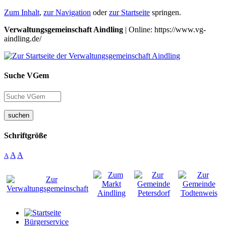
Zum Inhalt
,
zur Navigation
oder
zur Startseite
springen.
Verwaltungsgemeinschaft Aindling
| Online: https://www.vg-
aindling.de/
Suche VGem
suchen
Schriftgröße
A
A
A
Bürgerservice