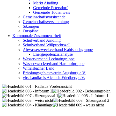
Markt Aindling
Gemeinde Petersdorf
Gemeinde Todtenweis
Gemeinschaftsvorsitzende
Gemeinschaftsversammlung
Sitzungen
Ortspläne
Kommunale Zusammenarbeit
Schulverband Aindling
Schulverband Willprechtszell
Abwasserzweckverband Kabisbachgruppe
Energiepotenzialanalyse
Wasserverband Lechraingruppe
Wasserzweckverband Hardhofgruppe
Wittelsbacher Land
Erholungsgebieteverein Augsburg e.V.
vhs Landkreis Aichach-Friedberg e.V.