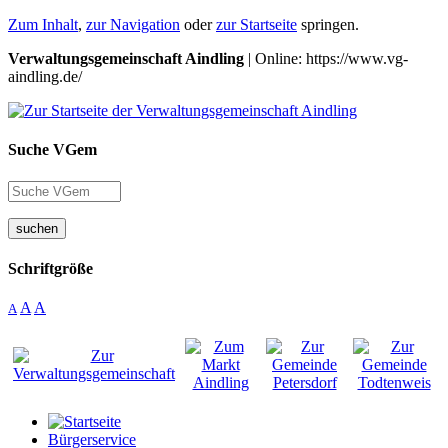
Zum Inhalt
,
zur Navigation
oder
zur Startseite
springen.
Verwaltungsgemeinschaft Aindling
| Online: https://www.vg-
aindling.de/
Suche VGem
suchen
Schriftgröße
A
A
A
Bürgerservice