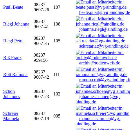
08237
Pußl Beate
107
9607-26
beate.pussl@vg-aindling.de
08237
Riegl Johanna
108
9607-41
johanna.riegl@aindling.de
08237
Riegl Petra
105
9607-35
sekretariat@vg-aindling.de
08237
Riß Franz
959156
archiv@todtenweis.de
08237
Rott Ramona
111
9607-42
ramona.rott@vg-aindling.d
Schön
08237
102
Johannes
9607-23
johannes.schoen@vg-
aindling.de
Schreier
08237
005
Manuela
9607-19
manuela.schreier@vg-
aindling.de