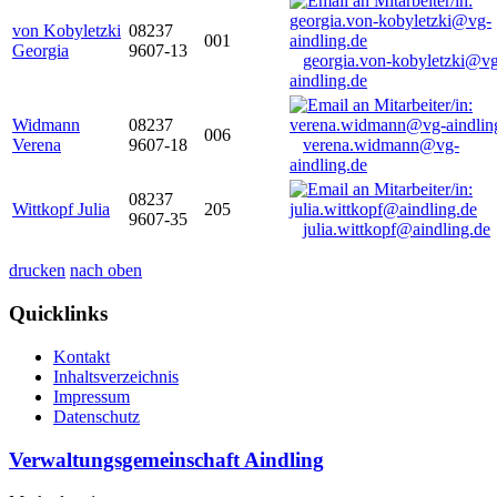
von Kobyletzki
08237
001
Georgia
9607-13
georgia.von-kobyletzki@vg
aindling.de
Widmann
08237
006
Verena
9607-18
verena.widmann@vg-
aindling.de
08237
Wittkopf Julia
205
9607-35
julia.wittkopf@aindling.de
drucken
nach oben
Quicklinks
Kontakt
Inhaltsverzeichnis
Impressum
Datenschutz
Verwaltungsgemeinschaft Aindling