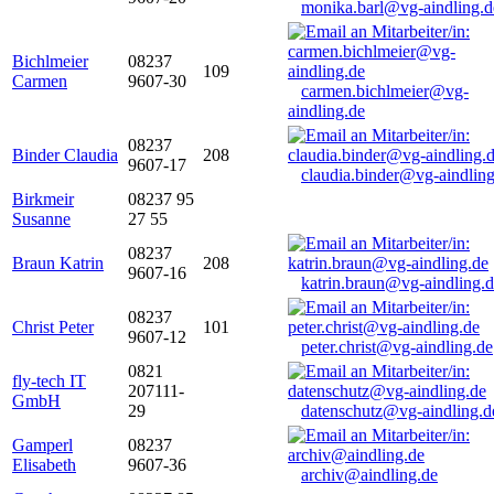
monika.barl@vg-aindling.d
Bichlmeier
08237
109
Carmen
9607-30
carmen.bichlmeier@vg-
aindling.de
08237
Binder Claudia
208
9607-17
claudia.binder@vg-aindling
Birkmeir
08237 95
Susanne
27 55
08237
Braun Katrin
208
9607-16
katrin.braun@vg-aindling.
08237
Christ Peter
101
9607-12
peter.christ@vg-aindling.de
0821
fly-tech IT
207111-
GmbH
29
datenschutz@vg-aindling.d
Gamperl
08237
Elisabeth
9607-36
archiv@aindling.de