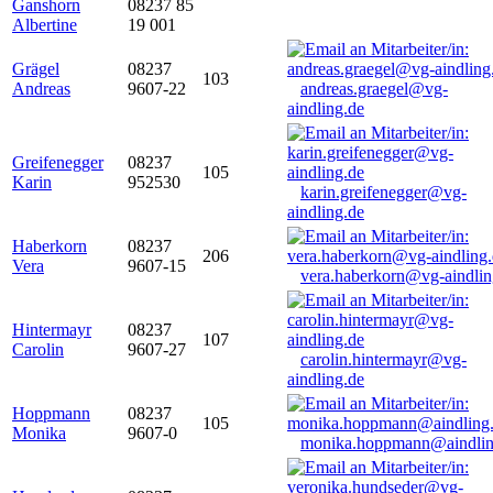
Ganshorn
08237 85
Albertine
19 001
Grägel
08237
103
Andreas
9607-22
andreas.graegel@vg-
aindling.de
Greifenegger
08237
105
Karin
952530
karin.greifenegger@vg-
aindling.de
Haberkorn
08237
206
Vera
9607-15
vera.haberkorn@vg-aindlin
Hintermayr
08237
107
Carolin
9607-27
carolin.hintermayr@vg-
aindling.de
Hoppmann
08237
105
Monika
9607-0
monika.hoppmann@aindlin