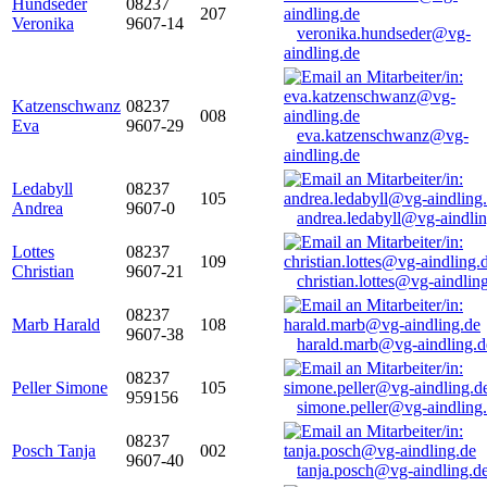
Hundseder
08237
207
Veronika
9607-14
veronika.hundseder@vg-
aindling.de
Katzenschwanz
08237
008
Eva
9607-29
eva.katzenschwanz@vg-
aindling.de
Ledabyll
08237
105
Andrea
9607-0
andrea.ledabyll@vg-aindli
Lottes
08237
109
Christian
9607-21
christian.lottes@vg-aindlin
08237
Marb Harald
108
9607-38
harald.marb@vg-aindling.d
08237
Peller Simone
105
959156
simone.peller@vg-aindling
08237
Posch Tanja
002
9607-40
tanja.posch@vg-aindling.d