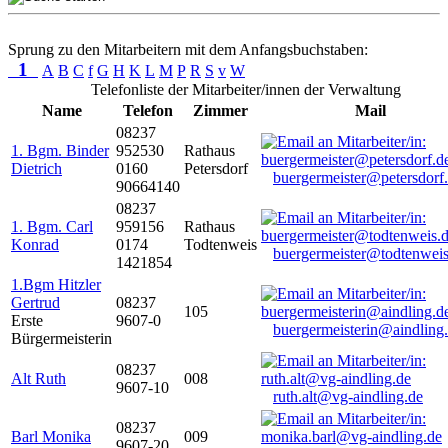
Sprung zu den Mitarbeitern mit dem Anfangsbuchstaben:
1
A
B
C
f
G
H
K
L
M
P
R
S
v
W
Telefonliste der Mitarbeiter/innen der Verwaltung
Name
Telefon
Zimmer
Mail
08237
1. Bgm. Binder
952530
Rathaus
Dietrich
0160
Petersdorf
buergermeister@petersdorf
90664140
08237
1. Bgm. Carl
959156
Rathaus
Konrad
0174
Todtenweis
buergermeister@todtenweis
1421854
1.Bgm Hitzler
Gertrud
08237
105
Erste
9607-0
buergermeisterin@aindling
Bürgermeisterin
08237
Alt Ruth
008
9607-10
ruth.alt@vg-aindling.de
08237
Barl Monika
009
9607-20