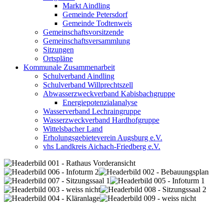
Markt Aindling
Gemeinde Petersdorf
Gemeinde Todtenweis
Gemeinschaftsvorsitzende
Gemeinschaftsversammlung
Sitzungen
Ortspläne
Kommunale Zusammenarbeit
Schulverband Aindling
Schulverband Willprechtszell
Abwasserzweckverband Kabisbachgruppe
Energiepotenzialanalyse
Wasserverband Lechraingruppe
Wasserzweckverband Hardhofgruppe
Wittelsbacher Land
Erholungsgebieteverein Augsburg e.V.
vhs Landkreis Aichach-Friedberg e.V.