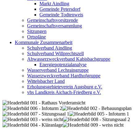
Markt Aindling
Gemeinde Petersdorf
Gemeinde Todtenweis
Gemeinschaftsvorsitzende
Gemeinschaftsversammlung
Sitzungen
Ortspläne
Kommunale Zusammenarbeit
Schulverband Aindling
Schulverband Willprechtszell
Abwasserzweckverband Kabisbachgruppe
Energiepotenzialanalyse
Wasserverband Lechraingruppe
Wasserzweckverband Hardhofgruppe
Wittelsbacher Land
Erholungsgebieteverein Augsburg e.V.
vhs Landkreis Aichach-Friedberg e.V.