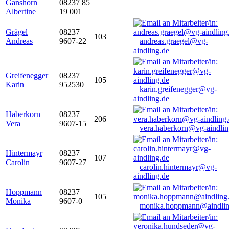
Ganshorn
08237 85
Albertine
19 001
Grägel
08237
103
Andreas
9607-22
andreas.graegel@vg-
aindling.de
Greifenegger
08237
105
Karin
952530
karin.greifenegger@vg-
aindling.de
Haberkorn
08237
206
Vera
9607-15
vera.haberkorn@vg-aindlin
Hintermayr
08237
107
Carolin
9607-27
carolin.hintermayr@vg-
aindling.de
Hoppmann
08237
105
Monika
9607-0
monika.hoppmann@aindlin