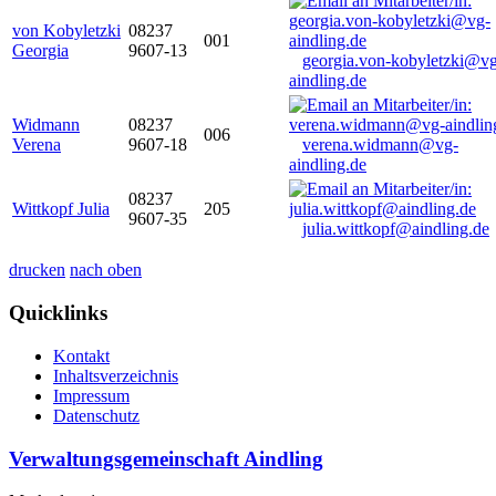
von Kobyletzki
08237
001
Georgia
9607-13
georgia.von-kobyletzki@vg
aindling.de
Widmann
08237
006
Verena
9607-18
verena.widmann@vg-
aindling.de
08237
Wittkopf Julia
205
9607-35
julia.wittkopf@aindling.de
drucken
nach oben
Quicklinks
Kontakt
Inhaltsverzeichnis
Impressum
Datenschutz
Verwaltungsgemeinschaft Aindling