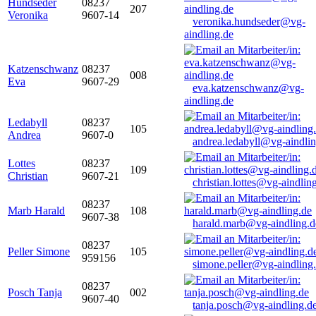
Hundseder
08237
207
Veronika
9607-14
veronika.hundseder@vg-
aindling.de
Katzenschwanz
08237
008
Eva
9607-29
eva.katzenschwanz@vg-
aindling.de
Ledabyll
08237
105
Andrea
9607-0
andrea.ledabyll@vg-aindli
Lottes
08237
109
Christian
9607-21
christian.lottes@vg-aindlin
08237
Marb Harald
108
9607-38
harald.marb@vg-aindling.d
08237
Peller Simone
105
959156
simone.peller@vg-aindling
08237
Posch Tanja
002
9607-40
tanja.posch@vg-aindling.d