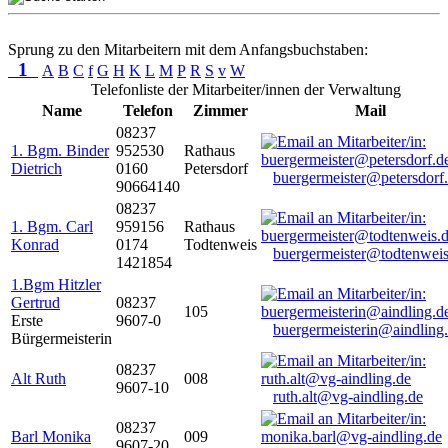
Sprung zu den Mitarbeitern mit dem Anfangsbuchstaben:
1
A
B
C
f
G
H
K
L
M
P
R
S
v
W
Telefonliste der Mitarbeiter/innen der Verwaltung
Name
Telefon
Zimmer
Mail
08237
1. Bgm. Binder
952530
Rathaus
Dietrich
0160
Petersdorf
buergermeister@petersdorf
90664140
08237
1. Bgm. Carl
959156
Rathaus
Konrad
0174
Todtenweis
buergermeister@todtenweis
1421854
1.Bgm Hitzler
Gertrud
08237
105
Erste
9607-0
buergermeisterin@aindling
Bürgermeisterin
08237
Alt Ruth
008
9607-10
ruth.alt@vg-aindling.de
08237
Barl Monika
009
9607-20