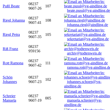
08237
Pußl Beate
107
9607-26
beate.pussl@vg-aindling.de
08237
Riegl Johanna
108
9607-41
johanna.riegl@aindling.de
08237
Riegl Petra
105
9607-35
sekretariat@vg-aindling.de
08237
Riß Franz
959156
archiv@todtenweis.de
08237
Rott Ramona
111
9607-42
ramona.rott@vg-aindling.d
Schön
08237
102
Johannes
9607-23
johannes.schoen@vg-
aindling.de
Schreier
08237
005
Manuela
9607-19
manuela.schreier@vg-
aindling.de