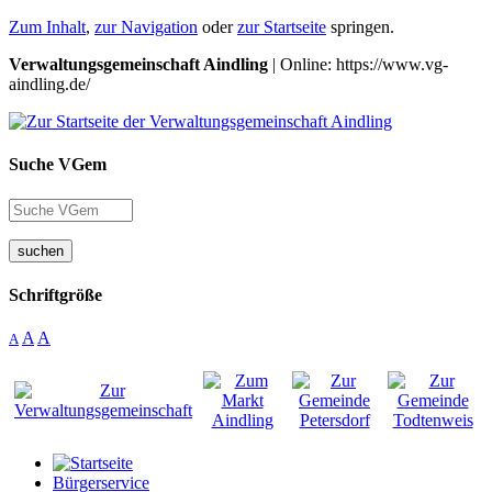
Zum Inhalt
,
zur Navigation
oder
zur Startseite
springen.
Verwaltungsgemeinschaft Aindling
| Online: https://www.vg-
aindling.de/
Suche VGem
suchen
Schriftgröße
A
A
A
Bürgerservice