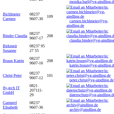
monika.barl@vg-aindling.d
Bichlmeier
08237
109
Carmen
9607-30
carmen.bichlmeier@vg-
aindling.de
08237
Binder Claudia
208
9607-17
claudia.binder@vg-aindling
Birkmeir
08237 95
Susanne
27 55
08237
Braun Katrin
208
9607-16
katrin.braun@vg-aindling.
08237
Christ Peter
101
9607-12
peter.christ@vg-aindling.de
0821
fly-tech IT
207111-
GmbH
29
datenschutz@vg-aindling.d
Gamperl
08237
Elisabeth
9607-36
archiv@aindling.de