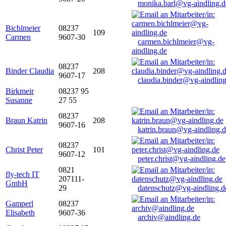
monika.barl@vg-aindling.d
Bichlmeier
08237
109
Carmen
9607-30
carmen.bichlmeier@vg-
aindling.de
08237
Binder Claudia
208
9607-17
claudia.binder@vg-aindling
Birkmeir
08237 95
Susanne
27 55
08237
Braun Katrin
208
9607-16
katrin.braun@vg-aindling.
08237
Christ Peter
101
9607-12
peter.christ@vg-aindling.de
0821
fly-tech IT
207111-
GmbH
29
datenschutz@vg-aindling.d
Gamperl
08237
Elisabeth
9607-36
archiv@aindling.de