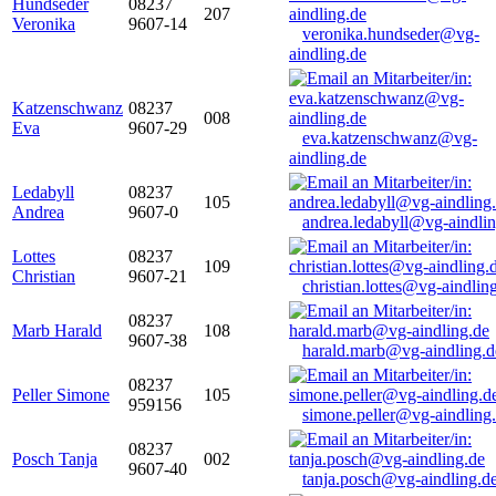
Hundseder
08237
207
Veronika
9607-14
veronika.hundseder@vg-
aindling.de
Katzenschwanz
08237
008
Eva
9607-29
eva.katzenschwanz@vg-
aindling.de
Ledabyll
08237
105
Andrea
9607-0
andrea.ledabyll@vg-aindli
Lottes
08237
109
Christian
9607-21
christian.lottes@vg-aindlin
08237
Marb Harald
108
9607-38
harald.marb@vg-aindling.d
08237
Peller Simone
105
959156
simone.peller@vg-aindling
08237
Posch Tanja
002
9607-40
tanja.posch@vg-aindling.d