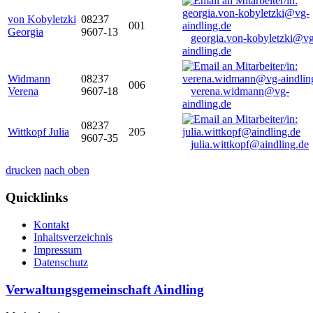
von Kobyletzki
08237
001
Georgia
9607-13
georgia.von-kobyletzki@vg
aindling.de
Widmann
08237
006
Verena
9607-18
verena.widmann@vg-
aindling.de
08237
Wittkopf Julia
205
9607-35
julia.wittkopf@aindling.de
drucken
nach oben
Quicklinks
Kontakt
Inhaltsverzeichnis
Impressum
Datenschutz
Verwaltungsgemeinschaft Aindling