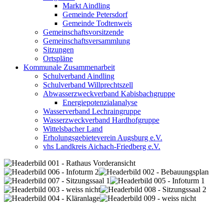
Markt Aindling
Gemeinde Petersdorf
Gemeinde Todtenweis
Gemeinschaftsvorsitzende
Gemeinschaftsversammlung
Sitzungen
Ortspläne
Kommunale Zusammenarbeit
Schulverband Aindling
Schulverband Willprechtszell
Abwasserzweckverband Kabisbachgruppe
Energiepotenzialanalyse
Wasserverband Lechraingruppe
Wasserzweckverband Hardhofgruppe
Wittelsbacher Land
Erholungsgebieteverein Augsburg e.V.
vhs Landkreis Aichach-Friedberg e.V.