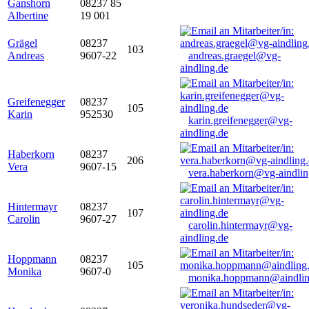
Ganshorn
08237 85
Albertine
19 001
Grägel
08237
103
Andreas
9607-22
andreas.graegel@vg-
aindling.de
Greifenegger
08237
105
Karin
952530
karin.greifenegger@vg-
aindling.de
Haberkorn
08237
206
Vera
9607-15
vera.haberkorn@vg-aindlin
Hintermayr
08237
107
Carolin
9607-27
carolin.hintermayr@vg-
aindling.de
Hoppmann
08237
105
Monika
9607-0
monika.hoppmann@aindlin