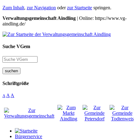
Zum Inhalt
,
zur Navigation
oder
zur Startseite
springen.
Verwaltungsgemeinschaft Aindling
| Online: https://www.vg-
aindling.de/
Suche VGem
suchen
Schriftgröße
A
A
A
Bürgerservice