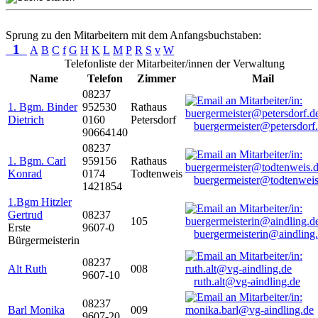
Sprung zu den Mitarbeitern mit dem Anfangsbuchstaben:
1
A
B
C
f
G
H
K
L
M
P
R
S
v
W
Telefonliste der Mitarbeiter/innen der Verwaltung
Name
Telefon
Zimmer
Mail
08237
1. Bgm. Binder
952530
Rathaus
Dietrich
0160
Petersdorf
buergermeister@petersdorf
90664140
08237
1. Bgm. Carl
959156
Rathaus
Konrad
0174
Todtenweis
buergermeister@todtenweis
1421854
1.Bgm Hitzler
Gertrud
08237
105
Erste
9607-0
buergermeisterin@aindling
Bürgermeisterin
08237
Alt Ruth
008
9607-10
ruth.alt@vg-aindling.de
08237
Barl Monika
009
9607-20