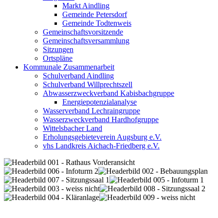
Markt Aindling
Gemeinde Petersdorf
Gemeinde Todtenweis
Gemeinschaftsvorsitzende
Gemeinschaftsversammlung
Sitzungen
Ortspläne
Kommunale Zusammenarbeit
Schulverband Aindling
Schulverband Willprechtszell
Abwasserzweckverband Kabisbachgruppe
Energiepotenzialanalyse
Wasserverband Lechraingruppe
Wasserzweckverband Hardhofgruppe
Wittelsbacher Land
Erholungsgebieteverein Augsburg e.V.
vhs Landkreis Aichach-Friedberg e.V.