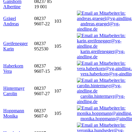
Ganshorn
08237 85
Albertine
19 001
Grägel
08237
103
Andreas
9607-22
andreas.graegel@vg-
aindling.de
Greifenegger
08237
105
Karin
952530
karin.greifenegger@vg-
aindling.de
Haberkorn
08237
206
Vera
9607-15
vera.haberkorn@vg-aindlin
Hintermayr
08237
107
Carolin
9607-27
carolin.hintermayr@vg-
aindling.de
Hoppmann
08237
105
Monika
9607-0
monika.hoppmann@aindlin