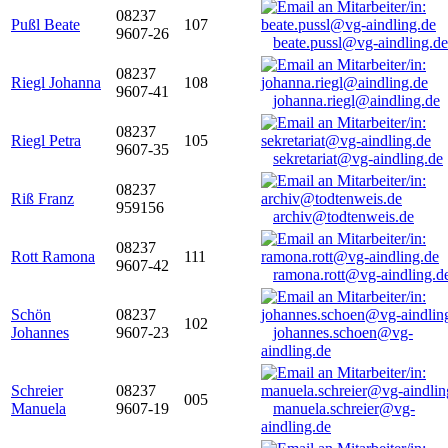
08237
Pußl Beate
107
9607-26
beate.pussl@vg-aindling.de
08237
Riegl Johanna
108
9607-41
johanna.riegl@aindling.de
08237
Riegl Petra
105
9607-35
sekretariat@vg-aindling.de
08237
Riß Franz
959156
archiv@todtenweis.de
08237
Rott Ramona
111
9607-42
ramona.rott@vg-aindling.d
Schön
08237
102
Johannes
9607-23
johannes.schoen@vg-
aindling.de
Schreier
08237
005
Manuela
9607-19
manuela.schreier@vg-
aindling.de