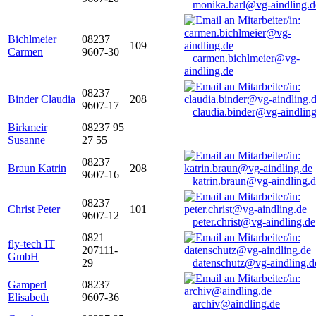
monika.barl@vg-aindling.d
Bichlmeier
08237
109
Carmen
9607-30
carmen.bichlmeier@vg-
aindling.de
08237
Binder Claudia
208
9607-17
claudia.binder@vg-aindling
Birkmeir
08237 95
Susanne
27 55
08237
Braun Katrin
208
9607-16
katrin.braun@vg-aindling.
08237
Christ Peter
101
9607-12
peter.christ@vg-aindling.de
0821
fly-tech IT
207111-
GmbH
29
datenschutz@vg-aindling.d
Gamperl
08237
Elisabeth
9607-36
archiv@aindling.de