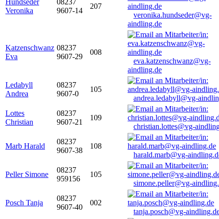
Hundseder
08237
207
Veronika
9607-14
veronika.hundseder@vg-
aindling.de
Katzenschwanz
08237
008
Eva
9607-29
eva.katzenschwanz@vg-
aindling.de
Ledabyll
08237
105
Andrea
9607-0
andrea.ledabyll@vg-aindli
Lottes
08237
109
Christian
9607-21
christian.lottes@vg-aindlin
08237
Marb Harald
108
9607-38
harald.marb@vg-aindling.d
08237
Peller Simone
105
959156
simone.peller@vg-aindling
08237
Posch Tanja
002
9607-40
tanja.posch@vg-aindling.d