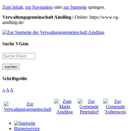
Zum Inhalt
,
zur Navigation
oder
zur Startseite
springen.
Verwaltungsgemeinschaft Aindling
| Online: https://www.vg-
aindling.de/
Suche VGem
suchen
Schriftgröße
A
A
A
Bürgerservice