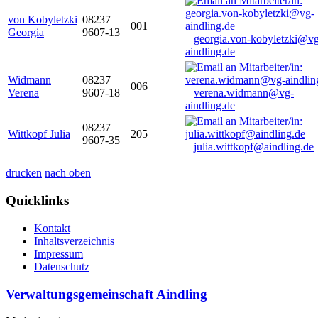
von Kobyletzki
08237
001
Georgia
9607-13
georgia.von-kobyletzki@vg
aindling.de
Widmann
08237
006
Verena
9607-18
verena.widmann@vg-
aindling.de
08237
Wittkopf Julia
205
9607-35
julia.wittkopf@aindling.de
drucken
nach oben
Quicklinks
Kontakt
Inhaltsverzeichnis
Impressum
Datenschutz
Verwaltungsgemeinschaft Aindling