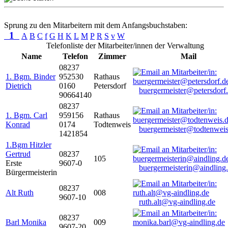
Sprung zu den Mitarbeitern mit dem Anfangsbuchstaben:
1
A
B
C
f
G
H
K
L
M
P
R
S
v
W
Telefonliste der Mitarbeiter/innen der Verwaltung
Name
Telefon
Zimmer
Mail
08237
1. Bgm. Binder
952530
Rathaus
Dietrich
0160
Petersdorf
buergermeister@petersdorf
90664140
08237
1. Bgm. Carl
959156
Rathaus
Konrad
0174
Todtenweis
buergermeister@todtenweis
1421854
1.Bgm Hitzler
Gertrud
08237
105
Erste
9607-0
buergermeisterin@aindling
Bürgermeisterin
08237
Alt Ruth
008
9607-10
ruth.alt@vg-aindling.de
08237
Barl Monika
009
9607-20