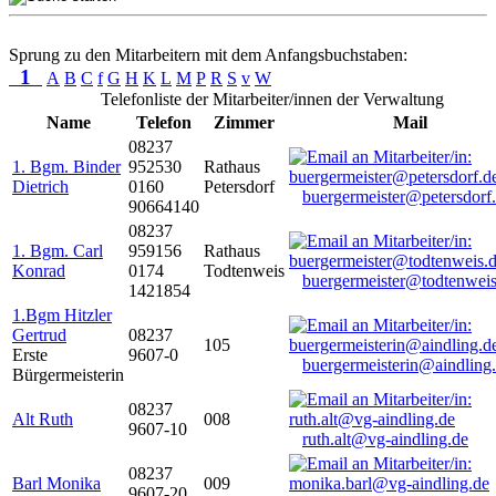
Sprung zu den Mitarbeitern mit dem Anfangsbuchstaben:
1
A
B
C
f
G
H
K
L
M
P
R
S
v
W
Telefonliste der Mitarbeiter/innen der Verwaltung
Name
Telefon
Zimmer
Mail
08237
1. Bgm. Binder
952530
Rathaus
Dietrich
0160
Petersdorf
buergermeister@petersdorf
90664140
08237
1. Bgm. Carl
959156
Rathaus
Konrad
0174
Todtenweis
buergermeister@todtenweis
1421854
1.Bgm Hitzler
Gertrud
08237
105
Erste
9607-0
buergermeisterin@aindling
Bürgermeisterin
08237
Alt Ruth
008
9607-10
ruth.alt@vg-aindling.de
08237
Barl Monika
009
9607-20