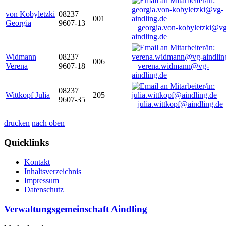
von Kobyletzki
08237
001
Georgia
9607-13
georgia.von-kobyletzki@vg
aindling.de
Widmann
08237
006
Verena
9607-18
verena.widmann@vg-
aindling.de
08237
Wittkopf Julia
205
9607-35
julia.wittkopf@aindling.de
drucken
nach oben
Quicklinks
Kontakt
Inhaltsverzeichnis
Impressum
Datenschutz
Verwaltungsgemeinschaft Aindling