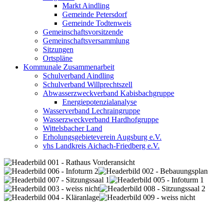
Markt Aindling
Gemeinde Petersdorf
Gemeinde Todtenweis
Gemeinschaftsvorsitzende
Gemeinschaftsversammlung
Sitzungen
Ortspläne
Kommunale Zusammenarbeit
Schulverband Aindling
Schulverband Willprechtszell
Abwasserzweckverband Kabisbachgruppe
Energiepotenzialanalyse
Wasserverband Lechraingruppe
Wasserzweckverband Hardhofgruppe
Wittelsbacher Land
Erholungsgebieteverein Augsburg e.V.
vhs Landkreis Aichach-Friedberg e.V.