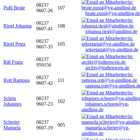
08237
Pußl Beate
107
9607-26
beate.pussl@vg-aindling.de
08237
Riegl Johanna
108
9607-41
johanna.riegl@aindling.de
08237
Riegl Petra
105
9607-35
sekretariat@vg-aindling.de
08237
Riß Franz
959156
archiv@todtenweis.de
08237
Rott Ramona
111
9607-42
ramona.rott@vg-aindling.d
Schön
08237
102
Johannes
9607-23
johannes.schoen@vg-
aindling.de
Schreier
08237
005
Manuela
9607-19
manuela.schreier@vg-
aindling.de