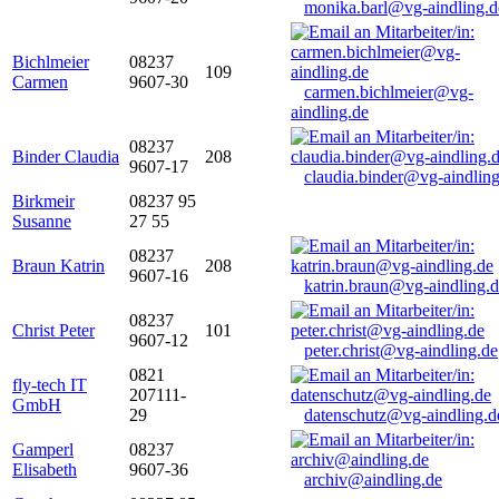
monika.barl@vg-aindling.d
Bichlmeier
08237
109
Carmen
9607-30
carmen.bichlmeier@vg-
aindling.de
08237
Binder Claudia
208
9607-17
claudia.binder@vg-aindling
Birkmeir
08237 95
Susanne
27 55
08237
Braun Katrin
208
9607-16
katrin.braun@vg-aindling.
08237
Christ Peter
101
9607-12
peter.christ@vg-aindling.de
0821
fly-tech IT
207111-
GmbH
29
datenschutz@vg-aindling.d
Gamperl
08237
Elisabeth
9607-36
archiv@aindling.de