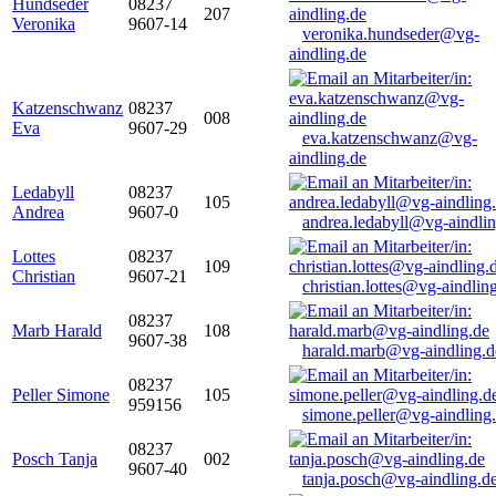
Hundseder
08237
207
Veronika
9607-14
veronika.hundseder@vg-
aindling.de
Katzenschwanz
08237
008
Eva
9607-29
eva.katzenschwanz@vg-
aindling.de
Ledabyll
08237
105
Andrea
9607-0
andrea.ledabyll@vg-aindli
Lottes
08237
109
Christian
9607-21
christian.lottes@vg-aindlin
08237
Marb Harald
108
9607-38
harald.marb@vg-aindling.d
08237
Peller Simone
105
959156
simone.peller@vg-aindling
08237
Posch Tanja
002
9607-40
tanja.posch@vg-aindling.d