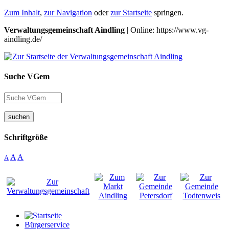
Zum Inhalt
,
zur Navigation
oder
zur Startseite
springen.
Verwaltungsgemeinschaft Aindling
| Online: https://www.vg-
aindling.de/
Suche VGem
suchen
Schriftgröße
A
A
A
Bürgerservice