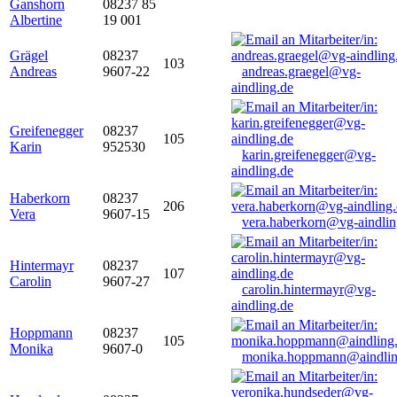
Ganshorn
08237 85
Albertine
19 001
Grägel
08237
103
Andreas
9607-22
andreas.graegel@vg-
aindling.de
Greifenegger
08237
105
Karin
952530
karin.greifenegger@vg-
aindling.de
Haberkorn
08237
206
Vera
9607-15
vera.haberkorn@vg-aindlin
Hintermayr
08237
107
Carolin
9607-27
carolin.hintermayr@vg-
aindling.de
Hoppmann
08237
105
Monika
9607-0
monika.hoppmann@aindlin