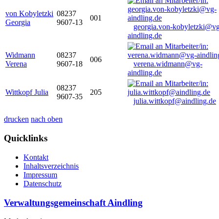
von Kobyletzki
08237
001
Georgia
9607-13
georgia.von-kobyletzki@vg
aindling.de
Widmann
08237
006
Verena
9607-18
verena.widmann@vg-
aindling.de
08237
Wittkopf Julia
205
9607-35
julia.wittkopf@aindling.de
drucken
nach oben
Quicklinks
Kontakt
Inhaltsverzeichnis
Impressum
Datenschutz
Verwaltungsgemeinschaft Aindling