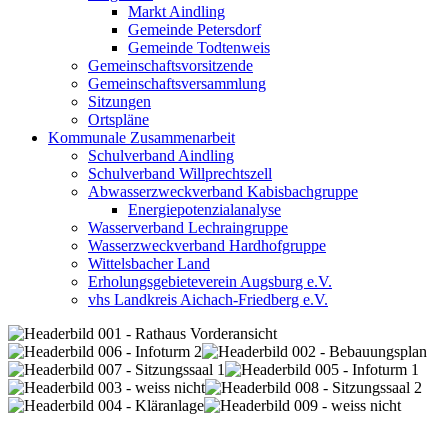
Markt Aindling
Gemeinde Petersdorf
Gemeinde Todtenweis
Gemeinschaftsvorsitzende
Gemeinschaftsversammlung
Sitzungen
Ortspläne
Kommunale Zusammenarbeit
Schulverband Aindling
Schulverband Willprechtszell
Abwasserzweckverband Kabisbachgruppe
Energiepotenzialanalyse
Wasserverband Lechraingruppe
Wasserzweckverband Hardhofgruppe
Wittelsbacher Land
Erholungsgebieteverein Augsburg e.V.
vhs Landkreis Aichach-Friedberg e.V.