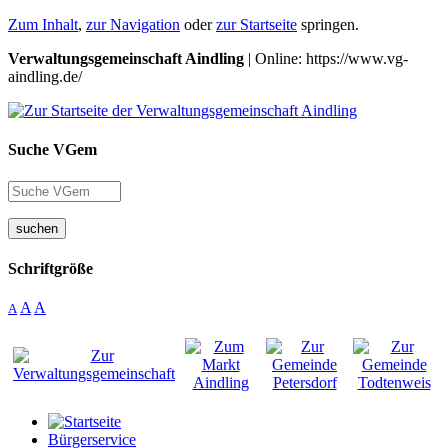
Zum Inhalt
,
zur Navigation
oder
zur Startseite
springen.
Verwaltungsgemeinschaft Aindling
| Online: https://www.vg-
aindling.de/
Suche VGem
suchen
Schriftgröße
A
A
A
Bürgerservice