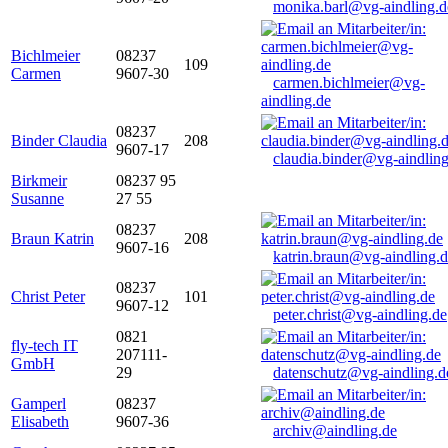
monika.barl@vg-aindling.d
Bichlmeier
08237
109
Carmen
9607-30
carmen.bichlmeier@vg-
aindling.de
08237
Binder Claudia
208
9607-17
claudia.binder@vg-aindling
Birkmeir
08237 95
Susanne
27 55
08237
Braun Katrin
208
9607-16
katrin.braun@vg-aindling.
08237
Christ Peter
101
9607-12
peter.christ@vg-aindling.de
0821
fly-tech IT
207111-
GmbH
29
datenschutz@vg-aindling.d
Gamperl
08237
Elisabeth
9607-36
archiv@aindling.de