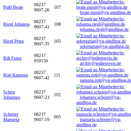
08237
Pußl Beate
107
9607-26
beate.pussl@vg-aindling.de
08237
Riegl Johanna
108
9607-41
johanna.riegl@aindling.de
08237
Riegl Petra
105
9607-35
sekretariat@vg-aindling.de
08237
Riß Franz
959156
archiv@todtenweis.de
08237
Rott Ramona
111
9607-42
ramona.rott@vg-aindling.d
Schön
08237
102
Johannes
9607-23
johannes.schoen@vg-
aindling.de
Schreier
08237
005
Manuela
9607-19
manuela.schreier@vg-
aindling.de