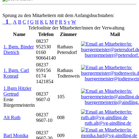
Sprung zu den Mitarbeitern mit dem Anfangsbuchstaben:
1
A
B
C
f
G
H
K
L
M
P
R
S
v
W
Telefonliste der Mitarbeiter/innen der Verwaltung
Name
Telefon
Zimmer
Mail
08237
1. Bgm. Binder
952530
Rathaus
Dietrich
0160
Petersdorf
buergermeister@petersdorf
90664140
08237
1. Bgm. Carl
959156
Rathaus
Konrad
0174
Todtenweis
buergermeister@todtenweis
1421854
1.Bgm Hitzler
Gertrud
08237
105
Erste
9607-0
buergermeisterin@aindling
Bürgermeisterin
08237
Alt Ruth
008
9607-10
ruth.alt@vg-aindling.de
08237
Barl Monika
009
9607-20