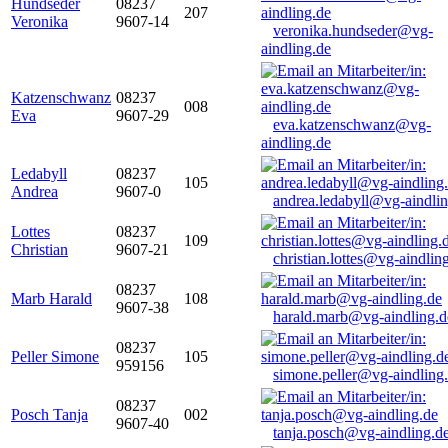
Hundseder
08237
207
Veronika
9607-14
veronika.hundseder@vg-
aindling.de
Katzenschwanz
08237
008
Eva
9607-29
eva.katzenschwanz@vg-
aindling.de
Ledabyll
08237
105
Andrea
9607-0
andrea.ledabyll@vg-aindli
Lottes
08237
109
Christian
9607-21
christian.lottes@vg-aindlin
08237
Marb Harald
108
9607-38
harald.marb@vg-aindling.d
08237
Peller Simone
105
959156
simone.peller@vg-aindling
08237
Posch Tanja
002
9607-40
tanja.posch@vg-aindling.d