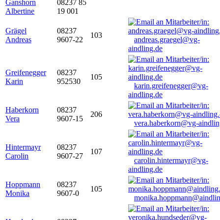
Ganshorn
08237 85
Albertine
19 001
Grägel
08237
103
Andreas
9607-22
andreas.graegel@vg-
aindling.de
Greifenegger
08237
105
Karin
952530
karin.greifenegger@vg-
aindling.de
Haberkorn
08237
206
Vera
9607-15
vera.haberkorn@vg-aindlin
Hintermayr
08237
107
Carolin
9607-27
carolin.hintermayr@vg-
aindling.de
Hoppmann
08237
105
Monika
9607-0
monika.hoppmann@aindlin