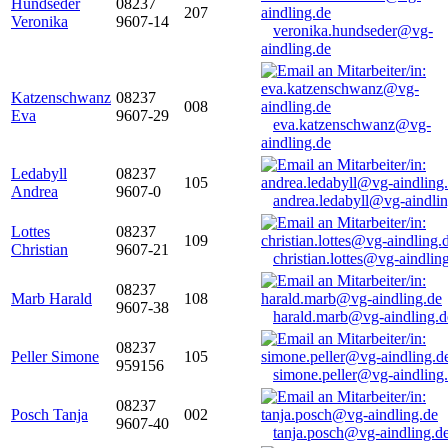
Hundseder
08237
207
Veronika
9607-14
veronika.hundseder@vg-
aindling.de
Katzenschwanz
08237
008
Eva
9607-29
eva.katzenschwanz@vg-
aindling.de
Ledabyll
08237
105
Andrea
9607-0
andrea.ledabyll@vg-aindli
Lottes
08237
109
Christian
9607-21
christian.lottes@vg-aindlin
08237
Marb Harald
108
9607-38
harald.marb@vg-aindling.d
08237
Peller Simone
105
959156
simone.peller@vg-aindling
08237
Posch Tanja
002
9607-40
tanja.posch@vg-aindling.d