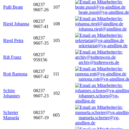
08237
Pußl Beate
107
9607-26
beate.pussl@vg-aindling.de
08237
Riegl Johanna
108
9607-41
johanna.riegl@aindling.de
08237
Riegl Petra
105
9607-35
sekretariat@vg-aindling.de
08237
Riß Franz
959156
archiv@todtenweis.de
08237
Rott Ramona
111
9607-42
ramona.rott@vg-aindling.d
Schön
08237
102
Johannes
9607-23
johannes.schoen@vg-
aindling.de
Schreier
08237
005
Manuela
9607-19
manuela.schreier@vg-
aindling.de