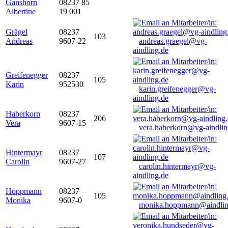
Ganshorn
08237 85
Albertine
19 001
Grägel
08237
103
Andreas
9607-22
andreas.graegel@vg-
aindling.de
Greifenegger
08237
105
Karin
952530
karin.greifenegger@vg-
aindling.de
Haberkorn
08237
206
Vera
9607-15
vera.haberkorn@vg-aindlin
Hintermayr
08237
107
Carolin
9607-27
carolin.hintermayr@vg-
aindling.de
Hoppmann
08237
105
Monika
9607-0
monika.hoppmann@aindlin