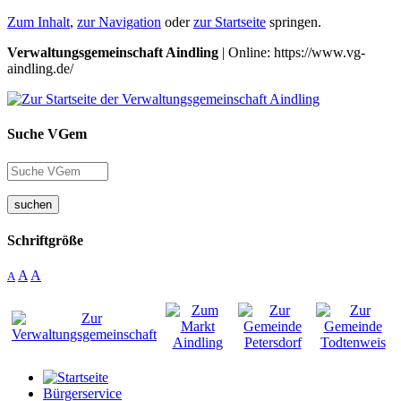
Zum Inhalt
,
zur Navigation
oder
zur Startseite
springen.
Verwaltungsgemeinschaft Aindling
| Online: https://www.vg-
aindling.de/
Suche VGem
suchen
Schriftgröße
A
A
A
Bürgerservice