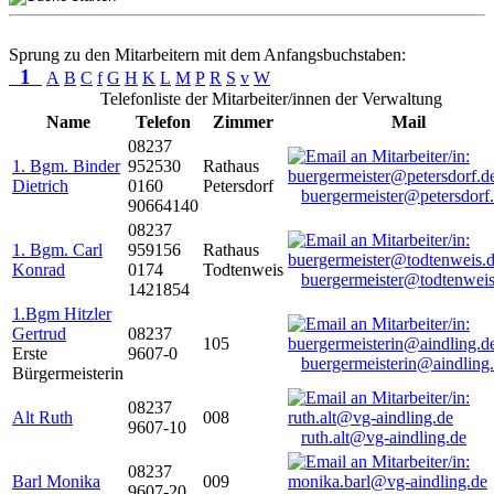
Sprung zu den Mitarbeitern mit dem Anfangsbuchstaben:
1
A
B
C
f
G
H
K
L
M
P
R
S
v
W
Telefonliste der Mitarbeiter/innen der Verwaltung
Name
Telefon
Zimmer
Mail
08237
1. Bgm. Binder
952530
Rathaus
Dietrich
0160
Petersdorf
buergermeister@petersdorf
90664140
08237
1. Bgm. Carl
959156
Rathaus
Konrad
0174
Todtenweis
buergermeister@todtenweis
1421854
1.Bgm Hitzler
Gertrud
08237
105
Erste
9607-0
buergermeisterin@aindling
Bürgermeisterin
08237
Alt Ruth
008
9607-10
ruth.alt@vg-aindling.de
08237
Barl Monika
009
9607-20