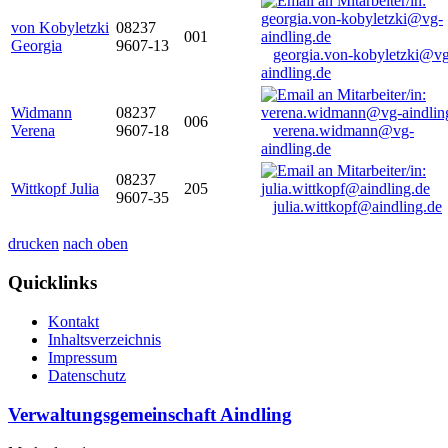
von Kobyletzki
08237
001
Georgia
9607-13
georgia.von-kobyletzki@vg
aindling.de
Widmann
08237
006
Verena
9607-18
verena.widmann@vg-
aindling.de
08237
Wittkopf Julia
205
9607-35
julia.wittkopf@aindling.de
drucken
nach oben
Quicklinks
Kontakt
Inhaltsverzeichnis
Impressum
Datenschutz
Verwaltungsgemeinschaft Aindling