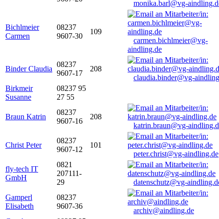
monika.barl@vg-aindling.d
Bichlmeier
08237
109
Carmen
9607-30
carmen.bichlmeier@vg-
aindling.de
08237
Binder Claudia
208
9607-17
claudia.binder@vg-aindling
Birkmeir
08237 95
Susanne
27 55
08237
Braun Katrin
208
9607-16
katrin.braun@vg-aindling.
08237
Christ Peter
101
9607-12
peter.christ@vg-aindling.de
0821
fly-tech IT
207111-
GmbH
29
datenschutz@vg-aindling.d
Gamperl
08237
Elisabeth
9607-36
archiv@aindling.de