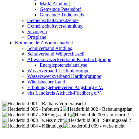
Markt Aindling
Gemeinde Petersdorf
Gemeinde Todtenweis
Gemeinschaftsvorsitzende
Gemeinschaftsversammlung
Sitzungen
Ortspläne
Kommunale Zusammenarbeit
Schulverband Aindling
Schulverband Willprechtszell
Abwasserzweckverband Kabisbachgruppe
Energiepotenzialanalyse
Wasserverband Lechraingruppe
Wasserzweckverband Hardhofgruppe
Wittelsbacher Land
Erholungsgebieteverein Augsburg e.V.
vhs Landkreis Aichach-Friedberg e.V.