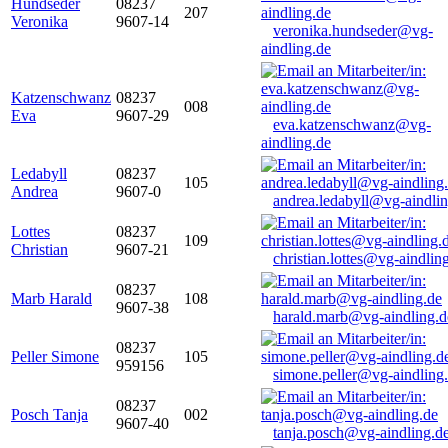
Hundseder
08237
207
Veronika
9607-14
veronika.hundseder@vg-
aindling.de
Katzenschwanz
08237
008
Eva
9607-29
eva.katzenschwanz@vg-
aindling.de
Ledabyll
08237
105
Andrea
9607-0
andrea.ledabyll@vg-aindli
Lottes
08237
109
Christian
9607-21
christian.lottes@vg-aindlin
08237
Marb Harald
108
9607-38
harald.marb@vg-aindling.d
08237
Peller Simone
105
959156
simone.peller@vg-aindling
08237
Posch Tanja
002
9607-40
tanja.posch@vg-aindling.d