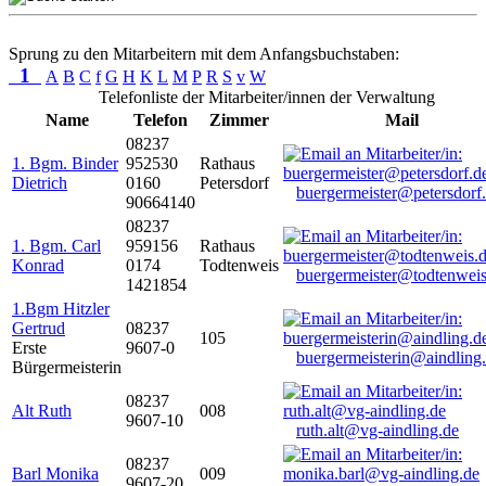
Sprung zu den Mitarbeitern mit dem Anfangsbuchstaben:
1
A
B
C
f
G
H
K
L
M
P
R
S
v
W
Telefonliste der Mitarbeiter/innen der Verwaltung
Name
Telefon
Zimmer
Mail
08237
1. Bgm. Binder
952530
Rathaus
Dietrich
0160
Petersdorf
buergermeister@petersdorf
90664140
08237
1. Bgm. Carl
959156
Rathaus
Konrad
0174
Todtenweis
buergermeister@todtenweis
1421854
1.Bgm Hitzler
Gertrud
08237
105
Erste
9607-0
buergermeisterin@aindling
Bürgermeisterin
08237
Alt Ruth
008
9607-10
ruth.alt@vg-aindling.de
08237
Barl Monika
009
9607-20