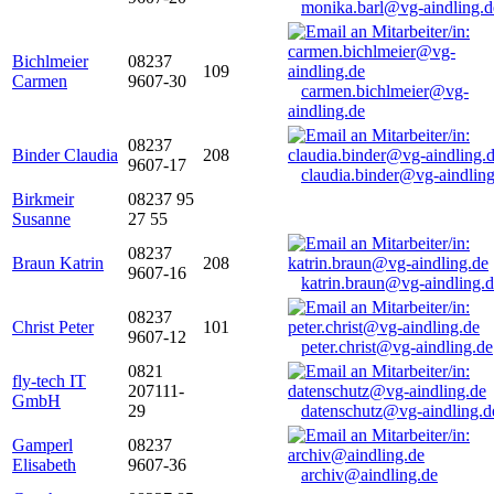
monika.barl@vg-aindling.d
Bichlmeier
08237
109
Carmen
9607-30
carmen.bichlmeier@vg-
aindling.de
08237
Binder Claudia
208
9607-17
claudia.binder@vg-aindling
Birkmeir
08237 95
Susanne
27 55
08237
Braun Katrin
208
9607-16
katrin.braun@vg-aindling.
08237
Christ Peter
101
9607-12
peter.christ@vg-aindling.de
0821
fly-tech IT
207111-
GmbH
29
datenschutz@vg-aindling.d
Gamperl
08237
Elisabeth
9607-36
archiv@aindling.de