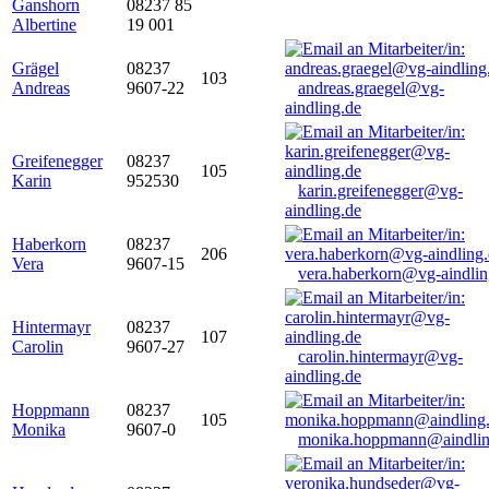
Ganshorn
08237 85
Albertine
19 001
Grägel
08237
103
Andreas
9607-22
andreas.graegel@vg-
aindling.de
Greifenegger
08237
105
Karin
952530
karin.greifenegger@vg-
aindling.de
Haberkorn
08237
206
Vera
9607-15
vera.haberkorn@vg-aindlin
Hintermayr
08237
107
Carolin
9607-27
carolin.hintermayr@vg-
aindling.de
Hoppmann
08237
105
Monika
9607-0
monika.hoppmann@aindlin