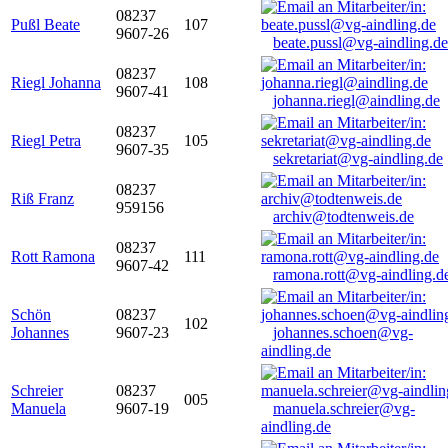
08237
Pußl Beate
107
9607-26
beate.pussl@vg-aindling.de
08237
Riegl Johanna
108
9607-41
johanna.riegl@aindling.de
08237
Riegl Petra
105
9607-35
sekretariat@vg-aindling.de
08237
Riß Franz
959156
archiv@todtenweis.de
08237
Rott Ramona
111
9607-42
ramona.rott@vg-aindling.d
Schön
08237
102
Johannes
9607-23
johannes.schoen@vg-
aindling.de
Schreier
08237
005
Manuela
9607-19
manuela.schreier@vg-
aindling.de