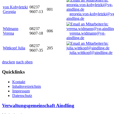
von Kobyletzki
08237
001
Georgia
9607-13
georgia.von-kobyletzki@vg
aindling.de
Widmann
08237
006
Verena
9607-18
verena.widmann@vg-
aindling.de
08237
Wittkopf Julia
205
9607-35
julia.wittkopf@aindling.de
drucken
nach oben
Quicklinks
Kontakt
Inhaltsverzeichnis
Impressum
Datenschutz
Verwaltungsgemeinschaft Aindling