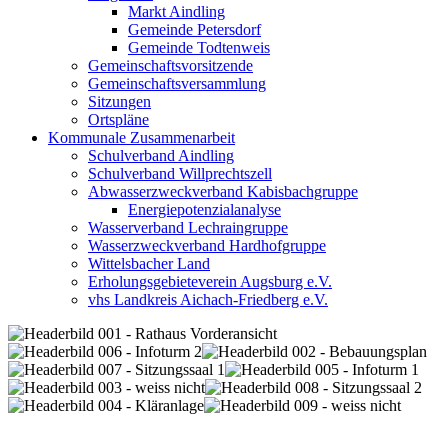
Markt Aindling
Gemeinde Petersdorf
Gemeinde Todtenweis
Gemeinschaftsvorsitzende
Gemeinschaftsversammlung
Sitzungen
Ortspläne
Kommunale Zusammenarbeit
Schulverband Aindling
Schulverband Willprechtszell
Abwasserzweckverband Kabisbachgruppe
Energiepotenzialanalyse
Wasserverband Lechraingruppe
Wasserzweckverband Hardhofgruppe
Wittelsbacher Land
Erholungsgebieteverein Augsburg e.V.
vhs Landkreis Aichach-Friedberg e.V.