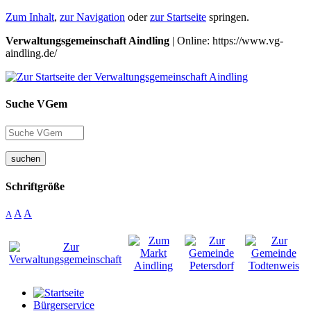
Zum Inhalt
,
zur Navigation
oder
zur Startseite
springen.
Verwaltungsgemeinschaft Aindling
| Online: https://www.vg-
aindling.de/
Suche VGem
suchen
Schriftgröße
A
A
A
Bürgerservice