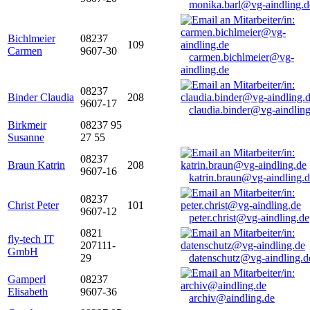
monika.barl@vg-aindling.d
Bichlmeier
08237
109
Carmen
9607-30
carmen.bichlmeier@vg-
aindling.de
08237
Binder Claudia
208
9607-17
claudia.binder@vg-aindling
Birkmeir
08237 95
Susanne
27 55
08237
Braun Katrin
208
9607-16
katrin.braun@vg-aindling.
08237
Christ Peter
101
9607-12
peter.christ@vg-aindling.de
0821
fly-tech IT
207111-
GmbH
29
datenschutz@vg-aindling.d
Gamperl
08237
Elisabeth
9607-36
archiv@aindling.de