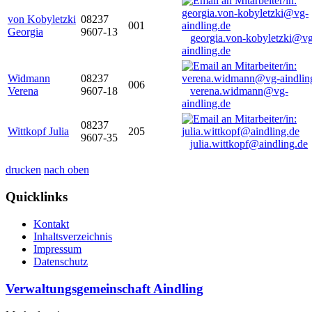
von Kobyletzki
08237
001
Georgia
9607-13
georgia.von-kobyletzki@vg
aindling.de
Widmann
08237
006
Verena
9607-18
verena.widmann@vg-
aindling.de
08237
Wittkopf Julia
205
9607-35
julia.wittkopf@aindling.de
drucken
nach oben
Quicklinks
Kontakt
Inhaltsverzeichnis
Impressum
Datenschutz
Verwaltungsgemeinschaft Aindling