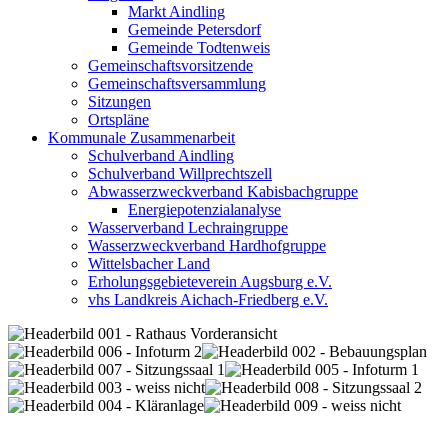
Markt Aindling
Gemeinde Petersdorf
Gemeinde Todtenweis
Gemeinschaftsvorsitzende
Gemeinschaftsversammlung
Sitzungen
Ortspläne
Kommunale Zusammenarbeit
Schulverband Aindling
Schulverband Willprechtszell
Abwasserzweckverband Kabisbachgruppe
Energiepotenzialanalyse
Wasserverband Lechraingruppe
Wasserzweckverband Hardhofgruppe
Wittelsbacher Land
Erholungsgebieteverein Augsburg e.V.
vhs Landkreis Aichach-Friedberg e.V.