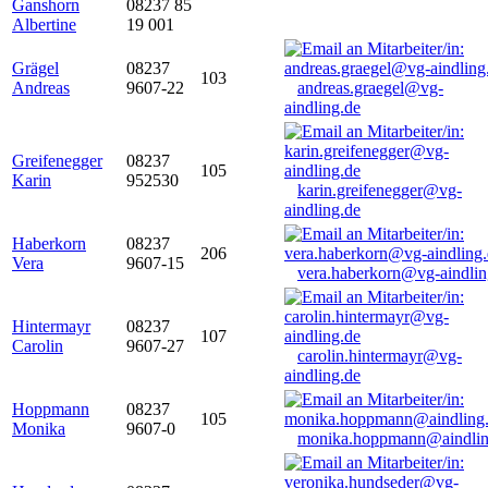
Ganshorn
08237 85
Albertine
19 001
Grägel
08237
103
Andreas
9607-22
andreas.graegel@vg-
aindling.de
Greifenegger
08237
105
Karin
952530
karin.greifenegger@vg-
aindling.de
Haberkorn
08237
206
Vera
9607-15
vera.haberkorn@vg-aindlin
Hintermayr
08237
107
Carolin
9607-27
carolin.hintermayr@vg-
aindling.de
Hoppmann
08237
105
Monika
9607-0
monika.hoppmann@aindlin