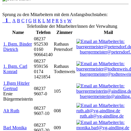
Sprung zu den Mitarbeitern mit dem Anfangsbuchstaben:
1
A
B
C
f
G
H
K
L
M
P
R
S
v
W
Telefonliste der Mitarbeiter/innen der Verwaltung
Name
Telefon
Zimmer
Mail
08237
1. Bgm. Binder
952530
Rathaus
Dietrich
0160
Petersdorf
buergermeister@petersdorf
90664140
08237
1. Bgm. Carl
959156
Rathaus
Konrad
0174
Todtenweis
buergermeister@todtenweis
1421854
1.Bgm Hitzler
Gertrud
08237
105
Erste
9607-0
buergermeisterin@aindling
Bürgermeisterin
08237
Alt Ruth
008
9607-10
ruth.alt@vg-aindling.de
08237
Barl Monika
009
9607-20