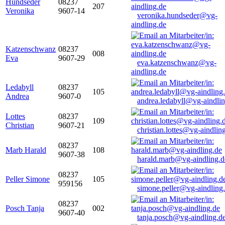
Hundseder
08237
207
Veronika
9607-14
veronika.hundseder@vg-
aindling.de
Katzenschwanz
08237
008
Eva
9607-29
eva.katzenschwanz@vg-
aindling.de
Ledabyll
08237
105
Andrea
9607-0
andrea.ledabyll@vg-aindli
Lottes
08237
109
Christian
9607-21
christian.lottes@vg-aindlin
08237
Marb Harald
108
9607-38
harald.marb@vg-aindling.d
08237
Peller Simone
105
959156
simone.peller@vg-aindling
08237
Posch Tanja
002
9607-40
tanja.posch@vg-aindling.d