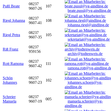
08237
Pußl Beate
107
9607-26
beate.pussl@vg-aindling.de
08237
Riegl Johanna
108
9607-41
johanna.riegl@aindling.de
08237
Riegl Petra
105
9607-35
sekretariat@vg-aindling.de
08237
Riß Franz
959156
archiv@todtenweis.de
08237
Rott Ramona
111
9607-42
ramona.rott@vg-aindling.d
Schön
08237
102
Johannes
9607-23
johannes.schoen@vg-
aindling.de
Schreier
08237
005
Manuela
9607-19
manuela.schreier@vg-
aindling.de