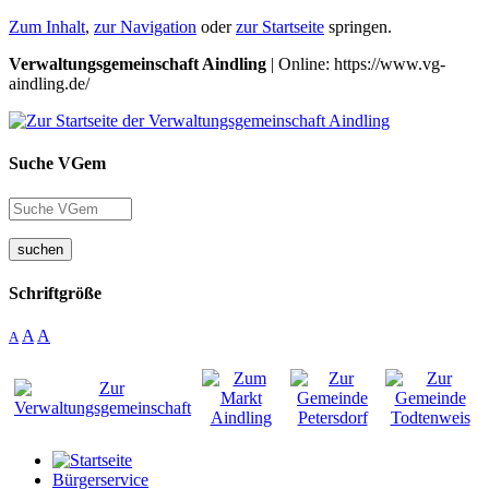
Zum Inhalt
,
zur Navigation
oder
zur Startseite
springen.
Verwaltungsgemeinschaft Aindling
| Online: https://www.vg-
aindling.de/
Suche VGem
suchen
Schriftgröße
A
A
A
Bürgerservice