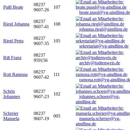
08237
Pußl Beate
107
9607-26
beate.pussl@vg-aindling.de
08237
Riegl Johanna
108
9607-41
johanna.riegl@aindling.de
08237
Riegl Petra
105
9607-35
sekretariat@vg-aindling.de
08237
Riß Franz
959156
archiv@todtenweis.de
08237
Rott Ramona
111
9607-42
ramona.rott@vg-aindling.d
Schön
08237
102
Johannes
9607-23
johannes.schoen@vg-
aindling.de
Schreier
08237
005
Manuela
9607-19
manuela.schreier@vg-
aindling.de