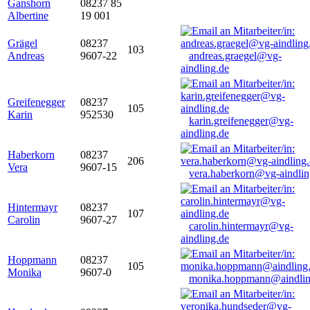
Ganshorn
08237 85
Albertine
19 001
Grägel
08237
103
Andreas
9607-22
andreas.graegel@vg-
aindling.de
Greifenegger
08237
105
Karin
952530
karin.greifenegger@vg-
aindling.de
Haberkorn
08237
206
Vera
9607-15
vera.haberkorn@vg-aindlin
Hintermayr
08237
107
Carolin
9607-27
carolin.hintermayr@vg-
aindling.de
Hoppmann
08237
105
Monika
9607-0
monika.hoppmann@aindlin