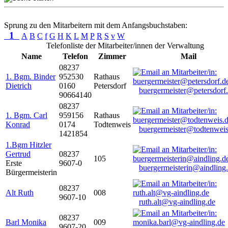
Sprung zu den Mitarbeitern mit dem Anfangsbuchstaben:
1
A
B
C
f
G
H
K
L
M
P
R
S
v
W
Telefonliste der Mitarbeiter/innen der Verwaltung
Name
Telefon
Zimmer
Mail
08237
1. Bgm. Binder
952530
Rathaus
Dietrich
0160
Petersdorf
buergermeister@petersdorf
90664140
08237
1. Bgm. Carl
959156
Rathaus
Konrad
0174
Todtenweis
buergermeister@todtenweis
1421854
1.Bgm Hitzler
Gertrud
08237
105
Erste
9607-0
buergermeisterin@aindling
Bürgermeisterin
08237
Alt Ruth
008
9607-10
ruth.alt@vg-aindling.de
08237
Barl Monika
009
9607-20