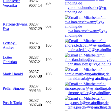
Hundseder
08237
207
Veronika
9607-14
veronika.hundseder@vg-
aindling.de
Katzenschwanz
08237
008
Eva
9607-29
eva.katzenschwanz@vg-
aindling.de
Ledabyll
08237
105
Andrea
9607-0
andrea.ledabyll@vg-aindli
Lottes
08237
109
Christian
9607-21
christian.lottes@vg-aindlin
08237
Marb Harald
108
9607-38
harald.marb@vg-aindling.d
08237
Peller Simone
105
959156
simone.peller@vg-aindling
08237
Posch Tanja
002
9607-40
tanja.posch@vg-aindling.d