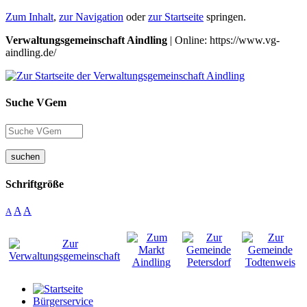
Zum Inhalt
,
zur Navigation
oder
zur Startseite
springen.
Verwaltungsgemeinschaft Aindling
| Online: https://www.vg-
aindling.de/
Suche VGem
suchen
Schriftgröße
A
A
A
Bürgerservice