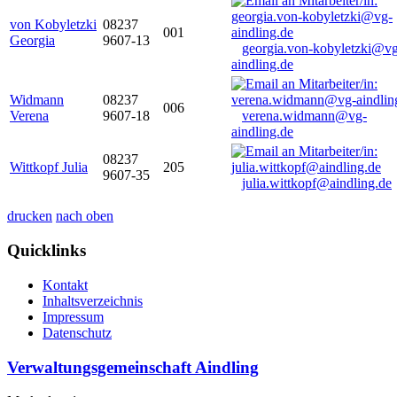
von Kobyletzki
08237
001
Georgia
9607-13
georgia.von-kobyletzki@vg
aindling.de
Widmann
08237
006
Verena
9607-18
verena.widmann@vg-
aindling.de
08237
Wittkopf Julia
205
9607-35
julia.wittkopf@aindling.de
drucken
nach oben
Quicklinks
Kontakt
Inhaltsverzeichnis
Impressum
Datenschutz
Verwaltungsgemeinschaft Aindling