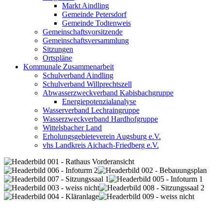
Markt Aindling
Gemeinde Petersdorf
Gemeinde Todtenweis
Gemeinschaftsvorsitzende
Gemeinschaftsversammlung
Sitzungen
Ortspläne
Kommunale Zusammenarbeit
Schulverband Aindling
Schulverband Willprechtszell
Abwasserzweckverband Kabisbachgruppe
Energiepotenzialanalyse
Wasserverband Lechraingruppe
Wasserzweckverband Hardhofgruppe
Wittelsbacher Land
Erholungsgebieteverein Augsburg e.V.
vhs Landkreis Aichach-Friedberg e.V.