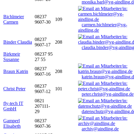
monika.barl@vg-aindling.d
Bichlmeier
08237
109
Carmen
9607-30
carmen.bichlmeier@vg-
aindling.de
08237
Binder Claudia
208
9607-17
claudia.binder@vg-aindling
Birkmeir
08237 95
Susanne
27 55
08237
Braun Katrin
208
9607-16
katrin.braun@vg-aindling.
08237
Christ Peter
101
9607-12
peter.christ@vg-aindling.de
0821
fly-tech IT
207111-
GmbH
29
datenschutz@vg-aindling.d
Gamperl
08237
Elisabeth
9607-36
archiv@aindling.de