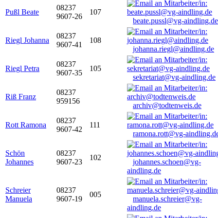
08237
Pußl Beate
107
9607-26
beate.pussl@vg-aindling.de
08237
Riegl Johanna
108
9607-41
johanna.riegl@aindling.de
08237
Riegl Petra
105
9607-35
sekretariat@vg-aindling.de
08237
Riß Franz
959156
archiv@todtenweis.de
08237
Rott Ramona
111
9607-42
ramona.rott@vg-aindling.d
Schön
08237
102
Johannes
9607-23
johannes.schoen@vg-
aindling.de
Schreier
08237
005
Manuela
9607-19
manuela.schreier@vg-
aindling.de