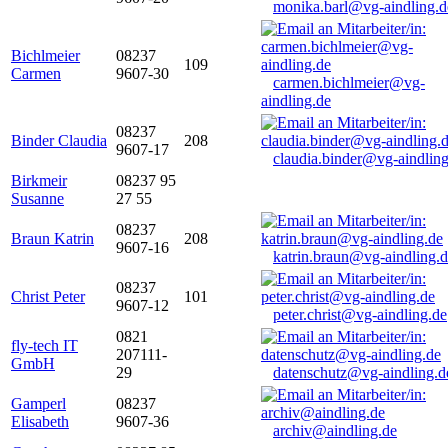
monika.barl@vg-aindling.d
Bichlmeier
08237
109
Carmen
9607-30
carmen.bichlmeier@vg-
aindling.de
08237
Binder Claudia
208
9607-17
claudia.binder@vg-aindling
Birkmeir
08237 95
Susanne
27 55
08237
Braun Katrin
208
9607-16
katrin.braun@vg-aindling.
08237
Christ Peter
101
9607-12
peter.christ@vg-aindling.de
0821
fly-tech IT
207111-
GmbH
29
datenschutz@vg-aindling.d
Gamperl
08237
Elisabeth
9607-36
archiv@aindling.de