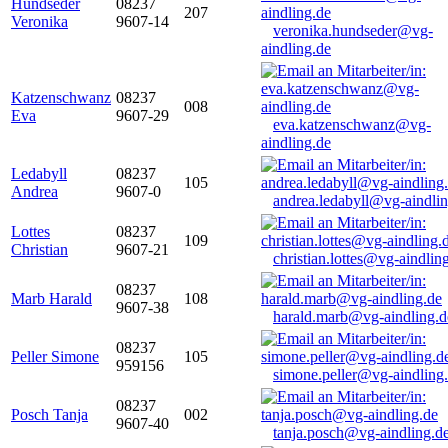
Hundseder
08237
207
Veronika
9607-14
veronika.hundseder@vg-
aindling.de
Katzenschwanz
08237
008
Eva
9607-29
eva.katzenschwanz@vg-
aindling.de
Ledabyll
08237
105
Andrea
9607-0
andrea.ledabyll@vg-aindli
Lottes
08237
109
Christian
9607-21
christian.lottes@vg-aindlin
08237
Marb Harald
108
9607-38
harald.marb@vg-aindling.d
08237
Peller Simone
105
959156
simone.peller@vg-aindling
08237
Posch Tanja
002
9607-40
tanja.posch@vg-aindling.d