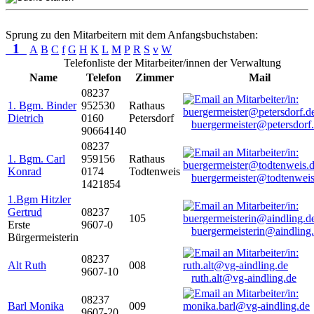
Sprung zu den Mitarbeitern mit dem Anfangsbuchstaben:
1
A
B
C
f
G
H
K
L
M
P
R
S
v
W
Telefonliste der Mitarbeiter/innen der Verwaltung
Name
Telefon
Zimmer
Mail
08237
1. Bgm. Binder
952530
Rathaus
Dietrich
0160
Petersdorf
buergermeister@petersdorf
90664140
08237
1. Bgm. Carl
959156
Rathaus
Konrad
0174
Todtenweis
buergermeister@todtenweis
1421854
1.Bgm Hitzler
Gertrud
08237
105
Erste
9607-0
buergermeisterin@aindling
Bürgermeisterin
08237
Alt Ruth
008
9607-10
ruth.alt@vg-aindling.de
08237
Barl Monika
009
9607-20