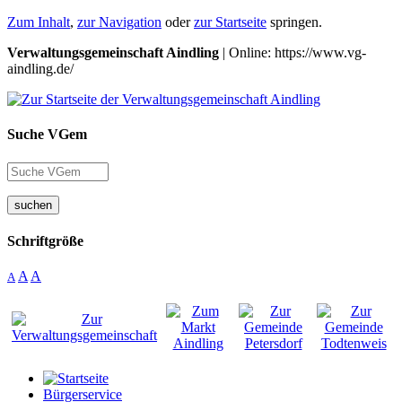
Zum Inhalt
,
zur Navigation
oder
zur Startseite
springen.
Verwaltungsgemeinschaft Aindling
| Online: https://www.vg-
aindling.de/
Suche VGem
suchen
Schriftgröße
A
A
A
Bürgerservice