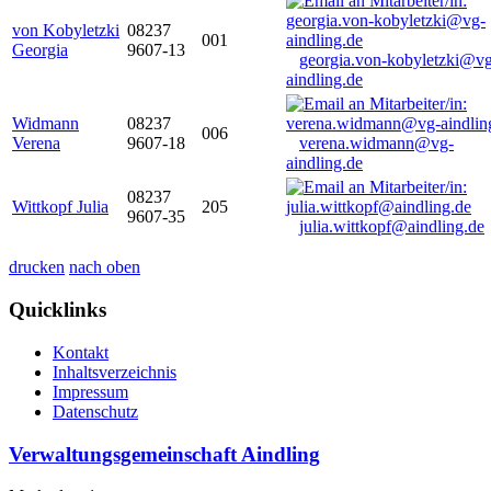
von Kobyletzki
08237
001
Georgia
9607-13
georgia.von-kobyletzki@vg
aindling.de
Widmann
08237
006
Verena
9607-18
verena.widmann@vg-
aindling.de
08237
Wittkopf Julia
205
9607-35
julia.wittkopf@aindling.de
drucken
nach oben
Quicklinks
Kontakt
Inhaltsverzeichnis
Impressum
Datenschutz
Verwaltungsgemeinschaft Aindling