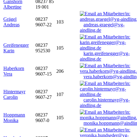
Ganshorn
08237 85
Albertine
19 001
Grägel
08237
103
Andreas
9607-22
andreas.graegel@vg-
aindling.de
Greifenegger
08237
105
Karin
952530
karin.greifenegger@vg-
aindling.de
Haberkorn
08237
206
Vera
9607-15
vera.haberkorn@vg-aindlin
Hintermayr
08237
107
Carolin
9607-27
carolin.hintermayr@vg-
aindling.de
Hoppmann
08237
105
Monika
9607-0
monika.hoppmann@aindlin