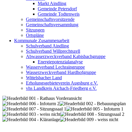
Markt Aindling
Gemeinde Petersdorf
Gemeinde Todtenweis
Gemeinschaftsvorsitzende
Gemeinschaftsversammlung
Sitzungen
Ortspläne
Kommunale Zusammenarbeit
Schulverband Aindling
Schulverband Willprechtszell
Abwasserzweckverband Kabisbachgruppe
Energiepotenzialanalyse
Wasserverband Lechraingruppe
Wasserzweckverband Hardhofgruppe
Wittelsbacher Land
Erholungsgebieteverein Augsburg e.V.
vhs Landkreis Aichach-Friedberg e.V.