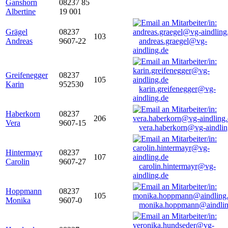
Ganshorn
08237 85
Albertine
19 001
Grägel
08237
103
Andreas
9607-22
andreas.graegel@vg-
aindling.de
Greifenegger
08237
105
Karin
952530
karin.greifenegger@vg-
aindling.de
Haberkorn
08237
206
Vera
9607-15
vera.haberkorn@vg-aindlin
Hintermayr
08237
107
Carolin
9607-27
carolin.hintermayr@vg-
aindling.de
Hoppmann
08237
105
Monika
9607-0
monika.hoppmann@aindlin