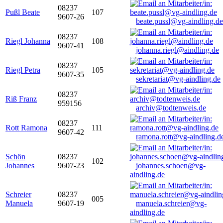
08237
Pußl Beate
107
9607-26
beate.pussl@vg-aindling.de
08237
Riegl Johanna
108
9607-41
johanna.riegl@aindling.de
08237
Riegl Petra
105
9607-35
sekretariat@vg-aindling.de
08237
Riß Franz
959156
archiv@todtenweis.de
08237
Rott Ramona
111
9607-42
ramona.rott@vg-aindling.d
Schön
08237
102
Johannes
9607-23
johannes.schoen@vg-
aindling.de
Schreier
08237
005
Manuela
9607-19
manuela.schreier@vg-
aindling.de