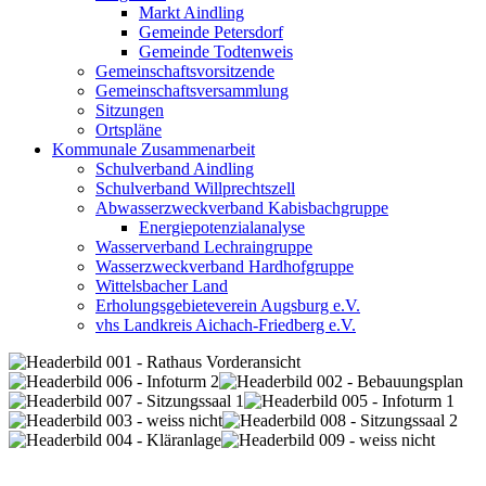
Markt Aindling
Gemeinde Petersdorf
Gemeinde Todtenweis
Gemeinschaftsvorsitzende
Gemeinschaftsversammlung
Sitzungen
Ortspläne
Kommunale Zusammenarbeit
Schulverband Aindling
Schulverband Willprechtszell
Abwasserzweckverband Kabisbachgruppe
Energiepotenzialanalyse
Wasserverband Lechraingruppe
Wasserzweckverband Hardhofgruppe
Wittelsbacher Land
Erholungsgebieteverein Augsburg e.V.
vhs Landkreis Aichach-Friedberg e.V.