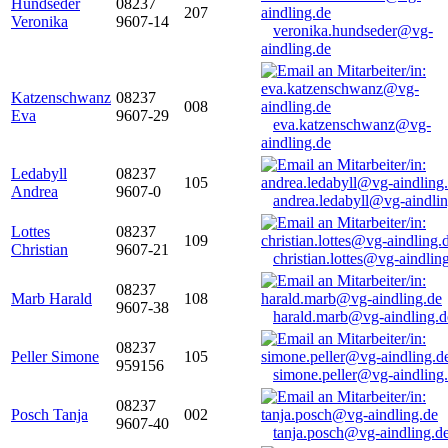
Hundseder
08237
207
Veronika
9607-14
veronika.hundseder@vg-
aindling.de
Katzenschwanz
08237
008
Eva
9607-29
eva.katzenschwanz@vg-
aindling.de
Ledabyll
08237
105
Andrea
9607-0
andrea.ledabyll@vg-aindli
Lottes
08237
109
Christian
9607-21
christian.lottes@vg-aindlin
08237
Marb Harald
108
9607-38
harald.marb@vg-aindling.d
08237
Peller Simone
105
959156
simone.peller@vg-aindling
08237
Posch Tanja
002
9607-40
tanja.posch@vg-aindling.d