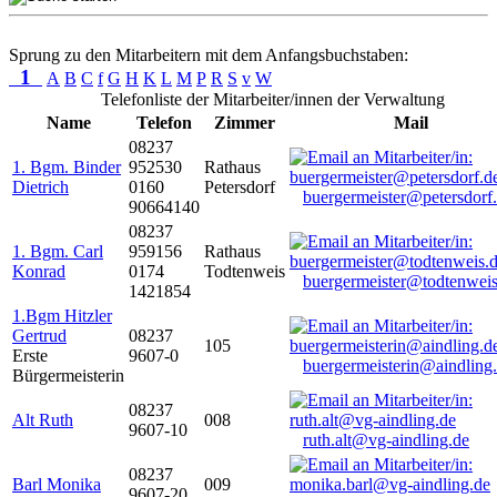
Sprung zu den Mitarbeitern mit dem Anfangsbuchstaben:
1
A
B
C
f
G
H
K
L
M
P
R
S
v
W
Telefonliste der Mitarbeiter/innen der Verwaltung
Name
Telefon
Zimmer
Mail
08237
1. Bgm. Binder
952530
Rathaus
Dietrich
0160
Petersdorf
buergermeister@petersdorf
90664140
08237
1. Bgm. Carl
959156
Rathaus
Konrad
0174
Todtenweis
buergermeister@todtenweis
1421854
1.Bgm Hitzler
Gertrud
08237
105
Erste
9607-0
buergermeisterin@aindling
Bürgermeisterin
08237
Alt Ruth
008
9607-10
ruth.alt@vg-aindling.de
08237
Barl Monika
009
9607-20