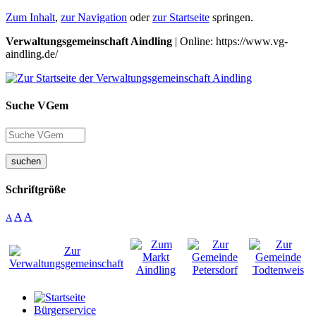
Zum Inhalt
,
zur Navigation
oder
zur Startseite
springen.
Verwaltungsgemeinschaft Aindling
| Online: https://www.vg-
aindling.de/
Suche VGem
suchen
Schriftgröße
A
A
A
Bürgerservice