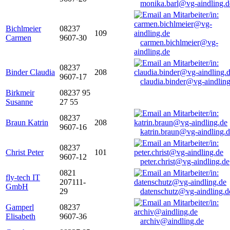
monika.barl@vg-aindling.d
Bichlmeier
08237
109
Carmen
9607-30
carmen.bichlmeier@vg-
aindling.de
08237
Binder Claudia
208
9607-17
claudia.binder@vg-aindling
Birkmeir
08237 95
Susanne
27 55
08237
Braun Katrin
208
9607-16
katrin.braun@vg-aindling.
08237
Christ Peter
101
9607-12
peter.christ@vg-aindling.de
0821
fly-tech IT
207111-
GmbH
29
datenschutz@vg-aindling.d
Gamperl
08237
Elisabeth
9607-36
archiv@aindling.de