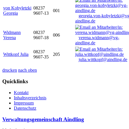
von Kobyletzki
08237
001
Georgia
9607-13
georgia.von-kobyletzki@vg
aindling.de
Widmann
08237
006
Verena
9607-18
verena.widmann@vg-
aindling.de
08237
Wittkopf Julia
205
9607-35
julia.wittkopf@aindling.de
drucken
nach oben
Quicklinks
Kontakt
Inhaltsverzeichnis
Impressum
Datenschutz
Verwaltungsgemeinschaft Aindling