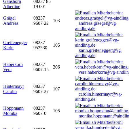
Ganshorn
08237 85
Albertine
19 001
Grägel
08237
103
Andreas
9607-22
andreas.graegel@vg-
aindling.de
Greifenegger
08237
105
Karin
952530
karin.greifenegger@vg-
aindling.de
Haberkorn
08237
206
Vera
9607-15
vera.haberkorn@vg-aindlin
Hintermayr
08237
107
Carolin
9607-27
carolin.hintermayr@vg-
aindling.de
Hoppmann
08237
105
Monika
9607-0
monika.hoppmann@aindlin