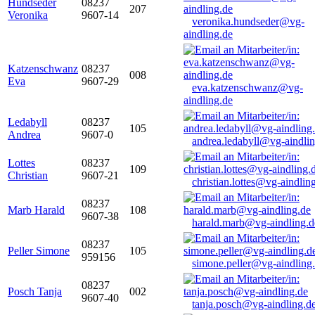
Hundseder
08237
207
Veronika
9607-14
veronika.hundseder@vg-
aindling.de
Katzenschwanz
08237
008
Eva
9607-29
eva.katzenschwanz@vg-
aindling.de
Ledabyll
08237
105
Andrea
9607-0
andrea.ledabyll@vg-aindli
Lottes
08237
109
Christian
9607-21
christian.lottes@vg-aindlin
08237
Marb Harald
108
9607-38
harald.marb@vg-aindling.d
08237
Peller Simone
105
959156
simone.peller@vg-aindling
08237
Posch Tanja
002
9607-40
tanja.posch@vg-aindling.d