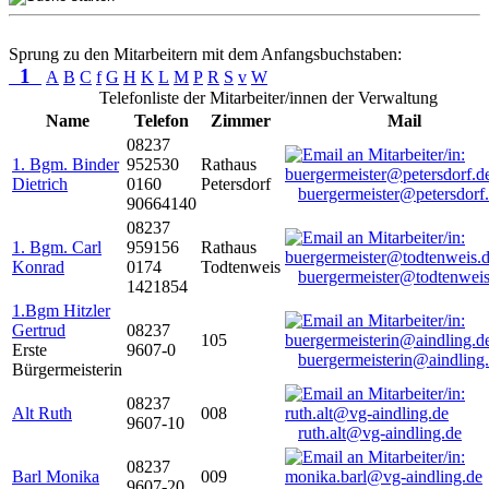
Sprung zu den Mitarbeitern mit dem Anfangsbuchstaben:
1
A
B
C
f
G
H
K
L
M
P
R
S
v
W
Telefonliste der Mitarbeiter/innen der Verwaltung
Name
Telefon
Zimmer
Mail
08237
1. Bgm. Binder
952530
Rathaus
Dietrich
0160
Petersdorf
buergermeister@petersdorf
90664140
08237
1. Bgm. Carl
959156
Rathaus
Konrad
0174
Todtenweis
buergermeister@todtenweis
1421854
1.Bgm Hitzler
Gertrud
08237
105
Erste
9607-0
buergermeisterin@aindling
Bürgermeisterin
08237
Alt Ruth
008
9607-10
ruth.alt@vg-aindling.de
08237
Barl Monika
009
9607-20