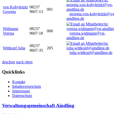
von Kobyletzki
08237
001
Georgia
9607-13
georgia.von-kobyletzki@vg
aindling.de
Widmann
08237
006
Verena
9607-18
verena.widmann@vg-
aindling.de
08237
Wittkopf Julia
205
9607-35
julia.wittkopf@aindling.de
drucken
nach oben
Quicklinks
Kontakt
Inhaltsverzeichnis
Impressum
Datenschutz
Verwaltungsgemeinschaft Aindling