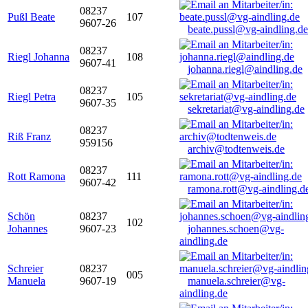
08237
Pußl Beate
107
9607-26
beate.pussl@vg-aindling.de
08237
Riegl Johanna
108
9607-41
johanna.riegl@aindling.de
08237
Riegl Petra
105
9607-35
sekretariat@vg-aindling.de
08237
Riß Franz
959156
archiv@todtenweis.de
08237
Rott Ramona
111
9607-42
ramona.rott@vg-aindling.d
Schön
08237
102
Johannes
9607-23
johannes.schoen@vg-
aindling.de
Schreier
08237
005
Manuela
9607-19
manuela.schreier@vg-
aindling.de