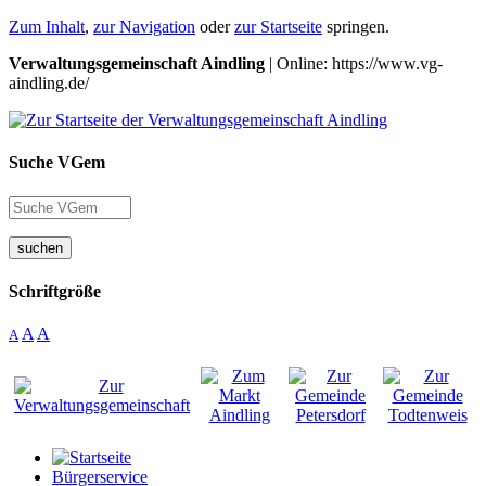
Zum Inhalt
,
zur Navigation
oder
zur Startseite
springen.
Verwaltungsgemeinschaft Aindling
| Online: https://www.vg-
aindling.de/
Suche VGem
suchen
Schriftgröße
A
A
A
Bürgerservice