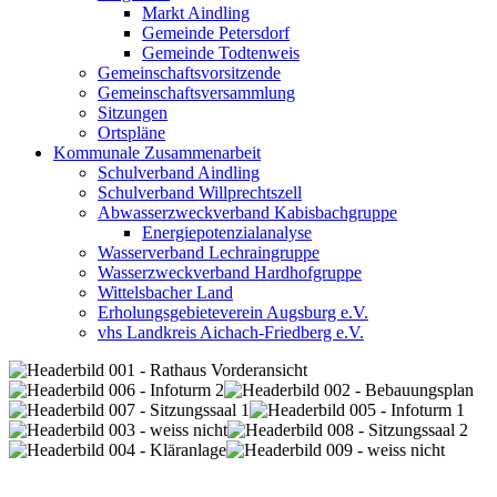
Markt Aindling
Gemeinde Petersdorf
Gemeinde Todtenweis
Gemeinschaftsvorsitzende
Gemeinschaftsversammlung
Sitzungen
Ortspläne
Kommunale Zusammenarbeit
Schulverband Aindling
Schulverband Willprechtszell
Abwasserzweckverband Kabisbachgruppe
Energiepotenzialanalyse
Wasserverband Lechraingruppe
Wasserzweckverband Hardhofgruppe
Wittelsbacher Land
Erholungsgebieteverein Augsburg e.V.
vhs Landkreis Aichach-Friedberg e.V.