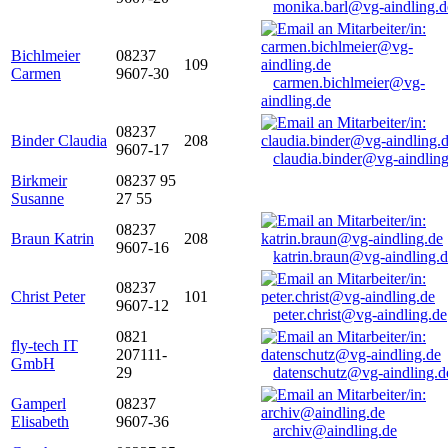
monika.barl@vg-aindling.d
Bichlmeier
08237
109
Carmen
9607-30
carmen.bichlmeier@vg-
aindling.de
08237
Binder Claudia
208
9607-17
claudia.binder@vg-aindling
Birkmeir
08237 95
Susanne
27 55
08237
Braun Katrin
208
9607-16
katrin.braun@vg-aindling.
08237
Christ Peter
101
9607-12
peter.christ@vg-aindling.de
0821
fly-tech IT
207111-
GmbH
29
datenschutz@vg-aindling.d
Gamperl
08237
Elisabeth
9607-36
archiv@aindling.de