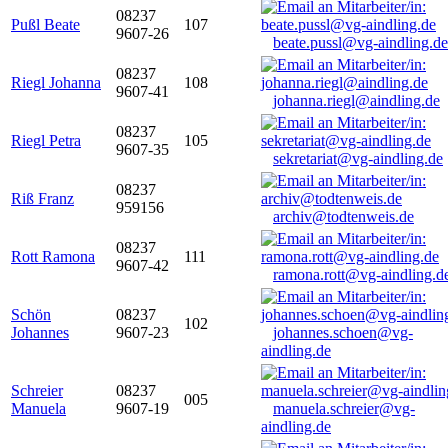
08237
Pußl Beate
107
9607-26
beate.pussl@vg-aindling.de
08237
Riegl Johanna
108
9607-41
johanna.riegl@aindling.de
08237
Riegl Petra
105
9607-35
sekretariat@vg-aindling.de
08237
Riß Franz
959156
archiv@todtenweis.de
08237
Rott Ramona
111
9607-42
ramona.rott@vg-aindling.d
Schön
08237
102
Johannes
9607-23
johannes.schoen@vg-
aindling.de
Schreier
08237
005
Manuela
9607-19
manuela.schreier@vg-
aindling.de