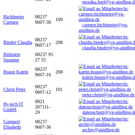
monika.barl@vg-aindling.d
Bichlmeier
08237
109
Carmen
9607-30
carmen.bichlmeier@vg-
aindling.de
08237
Binder Claudia
208
9607-17
claudia.binder@vg-aindling
Birkmeir
08237 95
Susanne
27 55
08237
Braun Katrin
208
9607-16
katrin.braun@vg-aindling.
08237
Christ Peter
101
9607-12
peter.christ@vg-aindling.de
0821
fly-tech IT
207111-
GmbH
29
datenschutz@vg-aindling.d
Gamperl
08237
Elisabeth
9607-36
archiv@aindling.de