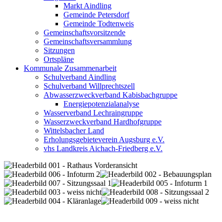
Markt Aindling
Gemeinde Petersdorf
Gemeinde Todtenweis
Gemeinschaftsvorsitzende
Gemeinschaftsversammlung
Sitzungen
Ortspläne
Kommunale Zusammenarbeit
Schulverband Aindling
Schulverband Willprechtszell
Abwasserzweckverband Kabisbachgruppe
Energiepotenzialanalyse
Wasserverband Lechraingruppe
Wasserzweckverband Hardhofgruppe
Wittelsbacher Land
Erholungsgebieteverein Augsburg e.V.
vhs Landkreis Aichach-Friedberg e.V.