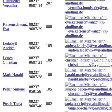
Hundseder
08237
207
Veronika
9607-14
veronika.hundseder@vg-
aindling.de
Katzenschwanz
08237
008
Eva
9607-29
eva.katzenschwanz@vg-
aindling.de
Ledabyll
08237
105
Andrea
9607-0
andrea.ledabyll@vg-aindli
Lottes
08237
109
Christian
9607-21
christian.lottes@vg-aindlin
08237
Marb Harald
108
9607-38
harald.marb@vg-aindling.d
08237
Peller Simone
105
959156
simone.peller@vg-aindling
08237
Posch Tanja
002
9607-40
tanja.posch@vg-aindling.d