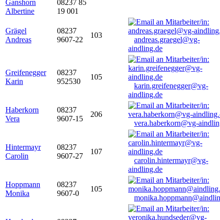
Ganshorn
08237 85
Albertine
19 001
Grägel
08237
103
Andreas
9607-22
andreas.graegel@vg-
aindling.de
Greifenegger
08237
105
Karin
952530
karin.greifenegger@vg-
aindling.de
Haberkorn
08237
206
Vera
9607-15
vera.haberkorn@vg-aindlin
Hintermayr
08237
107
Carolin
9607-27
carolin.hintermayr@vg-
aindling.de
Hoppmann
08237
105
Monika
9607-0
monika.hoppmann@aindlin