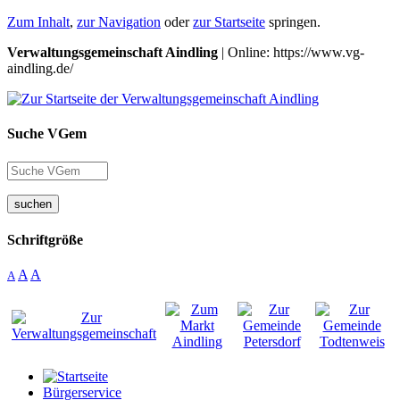
Zum Inhalt
,
zur Navigation
oder
zur Startseite
springen.
Verwaltungsgemeinschaft Aindling
| Online: https://www.vg-
aindling.de/
Suche VGem
suchen
Schriftgröße
A
A
A
Bürgerservice