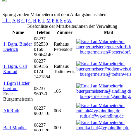
Sprung zu den Mitarbeitern mit dem Anfangsbuchstaben:
1
A
B
C
f
G
H
K
L
M
P
R
S
v
W
Telefonliste der Mitarbeiter/innen der Verwaltung
Name
Telefon
Zimmer
Mail
08237
1. Bgm. Binder
952530
Rathaus
Dietrich
0160
Petersdorf
buergermeister@petersdorf
90664140
08237
1. Bgm. Carl
959156
Rathaus
Konrad
0174
Todtenweis
buergermeister@todtenweis
1421854
1.Bgm Hitzler
Gertrud
08237
105
Erste
9607-0
buergermeisterin@aindling
Bürgermeisterin
08237
Alt Ruth
008
9607-10
ruth.alt@vg-aindling.de
08237
Barl Monika
009
9607-20