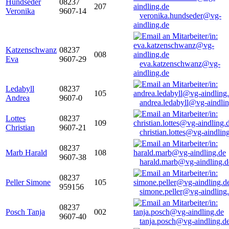
Hundseder
08237
207
Veronika
9607-14
veronika.hundseder@vg-
aindling.de
Katzenschwanz
08237
008
Eva
9607-29
eva.katzenschwanz@vg-
aindling.de
Ledabyll
08237
105
Andrea
9607-0
andrea.ledabyll@vg-aindli
Lottes
08237
109
Christian
9607-21
christian.lottes@vg-aindlin
08237
Marb Harald
108
9607-38
harald.marb@vg-aindling.d
08237
Peller Simone
105
959156
simone.peller@vg-aindling
08237
Posch Tanja
002
9607-40
tanja.posch@vg-aindling.d