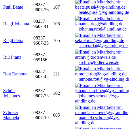
08237
Pußl Beate
107
9607-26
beate.pussl@vg-aindling.de
08237
Riegl Johanna
108
9607-41
johanna.riegl@aindling.de
08237
Riegl Petra
105
9607-35
sekretariat@vg-aindling.de
08237
Riß Franz
959156
archiv@todtenweis.de
08237
Rott Ramona
111
9607-42
ramona.rott@vg-aindling.d
Schön
08237
102
Johannes
9607-23
johannes.schoen@vg-
aindling.de
Schreier
08237
005
Manuela
9607-19
manuela.schreier@vg-
aindling.de