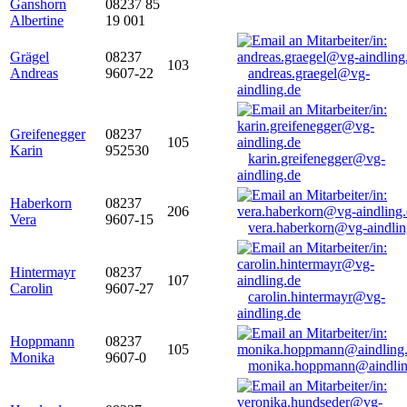
Ganshorn
08237 85
Albertine
19 001
Grägel
08237
103
Andreas
9607-22
andreas.graegel@vg-
aindling.de
Greifenegger
08237
105
Karin
952530
karin.greifenegger@vg-
aindling.de
Haberkorn
08237
206
Vera
9607-15
vera.haberkorn@vg-aindlin
Hintermayr
08237
107
Carolin
9607-27
carolin.hintermayr@vg-
aindling.de
Hoppmann
08237
105
Monika
9607-0
monika.hoppmann@aindlin