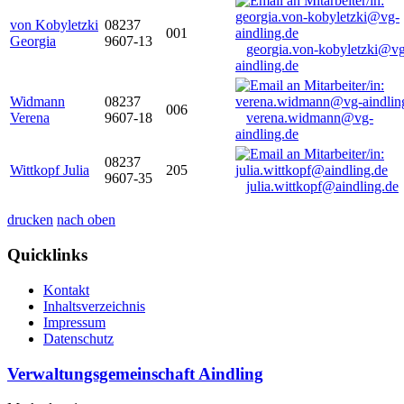
von Kobyletzki
08237
001
Georgia
9607-13
georgia.von-kobyletzki@vg
aindling.de
Widmann
08237
006
Verena
9607-18
verena.widmann@vg-
aindling.de
08237
Wittkopf Julia
205
9607-35
julia.wittkopf@aindling.de
drucken
nach oben
Quicklinks
Kontakt
Inhaltsverzeichnis
Impressum
Datenschutz
Verwaltungsgemeinschaft Aindling