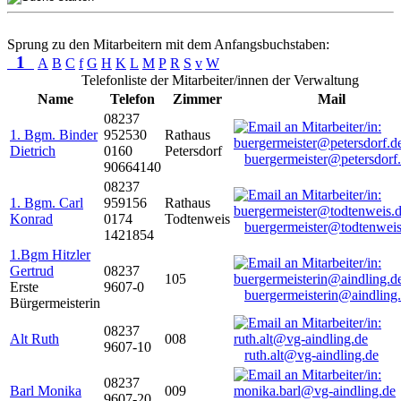
Sprung zu den Mitarbeitern mit dem Anfangsbuchstaben:
1
A
B
C
f
G
H
K
L
M
P
R
S
v
W
Telefonliste der Mitarbeiter/innen der Verwaltung
Name
Telefon
Zimmer
Mail
08237
1. Bgm. Binder
952530
Rathaus
Dietrich
0160
Petersdorf
buergermeister@petersdorf
90664140
08237
1. Bgm. Carl
959156
Rathaus
Konrad
0174
Todtenweis
buergermeister@todtenweis
1421854
1.Bgm Hitzler
Gertrud
08237
105
Erste
9607-0
buergermeisterin@aindling
Bürgermeisterin
08237
Alt Ruth
008
9607-10
ruth.alt@vg-aindling.de
08237
Barl Monika
009
9607-20