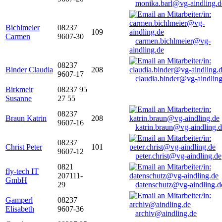
monika.barl@vg-aindling.d
Bichlmeier
08237
109
Carmen
9607-30
carmen.bichlmeier@vg-
aindling.de
08237
Binder Claudia
208
9607-17
claudia.binder@vg-aindling
Birkmeir
08237 95
Susanne
27 55
08237
Braun Katrin
208
9607-16
katrin.braun@vg-aindling.
08237
Christ Peter
101
9607-12
peter.christ@vg-aindling.de
0821
fly-tech IT
207111-
GmbH
29
datenschutz@vg-aindling.d
Gamperl
08237
Elisabeth
9607-36
archiv@aindling.de