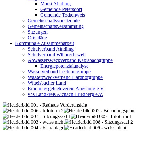
Markt Aindling
Gemeinde Petersdorf
Gemeinde Todtenweis
Gemeinschaftsvorsitzende
Gemeinschaftsversammlung
Sitzungen
Ortspläne
Kommunale Zusammenarbeit
Schulverband Aindling
Schulverband Willprechtszell
Abwasserzweckverband Kabisbachgruppe
Energiepotenzialanalyse
Wasserverband Lechraingruppe
Wasserzweckverband Hardhofgruppe
Wittelsbacher Land
Erholungsgebieteverein Augsburg e.V.
vhs Landkreis Aichach-Friedberg e.V.