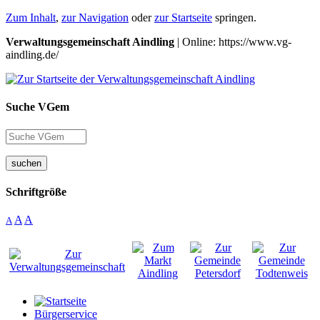
Zum Inhalt
,
zur Navigation
oder
zur Startseite
springen.
Verwaltungsgemeinschaft Aindling
| Online: https://www.vg-
aindling.de/
Suche VGem
suchen
Schriftgröße
A
A
A
Bürgerservice