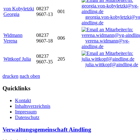
von Kobyletzki
08237
001
Georgia
9607-13
georgia.von-kobyletzki@vg
aindling.de
Widmann
08237
006
Verena
9607-18
verena.widmann@vg-
aindling.de
08237
Wittkopf Julia
205
9607-35
julia.wittkopf@aindling.de
drucken
nach oben
Quicklinks
Kontakt
Inhaltsverzeichnis
Impressum
Datenschutz
Verwaltungsgemeinschaft Aindling