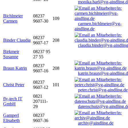
monika.barl@vg-aindling.d
Bichlmeier
08237
109
Carmen
9607-30
carmen.bichlmeier@vg-
aindling.de
08237
Binder Claudia
208
9607-17
claudia.binder@vg-aindling
Birkmeir
08237 95
Susanne
27 55
08237
Braun Katrin
208
9607-16
katrin.braun@vg-aindling.
08237
Christ Peter
101
9607-12
peter.christ@vg-aindling.de
0821
fly-tech IT
207111-
GmbH
29
datenschutz@vg-aindling.d
Gamperl
08237
Elisabeth
9607-36
archiv@aindling.de