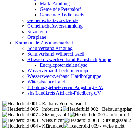
Markt Aindling
Gemeinde Petersdorf
Gemeinde Todtenweis
Gemeinschaftsvorsitzende
Gemeinschaftsversammlung
Sitzungen
Ortspläne
Kommunale Zusammenarbeit
Schulverband Aindling
Schulverband Willprechtszell
Abwasserzweckverband Kabisbachgruppe
Energiepotenzialanalyse
Wasserverband Lechraingruppe
Wasserzweckverband Hardhofgruppe
Wittelsbacher Land
Erholungsgebieteverein Augsburg e.V.
vhs Landkreis Aichach-Friedberg e.V.