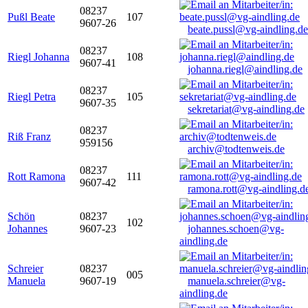
08237
Pußl Beate
107
9607-26
beate.pussl@vg-aindling.de
08237
Riegl Johanna
108
9607-41
johanna.riegl@aindling.de
08237
Riegl Petra
105
9607-35
sekretariat@vg-aindling.de
08237
Riß Franz
959156
archiv@todtenweis.de
08237
Rott Ramona
111
9607-42
ramona.rott@vg-aindling.d
Schön
08237
102
Johannes
9607-23
johannes.schoen@vg-
aindling.de
Schreier
08237
005
Manuela
9607-19
manuela.schreier@vg-
aindling.de