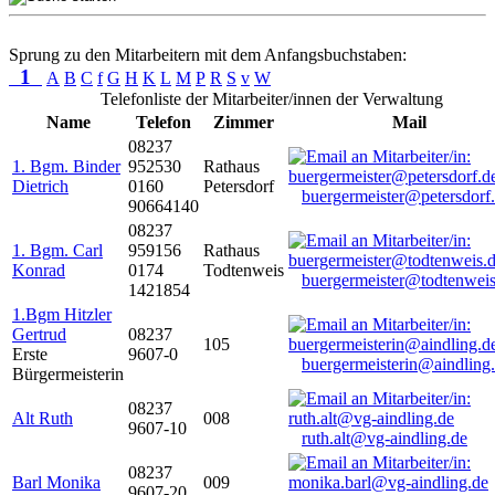
Sprung zu den Mitarbeitern mit dem Anfangsbuchstaben:
1
A
B
C
f
G
H
K
L
M
P
R
S
v
W
Telefonliste der Mitarbeiter/innen der Verwaltung
Name
Telefon
Zimmer
Mail
08237
1. Bgm. Binder
952530
Rathaus
Dietrich
0160
Petersdorf
buergermeister@petersdorf
90664140
08237
1. Bgm. Carl
959156
Rathaus
Konrad
0174
Todtenweis
buergermeister@todtenweis
1421854
1.Bgm Hitzler
Gertrud
08237
105
Erste
9607-0
buergermeisterin@aindling
Bürgermeisterin
08237
Alt Ruth
008
9607-10
ruth.alt@vg-aindling.de
08237
Barl Monika
009
9607-20