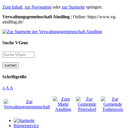
Zum Inhalt
,
zur Navigation
oder
zur Startseite
springen.
Verwaltungsgemeinschaft Aindling
| Online: https://www.vg-
aindling.de/
Suche VGem
suchen
Schriftgröße
A
A
A
Bürgerservice