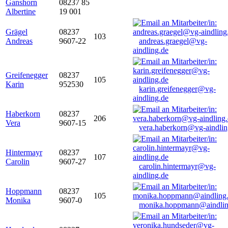
Ganshorn
08237 85
Albertine
19 001
Grägel
08237
103
Andreas
9607-22
andreas.graegel@vg-
aindling.de
Greifenegger
08237
105
Karin
952530
karin.greifenegger@vg-
aindling.de
Haberkorn
08237
206
Vera
9607-15
vera.haberkorn@vg-aindlin
Hintermayr
08237
107
Carolin
9607-27
carolin.hintermayr@vg-
aindling.de
Hoppmann
08237
105
Monika
9607-0
monika.hoppmann@aindlin