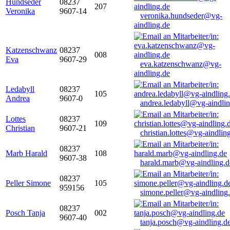
Hundseder
08237
207
Veronika
9607-14
veronika.hundseder@vg-
aindling.de
Katzenschwanz
08237
008
Eva
9607-29
eva.katzenschwanz@vg-
aindling.de
Ledabyll
08237
105
Andrea
9607-0
andrea.ledabyll@vg-aindli
Lottes
08237
109
Christian
9607-21
christian.lottes@vg-aindlin
08237
Marb Harald
108
9607-38
harald.marb@vg-aindling.d
08237
Peller Simone
105
959156
simone.peller@vg-aindling
08237
Posch Tanja
002
9607-40
tanja.posch@vg-aindling.d