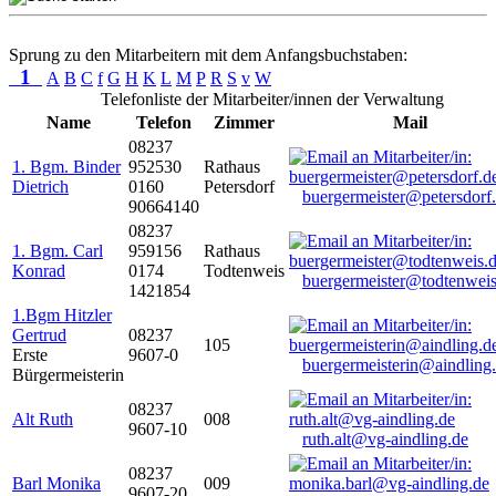
Sprung zu den Mitarbeitern mit dem Anfangsbuchstaben:
1
A
B
C
f
G
H
K
L
M
P
R
S
v
W
Telefonliste der Mitarbeiter/innen der Verwaltung
Name
Telefon
Zimmer
Mail
08237
1. Bgm. Binder
952530
Rathaus
Dietrich
0160
Petersdorf
buergermeister@petersdorf
90664140
08237
1. Bgm. Carl
959156
Rathaus
Konrad
0174
Todtenweis
buergermeister@todtenweis
1421854
1.Bgm Hitzler
Gertrud
08237
105
Erste
9607-0
buergermeisterin@aindling
Bürgermeisterin
08237
Alt Ruth
008
9607-10
ruth.alt@vg-aindling.de
08237
Barl Monika
009
9607-20