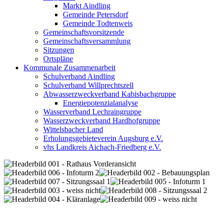
Markt Aindling
Gemeinde Petersdorf
Gemeinde Todtenweis
Gemeinschaftsvorsitzende
Gemeinschaftsversammlung
Sitzungen
Ortspläne
Kommunale Zusammenarbeit
Schulverband Aindling
Schulverband Willprechtszell
Abwasserzweckverband Kabisbachgruppe
Energiepotenzialanalyse
Wasserverband Lechraingruppe
Wasserzweckverband Hardhofgruppe
Wittelsbacher Land
Erholungsgebieteverein Augsburg e.V.
vhs Landkreis Aichach-Friedberg e.V.