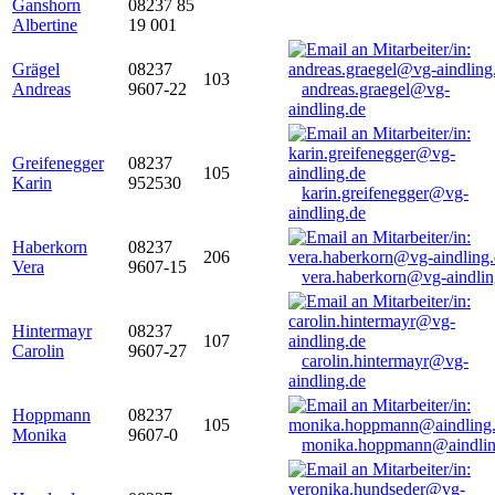
Ganshorn
08237 85
Albertine
19 001
Grägel
08237
103
Andreas
9607-22
andreas.graegel@vg-
aindling.de
Greifenegger
08237
105
Karin
952530
karin.greifenegger@vg-
aindling.de
Haberkorn
08237
206
Vera
9607-15
vera.haberkorn@vg-aindlin
Hintermayr
08237
107
Carolin
9607-27
carolin.hintermayr@vg-
aindling.de
Hoppmann
08237
105
Monika
9607-0
monika.hoppmann@aindlin