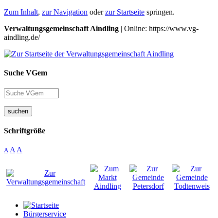
Zum Inhalt
,
zur Navigation
oder
zur Startseite
springen.
Verwaltungsgemeinschaft Aindling
| Online: https://www.vg-
aindling.de/
Suche VGem
suchen
Schriftgröße
A
A
A
Bürgerservice