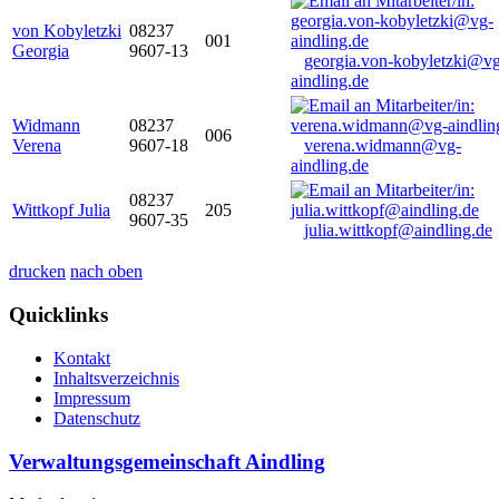
von Kobyletzki
08237
001
Georgia
9607-13
georgia.von-kobyletzki@vg
aindling.de
Widmann
08237
006
Verena
9607-18
verena.widmann@vg-
aindling.de
08237
Wittkopf Julia
205
9607-35
julia.wittkopf@aindling.de
drucken
nach oben
Quicklinks
Kontakt
Inhaltsverzeichnis
Impressum
Datenschutz
Verwaltungsgemeinschaft Aindling