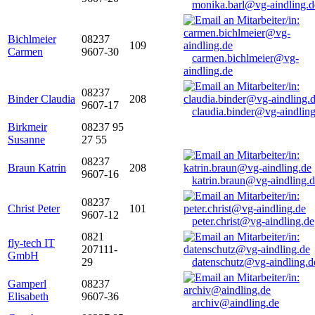
monika.barl@vg-aindling.d
Bichlmeier
08237
109
Carmen
9607-30
carmen.bichlmeier@vg-
aindling.de
08237
Binder Claudia
208
9607-17
claudia.binder@vg-aindling
Birkmeir
08237 95
Susanne
27 55
08237
Braun Katrin
208
9607-16
katrin.braun@vg-aindling.
08237
Christ Peter
101
9607-12
peter.christ@vg-aindling.de
0821
fly-tech IT
207111-
GmbH
29
datenschutz@vg-aindling.d
Gamperl
08237
Elisabeth
9607-36
archiv@aindling.de