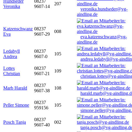
Hundseder
08237
207
Veronika
9607-14
veronika.hundseder@vg-
aindling.de
Katzenschwanz
08237
008
Eva
9607-29
eva.katzenschwanz@vg-
aindling.de
Ledabyll
08237
105
Andrea
9607-0
andrea.ledabyll@vg-aindli
Lottes
08237
109
Christian
9607-21
christian.lottes@vg-aindlin
08237
Marb Harald
108
9607-38
harald.marb@vg-aindling.d
08237
Peller Simone
105
959156
simone.peller@vg-aindling
08237
Posch Tanja
002
9607-40
tanja.posch@vg-aindling.d