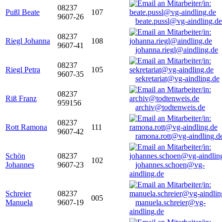
08237
Pußl Beate
107
9607-26
beate.pussl@vg-aindling.de
08237
Riegl Johanna
108
9607-41
johanna.riegl@aindling.de
08237
Riegl Petra
105
9607-35
sekretariat@vg-aindling.de
08237
Riß Franz
959156
archiv@todtenweis.de
08237
Rott Ramona
111
9607-42
ramona.rott@vg-aindling.d
Schön
08237
102
Johannes
9607-23
johannes.schoen@vg-
aindling.de
Schreier
08237
005
Manuela
9607-19
manuela.schreier@vg-
aindling.de