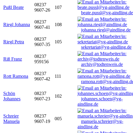
08237
Pußl Beate
107
9607-26
beate.pussl@vg-aindling.de
08237
Riegl Johanna
108
9607-41
johanna.riegl@aindling.de
08237
Riegl Petra
105
9607-35
sekretariat@vg-aindling.de
08237
Riß Franz
959156
archiv@todtenweis.de
08237
Rott Ramona
111
9607-42
ramona.rott@vg-aindling.d
Schön
08237
102
Johannes
9607-23
johannes.schoen@vg-
aindling.de
Schreier
08237
005
Manuela
9607-19
manuela.schreier@vg-
aindling.de