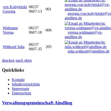
von Kobyletzki
08237
001
Georgia
9607-13
georgia.von-kobyletzki@vg
aindling.de
Widmann
08237
006
Verena
9607-18
verena.widmann@vg-
aindling.de
08237
Wittkopf Julia
205
9607-35
julia.wittkopf@aindling.de
drucken
nach oben
Quicklinks
Kontakt
Inhaltsverzeichnis
Impressum
Datenschutz
Verwaltungsgemeinschaft Aindling