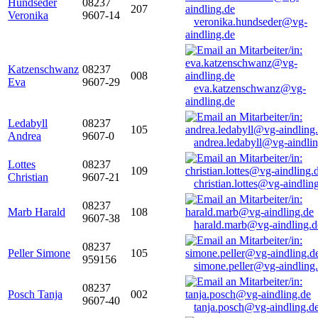
Hundseder
08237
207
Veronika
9607-14
veronika.hundseder@vg-
aindling.de
Katzenschwanz
08237
008
Eva
9607-29
eva.katzenschwanz@vg-
aindling.de
Ledabyll
08237
105
Andrea
9607-0
andrea.ledabyll@vg-aindli
Lottes
08237
109
Christian
9607-21
christian.lottes@vg-aindlin
08237
Marb Harald
108
9607-38
harald.marb@vg-aindling.d
08237
Peller Simone
105
959156
simone.peller@vg-aindling
08237
Posch Tanja
002
9607-40
tanja.posch@vg-aindling.d