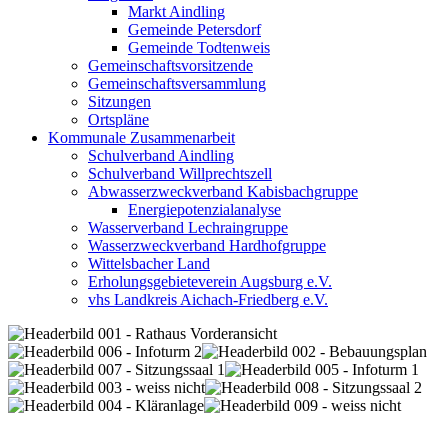
Markt Aindling
Gemeinde Petersdorf
Gemeinde Todtenweis
Gemeinschaftsvorsitzende
Gemeinschaftsversammlung
Sitzungen
Ortspläne
Kommunale Zusammenarbeit
Schulverband Aindling
Schulverband Willprechtszell
Abwasserzweckverband Kabisbachgruppe
Energiepotenzialanalyse
Wasserverband Lechraingruppe
Wasserzweckverband Hardhofgruppe
Wittelsbacher Land
Erholungsgebieteverein Augsburg e.V.
vhs Landkreis Aichach-Friedberg e.V.