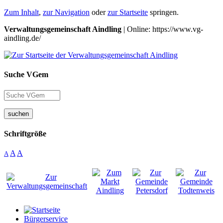
Zum Inhalt
,
zur Navigation
oder
zur Startseite
springen.
Verwaltungsgemeinschaft Aindling
| Online: https://www.vg-
aindling.de/
Suche VGem
suchen
Schriftgröße
A
A
A
Bürgerservice