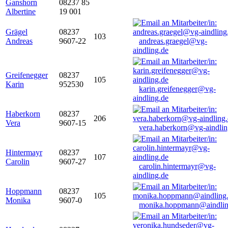
Ganshorn
08237 85
Albertine
19 001
Grägel
08237
103
Andreas
9607-22
andreas.graegel@vg-
aindling.de
Greifenegger
08237
105
Karin
952530
karin.greifenegger@vg-
aindling.de
Haberkorn
08237
206
Vera
9607-15
vera.haberkorn@vg-aindlin
Hintermayr
08237
107
Carolin
9607-27
carolin.hintermayr@vg-
aindling.de
Hoppmann
08237
105
Monika
9607-0
monika.hoppmann@aindlin