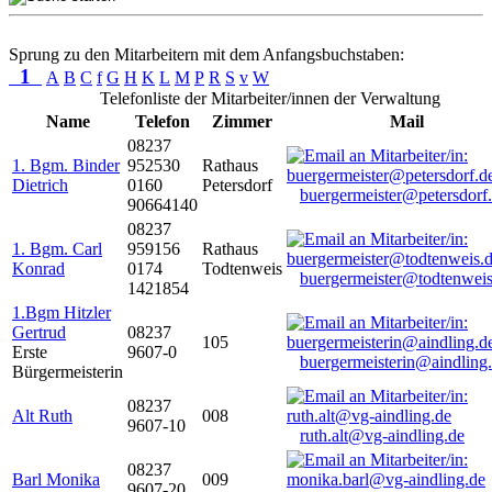
Sprung zu den Mitarbeitern mit dem Anfangsbuchstaben:
1
A
B
C
f
G
H
K
L
M
P
R
S
v
W
Telefonliste der Mitarbeiter/innen der Verwaltung
Name
Telefon
Zimmer
Mail
08237
1. Bgm. Binder
952530
Rathaus
Dietrich
0160
Petersdorf
buergermeister@petersdorf
90664140
08237
1. Bgm. Carl
959156
Rathaus
Konrad
0174
Todtenweis
buergermeister@todtenweis
1421854
1.Bgm Hitzler
Gertrud
08237
105
Erste
9607-0
buergermeisterin@aindling
Bürgermeisterin
08237
Alt Ruth
008
9607-10
ruth.alt@vg-aindling.de
08237
Barl Monika
009
9607-20