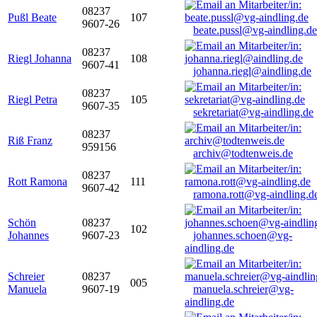
08237
Pußl Beate
107
9607-26
beate.pussl@vg-aindling.de
08237
Riegl Johanna
108
9607-41
johanna.riegl@aindling.de
08237
Riegl Petra
105
9607-35
sekretariat@vg-aindling.de
08237
Riß Franz
959156
archiv@todtenweis.de
08237
Rott Ramona
111
9607-42
ramona.rott@vg-aindling.d
Schön
08237
102
Johannes
9607-23
johannes.schoen@vg-
aindling.de
Schreier
08237
005
Manuela
9607-19
manuela.schreier@vg-
aindling.de