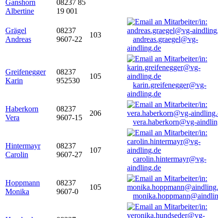
Ganshorn
08237 85
Albertine
19 001
Grägel
08237
103
Andreas
9607-22
andreas.graegel@vg-
aindling.de
Greifenegger
08237
105
Karin
952530
karin.greifenegger@vg-
aindling.de
Haberkorn
08237
206
Vera
9607-15
vera.haberkorn@vg-aindlin
Hintermayr
08237
107
Carolin
9607-27
carolin.hintermayr@vg-
aindling.de
Hoppmann
08237
105
Monika
9607-0
monika.hoppmann@aindlin