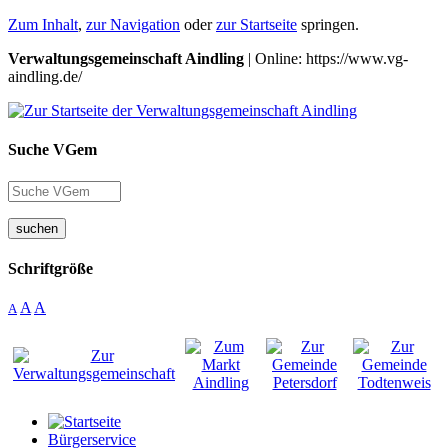
Zum Inhalt
,
zur Navigation
oder
zur Startseite
springen.
Verwaltungsgemeinschaft Aindling
| Online: https://www.vg-
aindling.de/
Suche VGem
suchen
Schriftgröße
A
A
A
Bürgerservice