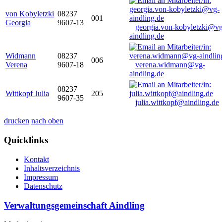
von Kobyletzki
08237
001
Georgia
9607-13
georgia.von-kobyletzki@vg
aindling.de
Widmann
08237
006
Verena
9607-18
verena.widmann@vg-
aindling.de
08237
Wittkopf Julia
205
9607-35
julia.wittkopf@aindling.de
drucken
nach oben
Quicklinks
Kontakt
Inhaltsverzeichnis
Impressum
Datenschutz
Verwaltungsgemeinschaft Aindling