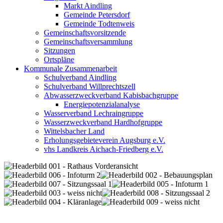
Markt Aindling
Gemeinde Petersdorf
Gemeinde Todtenweis
Gemeinschaftsvorsitzende
Gemeinschaftsversammlung
Sitzungen
Ortspläne
Kommunale Zusammenarbeit
Schulverband Aindling
Schulverband Willprechtszell
Abwasserzweckverband Kabisbachgruppe
Energiepotenzialanalyse
Wasserverband Lechraingruppe
Wasserzweckverband Hardhofgruppe
Wittelsbacher Land
Erholungsgebieteverein Augsburg e.V.
vhs Landkreis Aichach-Friedberg e.V.