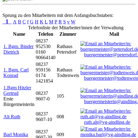
Sprung zu den Mitarbeitern mit dem Anfangsbuchstaben:
1
A
B
C
f
G
H
K
L
M
P
R
S
v
W
Telefonliste der Mitarbeiter/innen der Verwaltung
Name
Telefon
Zimmer
Mail
08237
1. Bgm. Binder
952530
Rathaus
Dietrich
0160
Petersdorf
buergermeister@petersdorf
90664140
08237
1. Bgm. Carl
959156
Rathaus
Konrad
0174
Todtenweis
buergermeister@todtenweis
1421854
1.Bgm Hitzler
Gertrud
08237
105
Erste
9607-0
buergermeisterin@aindling
Bürgermeisterin
08237
Alt Ruth
008
9607-10
ruth.alt@vg-aindling.de
08237
Barl Monika
009
9607-20