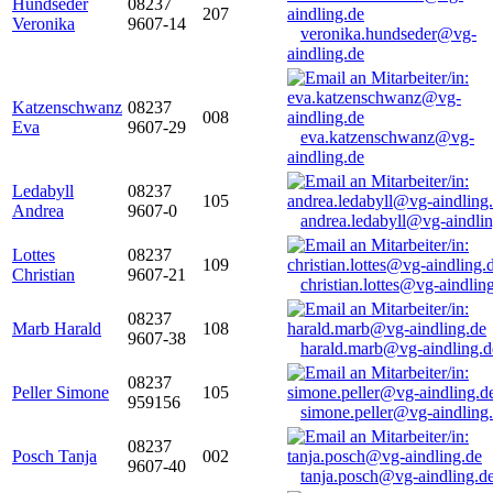
Hundseder
08237
207
Veronika
9607-14
veronika.hundseder@vg-
aindling.de
Katzenschwanz
08237
008
Eva
9607-29
eva.katzenschwanz@vg-
aindling.de
Ledabyll
08237
105
Andrea
9607-0
andrea.ledabyll@vg-aindli
Lottes
08237
109
Christian
9607-21
christian.lottes@vg-aindlin
08237
Marb Harald
108
9607-38
harald.marb@vg-aindling.d
08237
Peller Simone
105
959156
simone.peller@vg-aindling
08237
Posch Tanja
002
9607-40
tanja.posch@vg-aindling.d