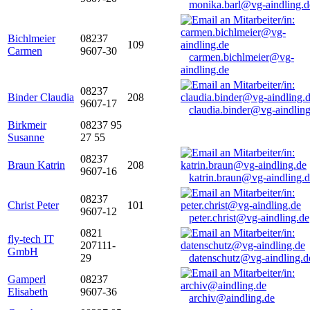
monika.barl@vg-aindling.d
Bichlmeier
08237
109
Carmen
9607-30
carmen.bichlmeier@vg-
aindling.de
08237
Binder Claudia
208
9607-17
claudia.binder@vg-aindling
Birkmeir
08237 95
Susanne
27 55
08237
Braun Katrin
208
9607-16
katrin.braun@vg-aindling.
08237
Christ Peter
101
9607-12
peter.christ@vg-aindling.de
0821
fly-tech IT
207111-
GmbH
29
datenschutz@vg-aindling.d
Gamperl
08237
Elisabeth
9607-36
archiv@aindling.de