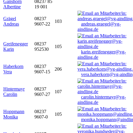
Ganshorn
08237 85
Albertine
19 001
Grägel
08237
103
Andreas
9607-22
andreas.graegel@vg-
aindling.de
Greifenegger
08237
105
Karin
952530
karin.greifenegger@vg-
aindling.de
Haberkorn
08237
206
Vera
9607-15
vera.haberkorn@vg-aindlin
Hintermayr
08237
107
Carolin
9607-27
carolin.hintermayr@vg-
aindling.de
Hoppmann
08237
105
Monika
9607-0
monika.hoppmann@aindlin