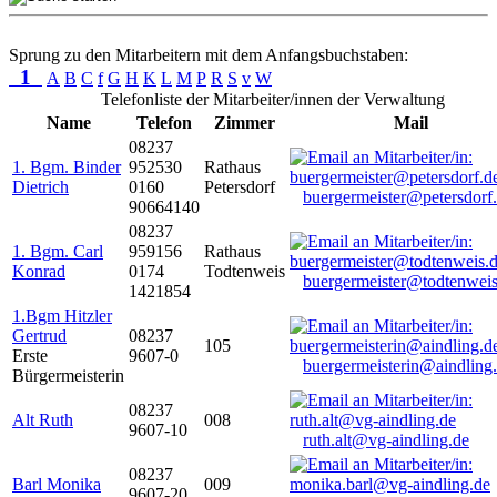
Sprung zu den Mitarbeitern mit dem Anfangsbuchstaben:
1
A
B
C
f
G
H
K
L
M
P
R
S
v
W
Telefonliste der Mitarbeiter/innen der Verwaltung
Name
Telefon
Zimmer
Mail
08237
1. Bgm. Binder
952530
Rathaus
Dietrich
0160
Petersdorf
buergermeister@petersdorf
90664140
08237
1. Bgm. Carl
959156
Rathaus
Konrad
0174
Todtenweis
buergermeister@todtenweis
1421854
1.Bgm Hitzler
Gertrud
08237
105
Erste
9607-0
buergermeisterin@aindling
Bürgermeisterin
08237
Alt Ruth
008
9607-10
ruth.alt@vg-aindling.de
08237
Barl Monika
009
9607-20