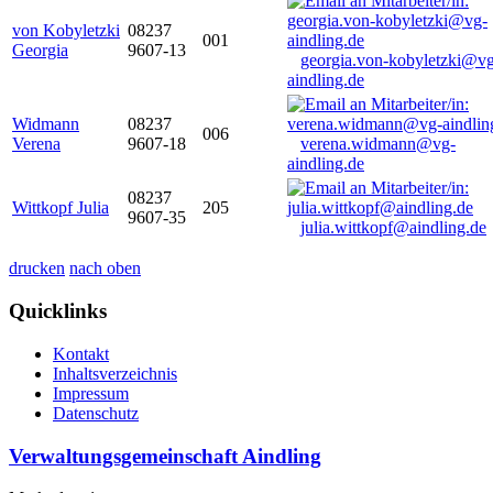
von Kobyletzki
08237
001
Georgia
9607-13
georgia.von-kobyletzki@vg
aindling.de
Widmann
08237
006
Verena
9607-18
verena.widmann@vg-
aindling.de
08237
Wittkopf Julia
205
9607-35
julia.wittkopf@aindling.de
drucken
nach oben
Quicklinks
Kontakt
Inhaltsverzeichnis
Impressum
Datenschutz
Verwaltungsgemeinschaft Aindling