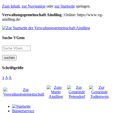
Zum Inhalt
,
zur Navigation
oder
zur Startseite
springen.
Verwaltungsgemeinschaft Aindling
| Online: https://www.vg-
aindling.de/
Suche VGem
suchen
Schriftgröße
A
A
A
Bürgerservice