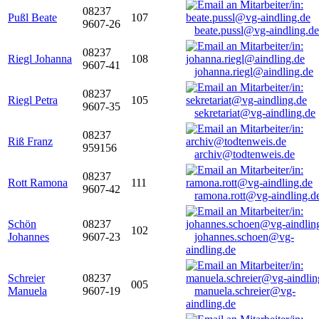
08237
Pußl Beate
107
9607-26
beate.pussl@vg-aindling.de
08237
Riegl Johanna
108
9607-41
johanna.riegl@aindling.de
08237
Riegl Petra
105
9607-35
sekretariat@vg-aindling.de
08237
Riß Franz
959156
archiv@todtenweis.de
08237
Rott Ramona
111
9607-42
ramona.rott@vg-aindling.d
Schön
08237
102
Johannes
9607-23
johannes.schoen@vg-
aindling.de
Schreier
08237
005
Manuela
9607-19
manuela.schreier@vg-
aindling.de