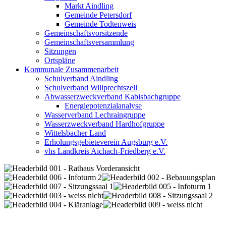
Markt Aindling
Gemeinde Petersdorf
Gemeinde Todtenweis
Gemeinschaftsvorsitzende
Gemeinschaftsversammlung
Sitzungen
Ortspläne
Kommunale Zusammenarbeit
Schulverband Aindling
Schulverband Willprechtszell
Abwasserzweckverband Kabisbachgruppe
Energiepotenzialanalyse
Wasserverband Lechraingruppe
Wasserzweckverband Hardhofgruppe
Wittelsbacher Land
Erholungsgebieteverein Augsburg e.V.
vhs Landkreis Aichach-Friedberg e.V.