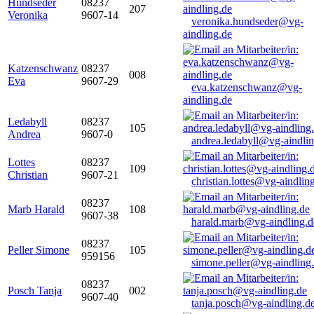
Hundseder
08237
207
Veronika
9607-14
veronika.hundseder@vg-
aindling.de
Katzenschwanz
08237
008
Eva
9607-29
eva.katzenschwanz@vg-
aindling.de
Ledabyll
08237
105
Andrea
9607-0
andrea.ledabyll@vg-aindli
Lottes
08237
109
Christian
9607-21
christian.lottes@vg-aindlin
08237
Marb Harald
108
9607-38
harald.marb@vg-aindling.d
08237
Peller Simone
105
959156
simone.peller@vg-aindling
08237
Posch Tanja
002
9607-40
tanja.posch@vg-aindling.d