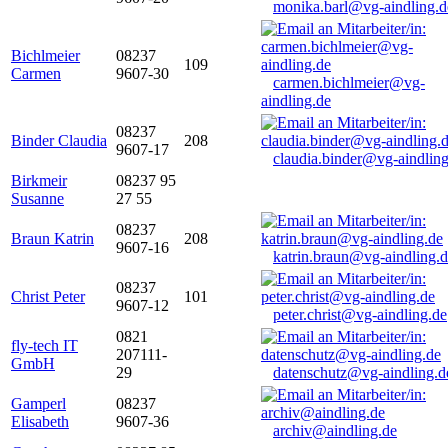
monika.barl@vg-aindling.d
Bichlmeier
08237
109
Carmen
9607-30
carmen.bichlmeier@vg-
aindling.de
08237
Binder Claudia
208
9607-17
claudia.binder@vg-aindling
Birkmeir
08237 95
Susanne
27 55
08237
Braun Katrin
208
9607-16
katrin.braun@vg-aindling.
08237
Christ Peter
101
9607-12
peter.christ@vg-aindling.de
0821
fly-tech IT
207111-
GmbH
29
datenschutz@vg-aindling.d
Gamperl
08237
Elisabeth
9607-36
archiv@aindling.de