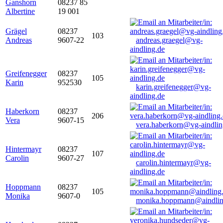
Ganshorn
08237 85
Albertine
19 001
Grägel
08237
103
Andreas
9607-22
andreas.graegel@vg-
aindling.de
Greifenegger
08237
105
Karin
952530
karin.greifenegger@vg-
aindling.de
Haberkorn
08237
206
Vera
9607-15
vera.haberkorn@vg-aindlin
Hintermayr
08237
107
Carolin
9607-27
carolin.hintermayr@vg-
aindling.de
Hoppmann
08237
105
Monika
9607-0
monika.hoppmann@aindlin