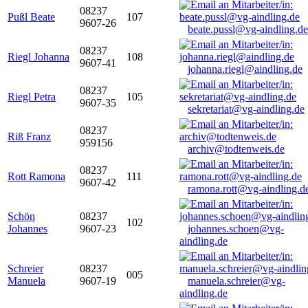
08237
Pußl Beate
107
9607-26
beate.pussl@vg-aindling.de
08237
Riegl Johanna
108
9607-41
johanna.riegl@aindling.de
08237
Riegl Petra
105
9607-35
sekretariat@vg-aindling.de
08237
Riß Franz
959156
archiv@todtenweis.de
08237
Rott Ramona
111
9607-42
ramona.rott@vg-aindling.d
Schön
08237
102
Johannes
9607-23
johannes.schoen@vg-
aindling.de
Schreier
08237
005
Manuela
9607-19
manuela.schreier@vg-
aindling.de