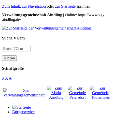
Zum Inhalt
,
zur Navigation
oder
zur Startseite
springen.
Verwaltungsgemeinschaft Aindling
| Online: https://www.vg-
aindling.de/
Suche VGem
suchen
Schriftgröße
A
A
A
Bürgerservice