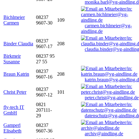
monika.barl@vg-aindling.d
Bichlmeier
08237
109
Carmen
9607-30
carmen.bichlmeier@vg-
aindling.de
08237
Binder Claudia
208
9607-17
claudia.binder@vg-aindling
Birkmeir
08237 95
Susanne
27 55
08237
Braun Katrin
208
9607-16
katrin.braun@vg-aindling.
08237
Christ Peter
101
9607-12
peter.christ@vg-aindling.de
0821
fly-tech IT
207111-
GmbH
29
datenschutz@vg-aindling.d
Gamperl
08237
Elisabeth
9607-36
archiv@aindling.de