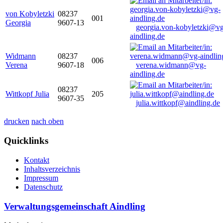
von Kobyletzki
08237
001
Georgia
9607-13
georgia.von-kobyletzki@vg
aindling.de
Widmann
08237
006
Verena
9607-18
verena.widmann@vg-
aindling.de
08237
Wittkopf Julia
205
9607-35
julia.wittkopf@aindling.de
drucken
nach oben
Quicklinks
Kontakt
Inhaltsverzeichnis
Impressum
Datenschutz
Verwaltungsgemeinschaft Aindling