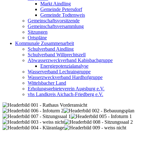
Markt Aindling
Gemeinde Petersdorf
Gemeinde Todtenweis
Gemeinschaftsvorsitzende
Gemeinschaftsversammlung
Sitzungen
Ortspläne
Kommunale Zusammenarbeit
Schulverband Aindling
Schulverband Willprechtszell
Abwasserzweckverband Kabisbachgruppe
Energiepotenzialanalyse
Wasserverband Lechraingruppe
Wasserzweckverband Hardhofgruppe
Wittelsbacher Land
Erholungsgebieteverein Augsburg e.V.
vhs Landkreis Aichach-Friedberg e.V.