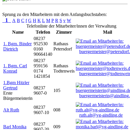
Sprung zu den Mitarbeitern mit dem Anfangsbuchstaben:
1
A
B
C
f
G
H
K
L
M
P
R
S
v
W
Telefonliste der Mitarbeiter/innen der Verwaltung
Name
Telefon
Zimmer
Mail
08237
1. Bgm. Binder
952530
Rathaus
Dietrich
0160
Petersdorf
buergermeister@petersdorf
90664140
08237
1. Bgm. Carl
959156
Rathaus
Konrad
0174
Todtenweis
buergermeister@todtenweis
1421854
1.Bgm Hitzler
Gertrud
08237
105
Erste
9607-0
buergermeisterin@aindling
Bürgermeisterin
08237
Alt Ruth
008
9607-10
ruth.alt@vg-aindling.de
08237
Barl Monika
009
9607-20