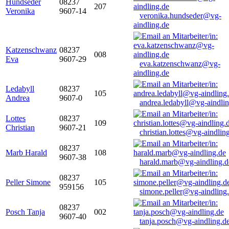
Hundseder
08237
207
Veronika
9607-14
veronika.hundseder@vg-
aindling.de
Katzenschwanz
08237
008
Eva
9607-29
eva.katzenschwanz@vg-
aindling.de
Ledabyll
08237
105
Andrea
9607-0
andrea.ledabyll@vg-aindli
Lottes
08237
109
Christian
9607-21
christian.lottes@vg-aindlin
08237
Marb Harald
108
9607-38
harald.marb@vg-aindling.d
08237
Peller Simone
105
959156
simone.peller@vg-aindling
08237
Posch Tanja
002
9607-40
tanja.posch@vg-aindling.d