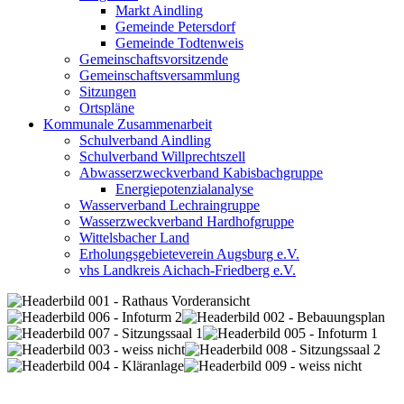
Markt Aindling
Gemeinde Petersdorf
Gemeinde Todtenweis
Gemeinschaftsvorsitzende
Gemeinschaftsversammlung
Sitzungen
Ortspläne
Kommunale Zusammenarbeit
Schulverband Aindling
Schulverband Willprechtszell
Abwasserzweckverband Kabisbachgruppe
Energiepotenzialanalyse
Wasserverband Lechraingruppe
Wasserzweckverband Hardhofgruppe
Wittelsbacher Land
Erholungsgebieteverein Augsburg e.V.
vhs Landkreis Aichach-Friedberg e.V.