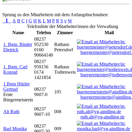
Sprung zu den Mitarbeitern mit dem Anfangsbuchstaben:
1
A
B
C
f
G
H
K
L
M
P
R
S
v
W
Telefonliste der Mitarbeiter/innen der Verwaltung
Name
Telefon
Zimmer
Mail
08237
1. Bgm. Binder
952530
Rathaus
Dietrich
0160
Petersdorf
buergermeister@petersdorf
90664140
08237
1. Bgm. Carl
959156
Rathaus
Konrad
0174
Todtenweis
buergermeister@todtenweis
1421854
1.Bgm Hitzler
Gertrud
08237
105
Erste
9607-0
buergermeisterin@aindling
Bürgermeisterin
08237
Alt Ruth
008
9607-10
ruth.alt@vg-aindling.de
08237
Barl Monika
009
9607-20