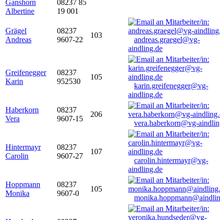
Ganshorn
08237 85
Albertine
19 001
Grägel
08237
103
Andreas
9607-22
andreas.graegel@vg-
aindling.de
Greifenegger
08237
105
Karin
952530
karin.greifenegger@vg-
aindling.de
Haberkorn
08237
206
Vera
9607-15
vera.haberkorn@vg-aindlin
Hintermayr
08237
107
Carolin
9607-27
carolin.hintermayr@vg-
aindling.de
Hoppmann
08237
105
Monika
9607-0
monika.hoppmann@aindlin