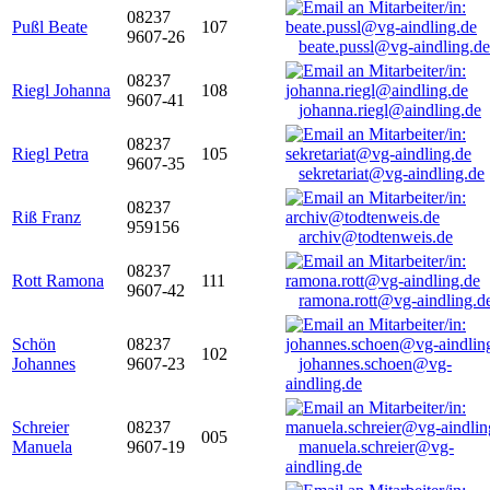
08237
Pußl Beate
107
9607-26
beate.pussl@vg-aindling.de
08237
Riegl Johanna
108
9607-41
johanna.riegl@aindling.de
08237
Riegl Petra
105
9607-35
sekretariat@vg-aindling.de
08237
Riß Franz
959156
archiv@todtenweis.de
08237
Rott Ramona
111
9607-42
ramona.rott@vg-aindling.d
Schön
08237
102
Johannes
9607-23
johannes.schoen@vg-
aindling.de
Schreier
08237
005
Manuela
9607-19
manuela.schreier@vg-
aindling.de