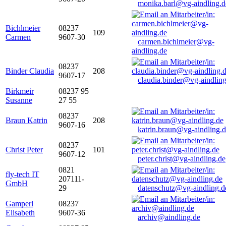
monika.barl@vg-aindling.d
Bichlmeier
08237
109
Carmen
9607-30
carmen.bichlmeier@vg-
aindling.de
08237
Binder Claudia
208
9607-17
claudia.binder@vg-aindling
Birkmeir
08237 95
Susanne
27 55
08237
Braun Katrin
208
9607-16
katrin.braun@vg-aindling.
08237
Christ Peter
101
9607-12
peter.christ@vg-aindling.de
0821
fly-tech IT
207111-
GmbH
29
datenschutz@vg-aindling.d
Gamperl
08237
Elisabeth
9607-36
archiv@aindling.de