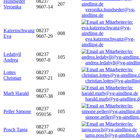
Hundseder
08237
207
Veronika
9607-14
veronika.hundseder@vg-
aindling.de
Katzenschwanz
08237
008
Eva
9607-29
eva.katzenschwanz@vg-
aindling.de
Ledabyll
08237
105
Andrea
9607-0
andrea.ledabyll@vg-aindli
Lottes
08237
109
Christian
9607-21
christian.lottes@vg-aindlin
08237
Marb Harald
108
9607-38
harald.marb@vg-aindling.d
08237
Peller Simone
105
959156
simone.peller@vg-aindling
08237
Posch Tanja
002
9607-40
tanja.posch@vg-aindling.d