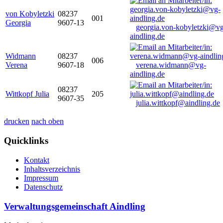
von Kobyletzki
08237
001
Georgia
9607-13
georgia.von-kobyletzki@vg
aindling.de
Widmann
08237
006
Verena
9607-18
verena.widmann@vg-
aindling.de
08237
Wittkopf Julia
205
9607-35
julia.wittkopf@aindling.de
drucken
nach oben
Quicklinks
Kontakt
Inhaltsverzeichnis
Impressum
Datenschutz
Verwaltungsgemeinschaft Aindling