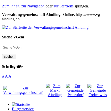
Zum Inhalt
,
zur Navigation
oder
zur Startseite
springen.
Verwaltungsgemeinschaft Aindling
| Online: https://www.vg-
aindling.de/
Suche VGem
suchen
Schriftgröße
A
A
A
Bürgerservice