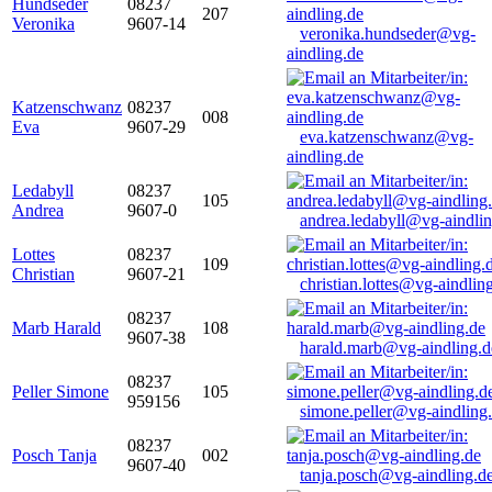
Hundseder
08237
207
Veronika
9607-14
veronika.hundseder@vg-
aindling.de
Katzenschwanz
08237
008
Eva
9607-29
eva.katzenschwanz@vg-
aindling.de
Ledabyll
08237
105
Andrea
9607-0
andrea.ledabyll@vg-aindli
Lottes
08237
109
Christian
9607-21
christian.lottes@vg-aindlin
08237
Marb Harald
108
9607-38
harald.marb@vg-aindling.d
08237
Peller Simone
105
959156
simone.peller@vg-aindling
08237
Posch Tanja
002
9607-40
tanja.posch@vg-aindling.d