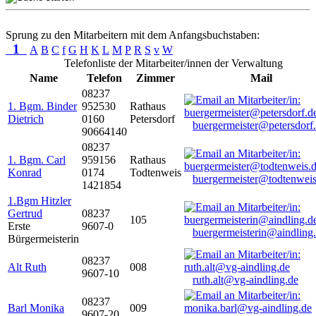
Sprung zu den Mitarbeitern mit dem Anfangsbuchstaben:
1
A
B
C
f
G
H
K
L
M
P
R
S
v
W
Telefonliste der Mitarbeiter/innen der Verwaltung
Name
Telefon
Zimmer
Mail
08237
1. Bgm. Binder
952530
Rathaus
Dietrich
0160
Petersdorf
buergermeister@petersdorf
90664140
08237
1. Bgm. Carl
959156
Rathaus
Konrad
0174
Todtenweis
buergermeister@todtenweis
1421854
1.Bgm Hitzler
Gertrud
08237
105
Erste
9607-0
buergermeisterin@aindling
Bürgermeisterin
08237
Alt Ruth
008
9607-10
ruth.alt@vg-aindling.de
08237
Barl Monika
009
9607-20