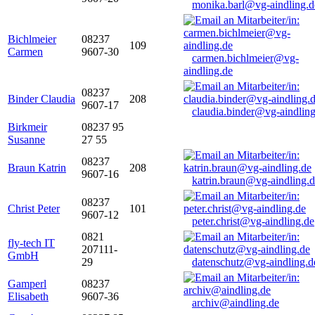
monika.barl@vg-aindling.d
Bichlmeier
08237
109
Carmen
9607-30
carmen.bichlmeier@vg-
aindling.de
08237
Binder Claudia
208
9607-17
claudia.binder@vg-aindling
Birkmeir
08237 95
Susanne
27 55
08237
Braun Katrin
208
9607-16
katrin.braun@vg-aindling.
08237
Christ Peter
101
9607-12
peter.christ@vg-aindling.de
0821
fly-tech IT
207111-
GmbH
29
datenschutz@vg-aindling.d
Gamperl
08237
Elisabeth
9607-36
archiv@aindling.de