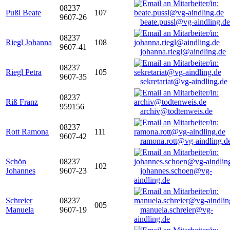
08237
Pußl Beate
107
9607-26
beate.pussl@vg-aindling.de
08237
Riegl Johanna
108
9607-41
johanna.riegl@aindling.de
08237
Riegl Petra
105
9607-35
sekretariat@vg-aindling.de
08237
Riß Franz
959156
archiv@todtenweis.de
08237
Rott Ramona
111
9607-42
ramona.rott@vg-aindling.d
Schön
08237
102
Johannes
9607-23
johannes.schoen@vg-
aindling.de
Schreier
08237
005
Manuela
9607-19
manuela.schreier@vg-
aindling.de