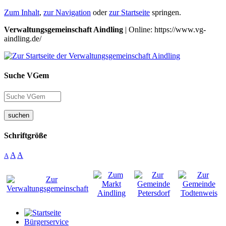
Zum Inhalt
,
zur Navigation
oder
zur Startseite
springen.
Verwaltungsgemeinschaft Aindling
| Online: https://www.vg-
aindling.de/
Suche VGem
suchen
Schriftgröße
A
A
A
Bürgerservice