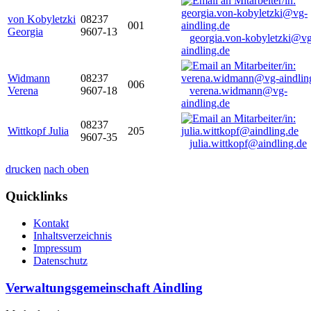
von Kobyletzki
08237
001
Georgia
9607-13
georgia.von-kobyletzki@vg
aindling.de
Widmann
08237
006
Verena
9607-18
verena.widmann@vg-
aindling.de
08237
Wittkopf Julia
205
9607-35
julia.wittkopf@aindling.de
drucken
nach oben
Quicklinks
Kontakt
Inhaltsverzeichnis
Impressum
Datenschutz
Verwaltungsgemeinschaft Aindling