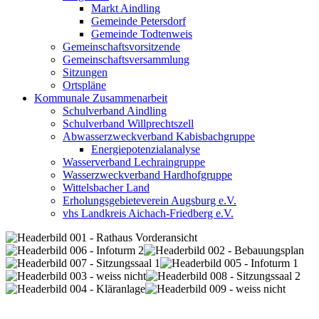
Markt Aindling
Gemeinde Petersdorf
Gemeinde Todtenweis
Gemeinschaftsvorsitzende
Gemeinschaftsversammlung
Sitzungen
Ortspläne
Kommunale Zusammenarbeit
Schulverband Aindling
Schulverband Willprechtszell
Abwasserzweckverband Kabisbachgruppe
Energiepotenzialanalyse
Wasserverband Lechraingruppe
Wasserzweckverband Hardhofgruppe
Wittelsbacher Land
Erholungsgebieteverein Augsburg e.V.
vhs Landkreis Aichach-Friedberg e.V.