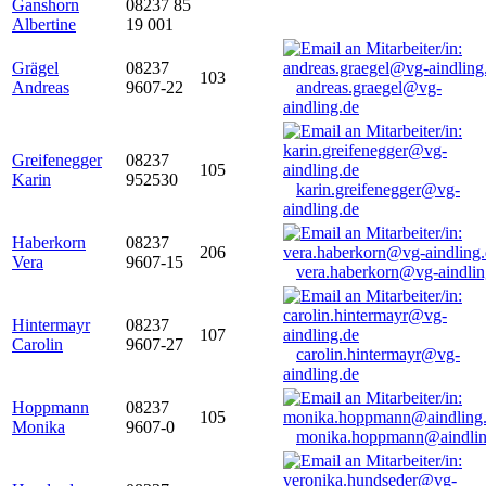
Ganshorn
08237 85
Albertine
19 001
Grägel
08237
103
Andreas
9607-22
andreas.graegel@vg-
aindling.de
Greifenegger
08237
105
Karin
952530
karin.greifenegger@vg-
aindling.de
Haberkorn
08237
206
Vera
9607-15
vera.haberkorn@vg-aindlin
Hintermayr
08237
107
Carolin
9607-27
carolin.hintermayr@vg-
aindling.de
Hoppmann
08237
105
Monika
9607-0
monika.hoppmann@aindlin