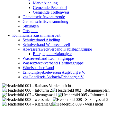
Markt Aindling
Gemeinde Petersdorf
Gemeinde Todtenweis
Gemeinschaftsvorsitzende
Gemeinschaftsversammlung
Sitzungen
Ortspläne
Kommunale Zusammenarbeit
Schulverband Aindling
Schulverband Willprechtszell
Abwasserzweckverband Kabisbachgruppe
Energiepotenzialanalyse
Wasserverband Lechraingruppe
Wasserzweckverband Hardhofgruppe
Wittelsbacher Land
Erholungsgebieteverein Augsburg e.V.
vhs Landkreis Aichach-Friedberg e.V.