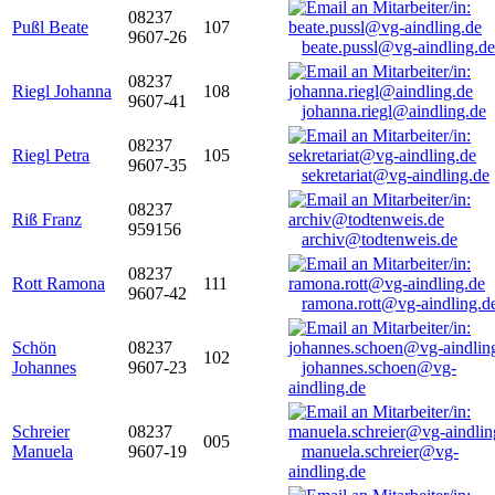
08237
Pußl Beate
107
9607-26
beate.pussl@vg-aindling.de
08237
Riegl Johanna
108
9607-41
johanna.riegl@aindling.de
08237
Riegl Petra
105
9607-35
sekretariat@vg-aindling.de
08237
Riß Franz
959156
archiv@todtenweis.de
08237
Rott Ramona
111
9607-42
ramona.rott@vg-aindling.d
Schön
08237
102
Johannes
9607-23
johannes.schoen@vg-
aindling.de
Schreier
08237
005
Manuela
9607-19
manuela.schreier@vg-
aindling.de