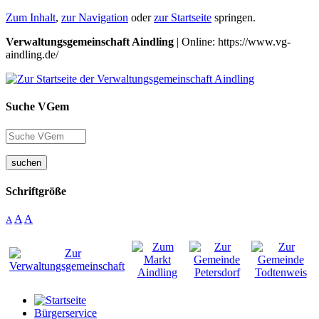
Zum Inhalt
,
zur Navigation
oder
zur Startseite
springen.
Verwaltungsgemeinschaft Aindling
| Online: https://www.vg-
aindling.de/
Suche VGem
suchen
Schriftgröße
A
A
A
Bürgerservice