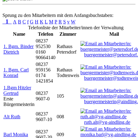
Sprung zu den Mitarbeitern mit dem Anfangsbuchstaben:
1
A
B
C
f
G
H
K
L
M
P
R
S
v
W
Telefonliste der Mitarbeiter/innen der Verwaltung
Name
Telefon
Zimmer
Mail
08237
1. Bgm. Binder
952530
Rathaus
Dietrich
0160
Petersdorf
buergermeister@petersdorf
90664140
08237
1. Bgm. Carl
959156
Rathaus
Konrad
0174
Todtenweis
buergermeister@todtenweis
1421854
1.Bgm Hitzler
Gertrud
08237
105
Erste
9607-0
buergermeisterin@aindling
Bürgermeisterin
08237
Alt Ruth
008
9607-10
ruth.alt@vg-aindling.de
08237
Barl Monika
009
9607-20