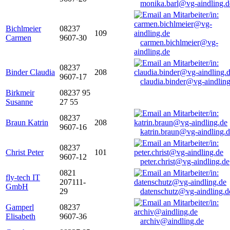
monika.barl@vg-aindling.d
Bichlmeier
08237
109
Carmen
9607-30
carmen.bichlmeier@vg-
aindling.de
08237
Binder Claudia
208
9607-17
claudia.binder@vg-aindling
Birkmeir
08237 95
Susanne
27 55
08237
Braun Katrin
208
9607-16
katrin.braun@vg-aindling.
08237
Christ Peter
101
9607-12
peter.christ@vg-aindling.de
0821
fly-tech IT
207111-
GmbH
29
datenschutz@vg-aindling.d
Gamperl
08237
Elisabeth
9607-36
archiv@aindling.de