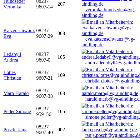
Hundseder
08237
207
Veronika
9607-14
veronika.hundseder@vg-
aindling.de
Katzenschwanz
08237
008
Eva
9607-29
eva.katzenschwanz@vg-
aindling.de
Ledabyll
08237
105
Andrea
9607-0
andrea.ledabyll@vg-aindli
Lottes
08237
109
Christian
9607-21
christian.lottes@vg-aindlin
08237
Marb Harald
108
9607-38
harald.marb@vg-aindling.d
08237
Peller Simone
105
959156
simone.peller@vg-aindling
08237
Posch Tanja
002
9607-40
tanja.posch@vg-aindling.d