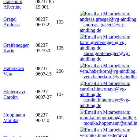
Ganshorn
08237 85
Albertine
19 001
Grägel
08237
103
Andreas
9607-22
andreas.graegel@vg-
aindling.de
Greifenegger
08237
105
Karin
952530
karin.greifenegger@vg-
aindling.de
Haberkorn
08237
206
Vera
9607-15
vera.haberkorn@vg-aindlin
Hintermayr
08237
107
Carolin
9607-27
carolin.hintermayr@vg-
aindling.de
Hoppmann
08237
105
Monika
9607-0
monika.hoppmann@aindlin