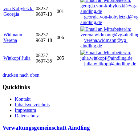
von Kobyletzki
08237
001
Georgia
9607-13
georgia.von-kobyletzki@vg
aindling.de
Widmann
08237
006
Verena
9607-18
verena.widmann@vg-
aindling.de
08237
Wittkopf Julia
205
9607-35
julia.wittkopf@aindling.de
drucken
nach oben
Quicklinks
Kontakt
Inhaltsverzeichnis
Impressum
Datenschutz
Verwaltungsgemeinschaft Aindling