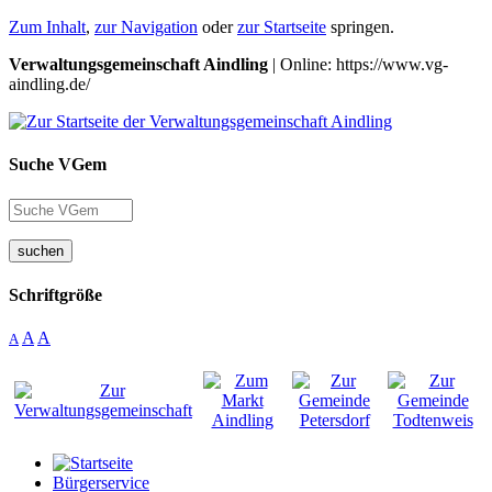
Zum Inhalt
,
zur Navigation
oder
zur Startseite
springen.
Verwaltungsgemeinschaft Aindling
| Online: https://www.vg-
aindling.de/
Suche VGem
suchen
Schriftgröße
A
A
A
Bürgerservice