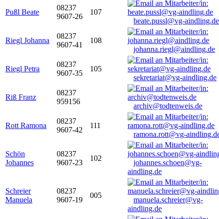
08237
Pußl Beate
107
9607-26
beate.pussl@vg-aindling.de
08237
Riegl Johanna
108
9607-41
johanna.riegl@aindling.de
08237
Riegl Petra
105
9607-35
sekretariat@vg-aindling.de
08237
Riß Franz
959156
archiv@todtenweis.de
08237
Rott Ramona
111
9607-42
ramona.rott@vg-aindling.d
Schön
08237
102
Johannes
9607-23
johannes.schoen@vg-
aindling.de
Schreier
08237
005
Manuela
9607-19
manuela.schreier@vg-
aindling.de