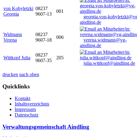
von Kobyletzki
08237
001
Georgia
9607-13
georgia.von-kobyletzki@vg
aindling.de
Widmann
08237
006
Verena
9607-18
verena.widmann@vg-
aindling.de
08237
Wittkopf Julia
205
9607-35
julia.wittkopf@aindling.de
drucken
nach oben
Quicklinks
Kontakt
Inhaltsverzeichnis
Impressum
Datenschutz
Verwaltungsgemeinschaft Aindling