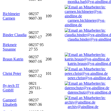
monika.barl@vg-aindling.d
Bichlmeier
08237
109
Carmen
9607-30
carmen.bichlmeier@vg-
aindling.de
08237
Binder Claudia
208
9607-17
claudia.binder@vg-aindling
Birkmeir
08237 95
Susanne
27 55
08237
Braun Katrin
208
9607-16
katrin.braun@vg-aindling.
08237
Christ Peter
101
9607-12
peter.christ@vg-aindling.de
0821
fly-tech IT
207111-
GmbH
29
datenschutz@vg-aindling.d
Gamperl
08237
Elisabeth
9607-36
archiv@aindling.de