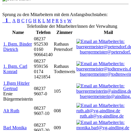
Sprung zu den Mitarbeitern mit dem Anfangsbuchstaben:
1
A
B
C
f
G
H
K
L
M
P
R
S
v
W
Telefonliste der Mitarbeiter/innen der Verwaltung
Name
Telefon
Zimmer
Mail
08237
1. Bgm. Binder
952530
Rathaus
Dietrich
0160
Petersdorf
buergermeister@petersdorf
90664140
08237
1. Bgm. Carl
959156
Rathaus
Konrad
0174
Todtenweis
buergermeister@todtenweis
1421854
1.Bgm Hitzler
Gertrud
08237
105
Erste
9607-0
buergermeisterin@aindling
Bürgermeisterin
08237
Alt Ruth
008
9607-10
ruth.alt@vg-aindling.de
08237
Barl Monika
009
9607-20