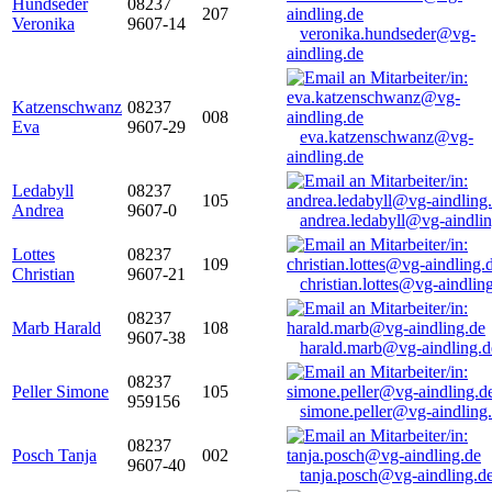
Hundseder
08237
207
Veronika
9607-14
veronika.hundseder@vg-
aindling.de
Katzenschwanz
08237
008
Eva
9607-29
eva.katzenschwanz@vg-
aindling.de
Ledabyll
08237
105
Andrea
9607-0
andrea.ledabyll@vg-aindli
Lottes
08237
109
Christian
9607-21
christian.lottes@vg-aindlin
08237
Marb Harald
108
9607-38
harald.marb@vg-aindling.d
08237
Peller Simone
105
959156
simone.peller@vg-aindling
08237
Posch Tanja
002
9607-40
tanja.posch@vg-aindling.d