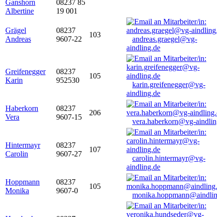
Ganshorn
08237 85
Albertine
19 001
Grägel
08237
103
Andreas
9607-22
andreas.graegel@vg-
aindling.de
Greifenegger
08237
105
Karin
952530
karin.greifenegger@vg-
aindling.de
Haberkorn
08237
206
Vera
9607-15
vera.haberkorn@vg-aindlin
Hintermayr
08237
107
Carolin
9607-27
carolin.hintermayr@vg-
aindling.de
Hoppmann
08237
105
Monika
9607-0
monika.hoppmann@aindlin