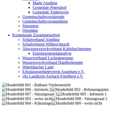
Markt Aindling
Gemeinde Petersdorf
Gemeinde Todtenweis
Gemeinschaftsvorsitzende
Gemeinschaftsversammlung
Sitzungen
Ortspläne
Kommunale Zusammenarbeit
Schulverband Aindling
Schulverband Willprechtszell
Abwasserzweckverband Kabisbachgruppe
Energiepotenzialanalyse
Wasserverband Lechraingruppe
Wasserzweckverband Hardhofgruppe
Wittelsbacher Land
Erholungsgebieteverein Augsburg e.V.
vhs Landkreis Aichach-Friedberg e.V.