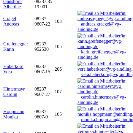
Ganshorn
08237 85
Albertine
19 001
Grägel
08237
103
Andreas
9607-22
andreas.graegel@vg-
aindling.de
Greifenegger
08237
105
Karin
952530
karin.greifenegger@vg-
aindling.de
Haberkorn
08237
206
Vera
9607-15
vera.haberkorn@vg-aindlin
Hintermayr
08237
107
Carolin
9607-27
carolin.hintermayr@vg-
aindling.de
Hoppmann
08237
105
Monika
9607-0
monika.hoppmann@aindlin