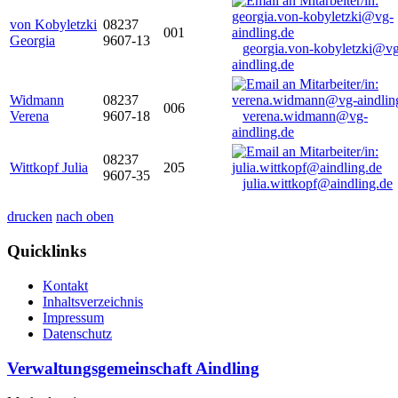
von Kobyletzki
08237
001
Georgia
9607-13
georgia.von-kobyletzki@vg
aindling.de
Widmann
08237
006
Verena
9607-18
verena.widmann@vg-
aindling.de
08237
Wittkopf Julia
205
9607-35
julia.wittkopf@aindling.de
drucken
nach oben
Quicklinks
Kontakt
Inhaltsverzeichnis
Impressum
Datenschutz
Verwaltungsgemeinschaft Aindling