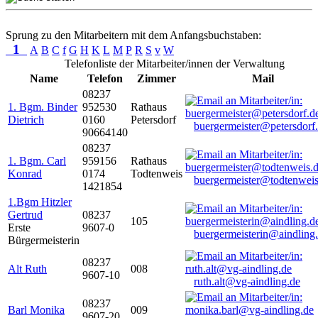
Sprung zu den Mitarbeitern mit dem Anfangsbuchstaben:
1
A
B
C
f
G
H
K
L
M
P
R
S
v
W
Telefonliste der Mitarbeiter/innen der Verwaltung
Name
Telefon
Zimmer
Mail
08237
1. Bgm. Binder
952530
Rathaus
Dietrich
0160
Petersdorf
buergermeister@petersdorf
90664140
08237
1. Bgm. Carl
959156
Rathaus
Konrad
0174
Todtenweis
buergermeister@todtenweis
1421854
1.Bgm Hitzler
Gertrud
08237
105
Erste
9607-0
buergermeisterin@aindling
Bürgermeisterin
08237
Alt Ruth
008
9607-10
ruth.alt@vg-aindling.de
08237
Barl Monika
009
9607-20