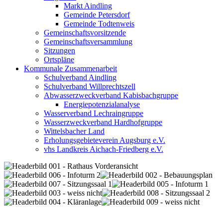
Markt Aindling
Gemeinde Petersdorf
Gemeinde Todtenweis
Gemeinschaftsvorsitzende
Gemeinschaftsversammlung
Sitzungen
Ortspläne
Kommunale Zusammenarbeit
Schulverband Aindling
Schulverband Willprechtszell
Abwasserzweckverband Kabisbachgruppe
Energiepotenzialanalyse
Wasserverband Lechraingruppe
Wasserzweckverband Hardhofgruppe
Wittelsbacher Land
Erholungsgebieteverein Augsburg e.V.
vhs Landkreis Aichach-Friedberg e.V.