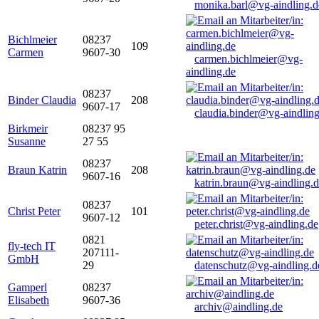
monika.barl@vg-aindling.d
Bichlmeier
08237
109
Carmen
9607-30
carmen.bichlmeier@vg-
aindling.de
08237
Binder Claudia
208
9607-17
claudia.binder@vg-aindling
Birkmeir
08237 95
Susanne
27 55
08237
Braun Katrin
208
9607-16
katrin.braun@vg-aindling.
08237
Christ Peter
101
9607-12
peter.christ@vg-aindling.de
0821
fly-tech IT
207111-
GmbH
29
datenschutz@vg-aindling.d
Gamperl
08237
Elisabeth
9607-36
archiv@aindling.de