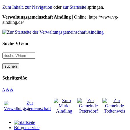
Zum Inhalt
,
zur Navigation
oder
zur Startseite
springen.
Verwaltungsgemeinschaft Aindling
| Online: https://www.vg-
aindling.de/
Suche VGem
suchen
Schriftgröße
A
A
A
Bürgerservice