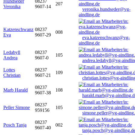
Hundseder
08237
207
Veronika
9607-14
veronika.hundseder@vg-
aindling.de
Katzenschwanz
08237
008
Eva
9607-29
eva.katzenschwanz@vg-
aindling.de
Ledabyll
08237
105
Andrea
9607-0
andrea.ledabyll@vg-aindli
Lottes
08237
109
Christian
9607-21
christian.lottes@vg-aindlin
08237
Marb Harald
108
9607-38
harald.marb@vg-aindling.d
08237
Peller Simone
105
959156
simone.peller@vg-aindling
08237
Posch Tanja
002
9607-40
tanja.posch@vg-aindling.d