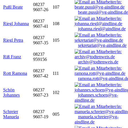
08237
Pußl Beate
107
9607-26
beate.pussl@vg-aindling.de
08237
Riegl Johanna
108
9607-41
johanna.riegl@aindling.de
08237
Riegl Petra
105
9607-35
sekretariat@vg-aindling.de
08237
Riß Franz
959156
archiv@todtenweis.de
08237
Rott Ramona
111
9607-42
ramona.rott@vg-aindling.d
Schön
08237
102
Johannes
9607-23
johannes.schoen@vg-
aindling.de
Schreier
08237
005
Manuela
9607-19
manuela.schreier@vg-
aindling.de