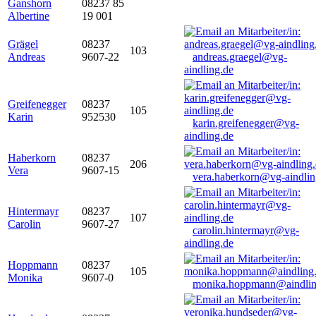
Ganshorn
08237 85
Albertine
19 001
Grägel
08237
103
Andreas
9607-22
andreas.graegel@vg-
aindling.de
Greifenegger
08237
105
Karin
952530
karin.greifenegger@vg-
aindling.de
Haberkorn
08237
206
Vera
9607-15
vera.haberkorn@vg-aindlin
Hintermayr
08237
107
Carolin
9607-27
carolin.hintermayr@vg-
aindling.de
Hoppmann
08237
105
Monika
9607-0
monika.hoppmann@aindlin