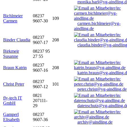
monika.barl@vg-aindling.d
Bichlmeier
08237
109
Carmen
9607-30
carmen.bichlmeier@vg-
aindling.de
08237
Binder Claudia
208
9607-17
claudia.binder@vg-aindling
Birkmeir
08237 95
Susanne
27 55
08237
Braun Katrin
208
9607-16
katrin.braun@vg-aindling.
08237
Christ Peter
101
9607-12
peter.christ@vg-aindling.de
0821
fly-tech IT
207111-
GmbH
29
datenschutz@vg-aindling.d
Gamperl
08237
Elisabeth
9607-36
archiv@aindling.de