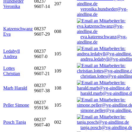
Hundseder
08237
207
Veronika
9607-14
veronika.hundseder@vg-
aindling.de
Katzenschwanz
08237
008
Eva
9607-29
eva.katzenschwanz@vg-
aindling.de
Ledabyll
08237
105
Andrea
9607-0
andrea.ledabyll@vg-aindli
Lottes
08237
109
Christian
9607-21
christian.lottes@vg-aindlin
08237
Marb Harald
108
9607-38
harald.marb@vg-aindling.d
08237
Peller Simone
105
959156
simone.peller@vg-aindling
08237
Posch Tanja
002
9607-40
tanja.posch@vg-aindling.d