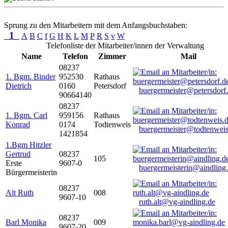
Sprung zu den Mitarbeitern mit dem Anfangsbuchstaben:
1
A
B
C
f
G
H
K
L
M
P
R
S
v
W
Telefonliste der Mitarbeiter/innen der Verwaltung
Name
Telefon
Zimmer
Mail
08237
1. Bgm. Binder
952530
Rathaus
Dietrich
0160
Petersdorf
buergermeister@petersdorf
90664140
08237
1. Bgm. Carl
959156
Rathaus
Konrad
0174
Todtenweis
buergermeister@todtenweis
1421854
1.Bgm Hitzler
Gertrud
08237
105
Erste
9607-0
buergermeisterin@aindling
Bürgermeisterin
08237
Alt Ruth
008
9607-10
ruth.alt@vg-aindling.de
08237
Barl Monika
009
9607-20