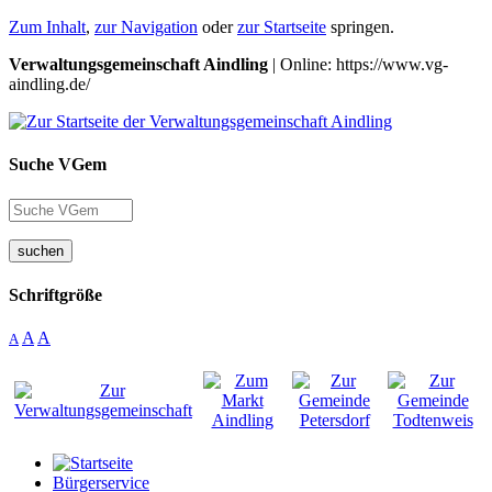
Zum Inhalt
,
zur Navigation
oder
zur Startseite
springen.
Verwaltungsgemeinschaft Aindling
| Online: https://www.vg-
aindling.de/
Suche VGem
suchen
Schriftgröße
A
A
A
Bürgerservice