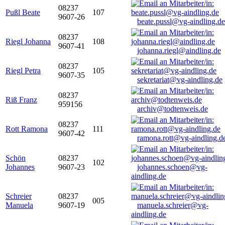
08237
Pußl Beate
107
9607-26
beate.pussl@vg-aindling.de
08237
Riegl Johanna
108
9607-41
johanna.riegl@aindling.de
08237
Riegl Petra
105
9607-35
sekretariat@vg-aindling.de
08237
Riß Franz
959156
archiv@todtenweis.de
08237
Rott Ramona
111
9607-42
ramona.rott@vg-aindling.d
Schön
08237
102
Johannes
9607-23
johannes.schoen@vg-
aindling.de
Schreier
08237
005
Manuela
9607-19
manuela.schreier@vg-
aindling.de