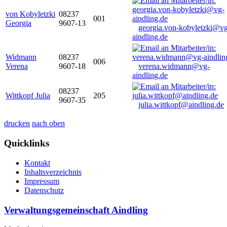
von Kobyletzki
08237
001
Georgia
9607-13
georgia.von-kobyletzki@vg
aindling.de
Widmann
08237
006
Verena
9607-18
verena.widmann@vg-
aindling.de
08237
Wittkopf Julia
205
9607-35
julia.wittkopf@aindling.de
drucken
nach oben
Quicklinks
Kontakt
Inhaltsverzeichnis
Impressum
Datenschutz
Verwaltungsgemeinschaft Aindling