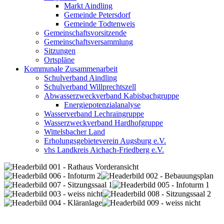
Markt Aindling
Gemeinde Petersdorf
Gemeinde Todtenweis
Gemeinschaftsvorsitzende
Gemeinschaftsversammlung
Sitzungen
Ortspläne
Kommunale Zusammenarbeit
Schulverband Aindling
Schulverband Willprechtszell
Abwasserzweckverband Kabisbachgruppe
Energiepotenzialanalyse
Wasserverband Lechraingruppe
Wasserzweckverband Hardhofgruppe
Wittelsbacher Land
Erholungsgebieteverein Augsburg e.V.
vhs Landkreis Aichach-Friedberg e.V.