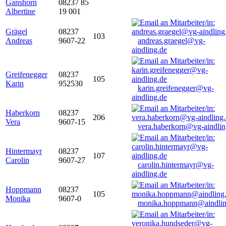
Ganshorn
08237 85
Albertine
19 001
Grägel
08237
103
Andreas
9607-22
andreas.graegel@vg-
aindling.de
Greifenegger
08237
105
Karin
952530
karin.greifenegger@vg-
aindling.de
Haberkorn
08237
206
Vera
9607-15
vera.haberkorn@vg-aindlin
Hintermayr
08237
107
Carolin
9607-27
carolin.hintermayr@vg-
aindling.de
Hoppmann
08237
105
Monika
9607-0
monika.hoppmann@aindlin