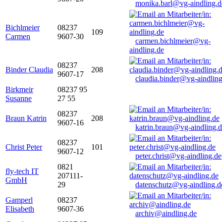
monika.barl@vg-aindling.d
Bichlmeier
08237
109
Carmen
9607-30
carmen.bichlmeier@vg-
aindling.de
08237
Binder Claudia
208
9607-17
claudia.binder@vg-aindling
Birkmeir
08237 95
Susanne
27 55
08237
Braun Katrin
208
9607-16
katrin.braun@vg-aindling.
08237
Christ Peter
101
9607-12
peter.christ@vg-aindling.de
0821
fly-tech IT
207111-
GmbH
29
datenschutz@vg-aindling.d
Gamperl
08237
Elisabeth
9607-36
archiv@aindling.de