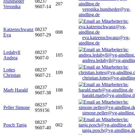
Hundseder
08237
207
Veronika
9607-14
veronika.hundseder@vg-
aindling.de
Katzenschwanz
08237
008
Eva
9607-29
eva.katzenschwanz@vg-
aindling.de
Ledabyll
08237
105
Andrea
9607-0
andrea.ledabyll@vg-aindli
Lottes
08237
109
Christian
9607-21
christian.lottes@vg-aindlin
08237
Marb Harald
108
9607-38
harald.marb@vg-aindling.d
08237
Peller Simone
105
959156
simone.peller@vg-aindling
08237
Posch Tanja
002
9607-40
tanja.posch@vg-aindling.d