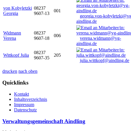
von Kobyletzki
08237
001
Georgia
9607-13
georgia.von-kobyletzki@vg
aindling.de
Widmann
08237
006
Verena
9607-18
verena.widmann@vg-
aindling.de
08237
Wittkopf Julia
205
9607-35
julia.wittkopf@aindling.de
drucken
nach oben
Quicklinks
Kontakt
Inhaltsverzeichnis
Impressum
Datenschutz
Verwaltungsgemeinschaft Aindling