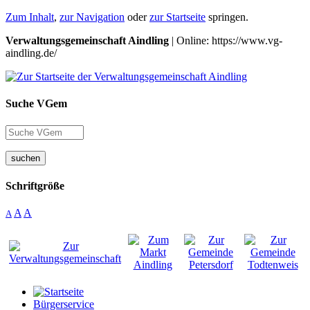
Zum Inhalt
,
zur Navigation
oder
zur Startseite
springen.
Verwaltungsgemeinschaft Aindling
| Online: https://www.vg-
aindling.de/
Suche VGem
suchen
Schriftgröße
A
A
A
Bürgerservice