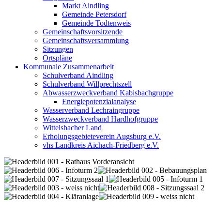
Markt Aindling
Gemeinde Petersdorf
Gemeinde Todtenweis
Gemeinschaftsvorsitzende
Gemeinschaftsversammlung
Sitzungen
Ortspläne
Kommunale Zusammenarbeit
Schulverband Aindling
Schulverband Willprechtszell
Abwasserzweckverband Kabisbachgruppe
Energiepotenzialanalyse
Wasserverband Lechraingruppe
Wasserzweckverband Hardhofgruppe
Wittelsbacher Land
Erholungsgebieteverein Augsburg e.V.
vhs Landkreis Aichach-Friedberg e.V.