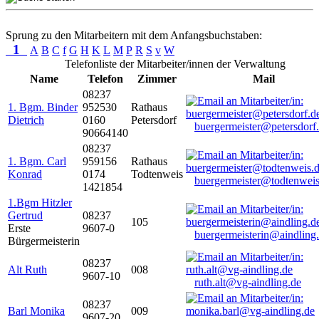
Sprung zu den Mitarbeitern mit dem Anfangsbuchstaben:
1
A
B
C
f
G
H
K
L
M
P
R
S
v
W
Telefonliste der Mitarbeiter/innen der Verwaltung
Name
Telefon
Zimmer
Mail
08237
1. Bgm. Binder
952530
Rathaus
Dietrich
0160
Petersdorf
buergermeister@petersdorf
90664140
08237
1. Bgm. Carl
959156
Rathaus
Konrad
0174
Todtenweis
buergermeister@todtenweis
1421854
1.Bgm Hitzler
Gertrud
08237
105
Erste
9607-0
buergermeisterin@aindling
Bürgermeisterin
08237
Alt Ruth
008
9607-10
ruth.alt@vg-aindling.de
08237
Barl Monika
009
9607-20