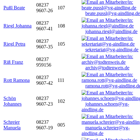
08237
Pußl Beate
107
9607-26
beate.pussl@vg-aindling.de
08237
Riegl Johanna
108
9607-41
johanna.riegl@aindling.de
08237
Riegl Petra
105
9607-35
sekretariat@vg-aindling.de
08237
Riß Franz
959156
archiv@todtenweis.de
08237
Rott Ramona
111
9607-42
ramona.rott@vg-aindling.d
Schön
08237
102
Johannes
9607-23
johannes.schoen@vg-
aindling.de
Schreier
08237
005
Manuela
9607-19
manuela.schreier@vg-
aindling.de