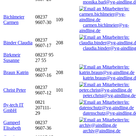
monika.barl@vg-aindling.d
Bichlmeier
08237
109
Carmen
9607-30
carmen.bichlmeier@vg-
aindling.de
08237
Binder Claudia
208
9607-17
claudia.binder@vg-aindling
Birkmeir
08237 95
Susanne
27 55
08237
Braun Katrin
208
9607-16
katrin.braun@vg-aindling.
08237
Christ Peter
101
9607-12
peter.christ@vg-aindling.de
0821
fly-tech IT
207111-
GmbH
29
datenschutz@vg-aindling.d
Gamperl
08237
Elisabeth
9607-36
archiv@aindling.de