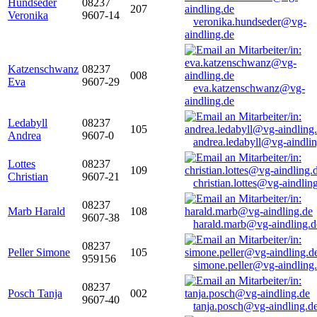
Hundseder
08237
207
Veronika
9607-14
veronika.hundseder@vg-
aindling.de
Katzenschwanz
08237
008
Eva
9607-29
eva.katzenschwanz@vg-
aindling.de
Ledabyll
08237
105
Andrea
9607-0
andrea.ledabyll@vg-aindli
Lottes
08237
109
Christian
9607-21
christian.lottes@vg-aindlin
08237
Marb Harald
108
9607-38
harald.marb@vg-aindling.d
08237
Peller Simone
105
959156
simone.peller@vg-aindling
08237
Posch Tanja
002
9607-40
tanja.posch@vg-aindling.d