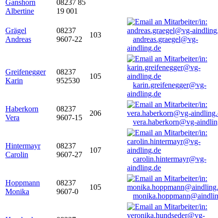
Ganshorn
08237 85
Albertine
19 001
Grägel
08237
103
Andreas
9607-22
andreas.graegel@vg-
aindling.de
Greifenegger
08237
105
Karin
952530
karin.greifenegger@vg-
aindling.de
Haberkorn
08237
206
Vera
9607-15
vera.haberkorn@vg-aindlin
Hintermayr
08237
107
Carolin
9607-27
carolin.hintermayr@vg-
aindling.de
Hoppmann
08237
105
Monika
9607-0
monika.hoppmann@aindlin