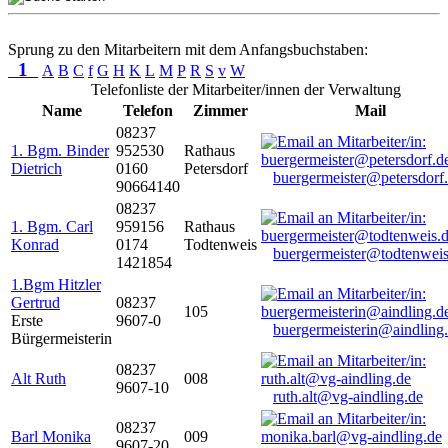
Sprung zu den Mitarbeitern mit dem Anfangsbuchstaben:
1
A
B
C
f
G
H
K
L
M
P
R
S
v
W
Telefonliste der Mitarbeiter/innen der Verwaltung
Name
Telefon
Zimmer
Mail
08237
1. Bgm. Binder
952530
Rathaus
Dietrich
0160
Petersdorf
buergermeister@petersdorf
90664140
08237
1. Bgm. Carl
959156
Rathaus
Konrad
0174
Todtenweis
buergermeister@todtenweis
1421854
1.Bgm Hitzler
Gertrud
08237
105
Erste
9607-0
buergermeisterin@aindling
Bürgermeisterin
08237
Alt Ruth
008
9607-10
ruth.alt@vg-aindling.de
08237
Barl Monika
009
9607-20