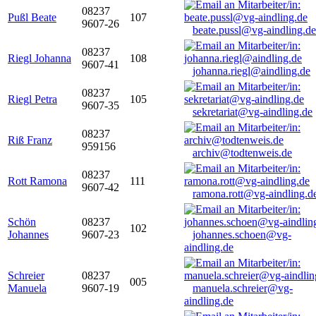
08237
Pußl Beate
107
9607-26
beate.pussl@vg-aindling.de
08237
Riegl Johanna
108
9607-41
johanna.riegl@aindling.de
08237
Riegl Petra
105
9607-35
sekretariat@vg-aindling.de
08237
Riß Franz
959156
archiv@todtenweis.de
08237
Rott Ramona
111
9607-42
ramona.rott@vg-aindling.d
Schön
08237
102
Johannes
9607-23
johannes.schoen@vg-
aindling.de
Schreier
08237
005
Manuela
9607-19
manuela.schreier@vg-
aindling.de