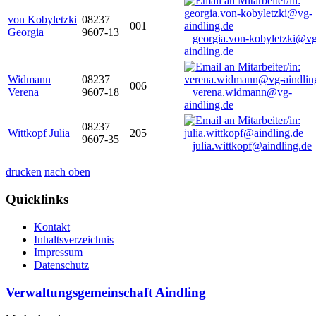
von Kobyletzki
08237
001
Georgia
9607-13
georgia.von-kobyletzki@vg
aindling.de
Widmann
08237
006
Verena
9607-18
verena.widmann@vg-
aindling.de
08237
Wittkopf Julia
205
9607-35
julia.wittkopf@aindling.de
drucken
nach oben
Quicklinks
Kontakt
Inhaltsverzeichnis
Impressum
Datenschutz
Verwaltungsgemeinschaft Aindling