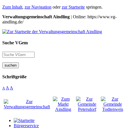
Zum Inhalt
,
zur Navigation
oder
zur Startseite
springen.
Verwaltungsgemeinschaft Aindling
| Online: https://www.vg-
aindling.de/
Suche VGem
suchen
Schriftgröße
A
A
A
Bürgerservice