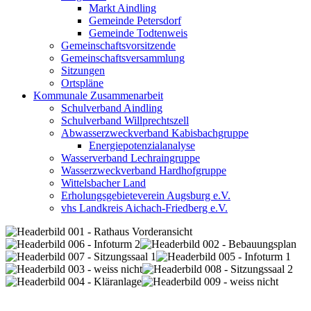
Markt Aindling
Gemeinde Petersdorf
Gemeinde Todtenweis
Gemeinschaftsvorsitzende
Gemeinschaftsversammlung
Sitzungen
Ortspläne
Kommunale Zusammenarbeit
Schulverband Aindling
Schulverband Willprechtszell
Abwasserzweckverband Kabisbachgruppe
Energiepotenzialanalyse
Wasserverband Lechraingruppe
Wasserzweckverband Hardhofgruppe
Wittelsbacher Land
Erholungsgebieteverein Augsburg e.V.
vhs Landkreis Aichach-Friedberg e.V.