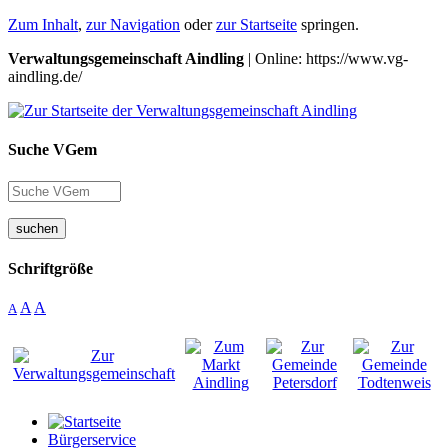
Zum Inhalt
,
zur Navigation
oder
zur Startseite
springen.
Verwaltungsgemeinschaft Aindling
| Online: https://www.vg-
aindling.de/
Suche VGem
suchen
Schriftgröße
A
A
A
Bürgerservice