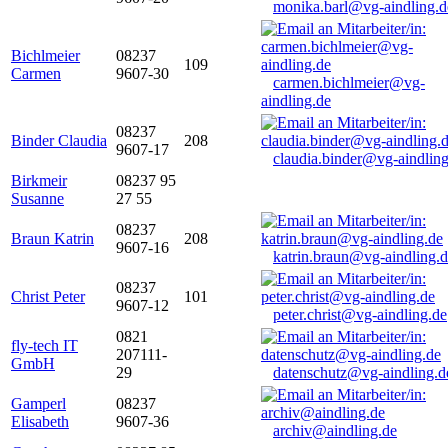
monika.barl@vg-aindling.d
Bichlmeier
08237
109
Carmen
9607-30
carmen.bichlmeier@vg-
aindling.de
08237
Binder Claudia
208
9607-17
claudia.binder@vg-aindling
Birkmeir
08237 95
Susanne
27 55
08237
Braun Katrin
208
9607-16
katrin.braun@vg-aindling.
08237
Christ Peter
101
9607-12
peter.christ@vg-aindling.de
0821
fly-tech IT
207111-
GmbH
29
datenschutz@vg-aindling.d
Gamperl
08237
Elisabeth
9607-36
archiv@aindling.de