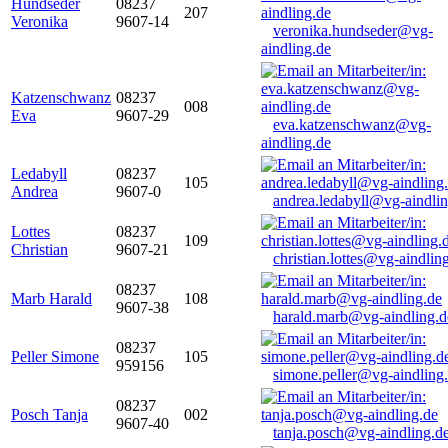
Hundseder
08237
207
Veronika
9607-14
veronika.hundseder@vg-
aindling.de
Katzenschwanz
08237
008
Eva
9607-29
eva.katzenschwanz@vg-
aindling.de
Ledabyll
08237
105
Andrea
9607-0
andrea.ledabyll@vg-aindli
Lottes
08237
109
Christian
9607-21
christian.lottes@vg-aindlin
08237
Marb Harald
108
9607-38
harald.marb@vg-aindling.d
08237
Peller Simone
105
959156
simone.peller@vg-aindling
08237
Posch Tanja
002
9607-40
tanja.posch@vg-aindling.d