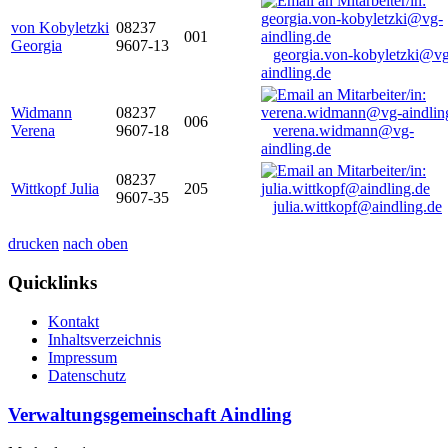
von Kobyletzki
08237
001
Georgia
9607-13
georgia.von-kobyletzki@vg
aindling.de
Widmann
08237
006
Verena
9607-18
verena.widmann@vg-
aindling.de
08237
Wittkopf Julia
205
9607-35
julia.wittkopf@aindling.de
drucken
nach oben
Quicklinks
Kontakt
Inhaltsverzeichnis
Impressum
Datenschutz
Verwaltungsgemeinschaft Aindling