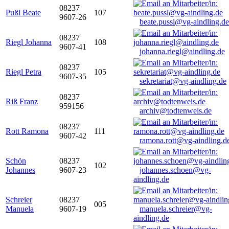
08237
Pußl Beate
107
9607-26
beate.pussl@vg-aindling.de
08237
Riegl Johanna
108
9607-41
johanna.riegl@aindling.de
08237
Riegl Petra
105
9607-35
sekretariat@vg-aindling.de
08237
Riß Franz
959156
archiv@todtenweis.de
08237
Rott Ramona
111
9607-42
ramona.rott@vg-aindling.d
Schön
08237
102
Johannes
9607-23
johannes.schoen@vg-
aindling.de
Schreier
08237
005
Manuela
9607-19
manuela.schreier@vg-
aindling.de