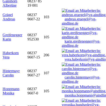
Ganshorn
08237 85
Albertine
19 001
Grägel
08237
103
Andreas
9607-22
andreas.graegel@vg-
aindling.de
Greifenegger
08237
105
Karin
952530
karin.greifenegger@vg-
aindling.de
Haberkorn
08237
206
Vera
9607-15
vera.haberkorn@vg-aindlin
Hintermayr
08237
107
Carolin
9607-27
carolin.hintermayr@vg-
aindling.de
Hoppmann
08237
105
Monika
9607-0
monika.hoppmann@aindlin