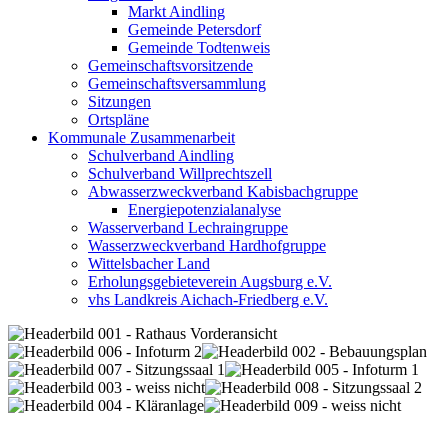
Markt Aindling
Gemeinde Petersdorf
Gemeinde Todtenweis
Gemeinschaftsvorsitzende
Gemeinschaftsversammlung
Sitzungen
Ortspläne
Kommunale Zusammenarbeit
Schulverband Aindling
Schulverband Willprechtszell
Abwasserzweckverband Kabisbachgruppe
Energiepotenzialanalyse
Wasserverband Lechraingruppe
Wasserzweckverband Hardhofgruppe
Wittelsbacher Land
Erholungsgebieteverein Augsburg e.V.
vhs Landkreis Aichach-Friedberg e.V.