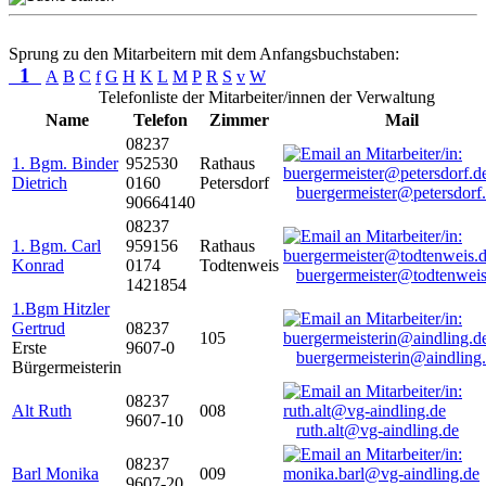
Sprung zu den Mitarbeitern mit dem Anfangsbuchstaben:
1
A
B
C
f
G
H
K
L
M
P
R
S
v
W
Telefonliste der Mitarbeiter/innen der Verwaltung
Name
Telefon
Zimmer
Mail
08237
1. Bgm. Binder
952530
Rathaus
Dietrich
0160
Petersdorf
buergermeister@petersdorf
90664140
08237
1. Bgm. Carl
959156
Rathaus
Konrad
0174
Todtenweis
buergermeister@todtenweis
1421854
1.Bgm Hitzler
Gertrud
08237
105
Erste
9607-0
buergermeisterin@aindling
Bürgermeisterin
08237
Alt Ruth
008
9607-10
ruth.alt@vg-aindling.de
08237
Barl Monika
009
9607-20