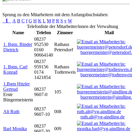
Sprung zu den Mitarbeitern mit dem Anfangsbuchstaben:
1
A
B
C
f
G
H
K
L
M
P
R
S
v
W
Telefonliste der Mitarbeiter/innen der Verwaltung
Name
Telefon
Zimmer
Mail
08237
1. Bgm. Binder
952530
Rathaus
Dietrich
0160
Petersdorf
buergermeister@petersdorf
90664140
08237
1. Bgm. Carl
959156
Rathaus
Konrad
0174
Todtenweis
buergermeister@todtenweis
1421854
1.Bgm Hitzler
Gertrud
08237
105
Erste
9607-0
buergermeisterin@aindling
Bürgermeisterin
08237
Alt Ruth
008
9607-10
ruth.alt@vg-aindling.de
08237
Barl Monika
009
9607-20