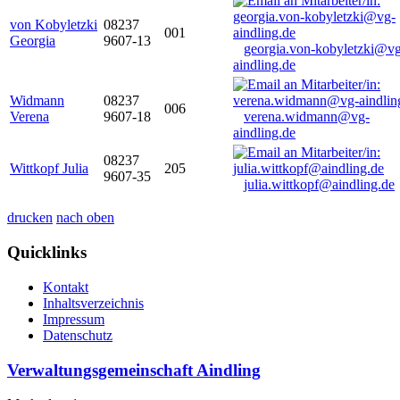
von Kobyletzki
08237
001
Georgia
9607-13
georgia.von-kobyletzki@vg
aindling.de
Widmann
08237
006
Verena
9607-18
verena.widmann@vg-
aindling.de
08237
Wittkopf Julia
205
9607-35
julia.wittkopf@aindling.de
drucken
nach oben
Quicklinks
Kontakt
Inhaltsverzeichnis
Impressum
Datenschutz
Verwaltungsgemeinschaft Aindling