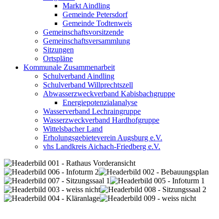
Markt Aindling
Gemeinde Petersdorf
Gemeinde Todtenweis
Gemeinschaftsvorsitzende
Gemeinschaftsversammlung
Sitzungen
Ortspläne
Kommunale Zusammenarbeit
Schulverband Aindling
Schulverband Willprechtszell
Abwasserzweckverband Kabisbachgruppe
Energiepotenzialanalyse
Wasserverband Lechraingruppe
Wasserzweckverband Hardhofgruppe
Wittelsbacher Land
Erholungsgebieteverein Augsburg e.V.
vhs Landkreis Aichach-Friedberg e.V.