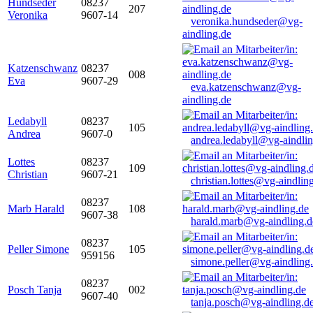
Hundseder
08237
207
Veronika
9607-14
veronika.hundseder@vg-
aindling.de
Katzenschwanz
08237
008
Eva
9607-29
eva.katzenschwanz@vg-
aindling.de
Ledabyll
08237
105
Andrea
9607-0
andrea.ledabyll@vg-aindli
Lottes
08237
109
Christian
9607-21
christian.lottes@vg-aindlin
08237
Marb Harald
108
9607-38
harald.marb@vg-aindling.d
08237
Peller Simone
105
959156
simone.peller@vg-aindling
08237
Posch Tanja
002
9607-40
tanja.posch@vg-aindling.d