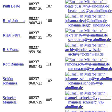
08237
Pußl Beate
107
9607-26
beate.pussl@vg-aindling.de
08237
Riegl Johanna
108
9607-41
johanna.riegl@aindling.de
08237
Riegl Petra
105
9607-35
sekretariat@vg-aindling.de
08237
Riß Franz
959156
archiv@todtenweis.de
08237
Rott Ramona
111
9607-42
ramona.rott@vg-aindling.d
Schön
08237
102
Johannes
9607-23
johannes.schoen@vg-
aindling.de
Schreier
08237
005
Manuela
9607-19
manuela.schreier@vg-
aindling.de