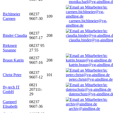
monika.barl@vg-aindling.d
Bichlmeier
08237
109
Carmen
9607-30
carmen.bichlmeier@vg-
aindling.de
08237
Binder Claudia
208
9607-17
claudia.binder@vg-aindling
Birkmeir
08237 95
Susanne
27 55
08237
Braun Katrin
208
9607-16
katrin.braun@vg-aindling.
08237
Christ Peter
101
9607-12
peter.christ@vg-aindling.de
0821
fly-tech IT
207111-
GmbH
29
datenschutz@vg-aindling.d
Gamperl
08237
Elisabeth
9607-36
archiv@aindling.de