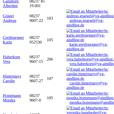
Ganshorn
08237 85
Albertine
19 001
Grägel
08237
103
Andreas
9607-22
andreas.graegel@vg-
aindling.de
Greifenegger
08237
105
Karin
952530
karin.greifenegger@vg-
aindling.de
Haberkorn
08237
206
Vera
9607-15
vera.haberkorn@vg-aindlin
Hintermayr
08237
107
Carolin
9607-27
carolin.hintermayr@vg-
aindling.de
Hoppmann
08237
105
Monika
9607-0
monika.hoppmann@aindlin