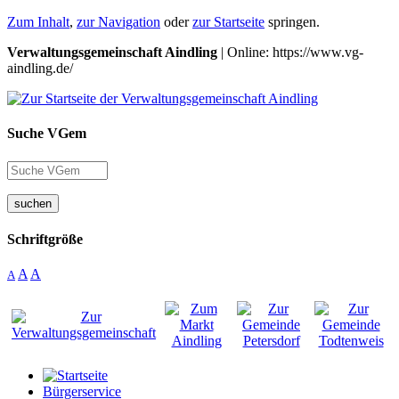
Zum Inhalt
,
zur Navigation
oder
zur Startseite
springen.
Verwaltungsgemeinschaft Aindling
| Online: https://www.vg-
aindling.de/
Suche VGem
suchen
Schriftgröße
A
A
A
Bürgerservice