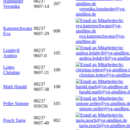
Hundseder
08237
207
Veronika
9607-14
veronika.hundseder@vg-
aindling.de
Katzenschwanz
08237
008
Eva
9607-29
eva.katzenschwanz@vg-
aindling.de
Ledabyll
08237
105
Andrea
9607-0
andrea.ledabyll@vg-aindli
Lottes
08237
109
Christian
9607-21
christian.lottes@vg-aindlin
08237
Marb Harald
108
9607-38
harald.marb@vg-aindling.d
08237
Peller Simone
105
959156
simone.peller@vg-aindling
08237
Posch Tanja
002
9607-40
tanja.posch@vg-aindling.d