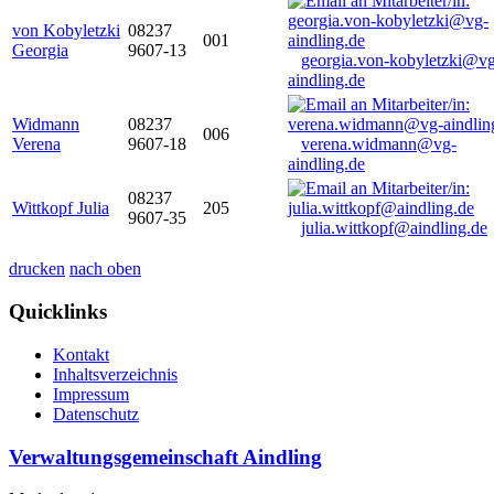
von Kobyletzki
08237
001
Georgia
9607-13
georgia.von-kobyletzki@vg
aindling.de
Widmann
08237
006
Verena
9607-18
verena.widmann@vg-
aindling.de
08237
Wittkopf Julia
205
9607-35
julia.wittkopf@aindling.de
drucken
nach oben
Quicklinks
Kontakt
Inhaltsverzeichnis
Impressum
Datenschutz
Verwaltungsgemeinschaft Aindling