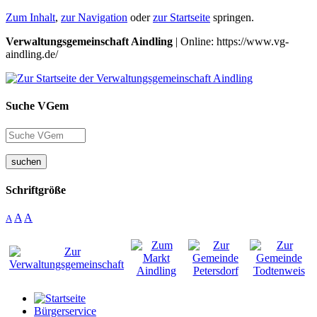
Zum Inhalt
,
zur Navigation
oder
zur Startseite
springen.
Verwaltungsgemeinschaft Aindling
| Online: https://www.vg-
aindling.de/
Suche VGem
suchen
Schriftgröße
A
A
A
Bürgerservice