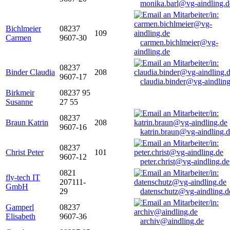
monika.barl@vg-aindling.d
Bichlmeier
08237
109
Carmen
9607-30
carmen.bichlmeier@vg-
aindling.de
08237
Binder Claudia
208
9607-17
claudia.binder@vg-aindling
Birkmeir
08237 95
Susanne
27 55
08237
Braun Katrin
208
9607-16
katrin.braun@vg-aindling.
08237
Christ Peter
101
9607-12
peter.christ@vg-aindling.de
0821
fly-tech IT
207111-
GmbH
29
datenschutz@vg-aindling.d
Gamperl
08237
Elisabeth
9607-36
archiv@aindling.de