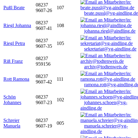
08237
Pußl Beate
107
9607-26
beate.pussl@vg-aindling.de
08237
Riegl Johanna
108
9607-41
johanna.riegl@aindling.de
08237
Riegl Petra
105
9607-35
sekretariat@vg-aindling.de
08237
Riß Franz
959156
archiv@todtenweis.de
08237
Rott Ramona
111
9607-42
ramona.rott@vg-aindling.d
Schön
08237
102
Johannes
9607-23
johannes.schoen@vg-
aindling.de
Schreier
08237
005
Manuela
9607-19
manuela.schreier@vg-
aindling.de