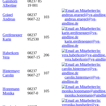
Ganshorn
08237 85
Albertine
19 001
Grägel
08237
103
Andreas
9607-22
andreas.graegel@vg-
aindling.de
Greifenegger
08237
105
Karin
952530
karin.greifenegger@vg-
aindling.de
Haberkorn
08237
206
Vera
9607-15
vera.haberkorn@vg-aindlin
Hintermayr
08237
107
Carolin
9607-27
carolin.hintermayr@vg-
aindling.de
Hoppmann
08237
105
Monika
9607-0
monika.hoppmann@aindlin