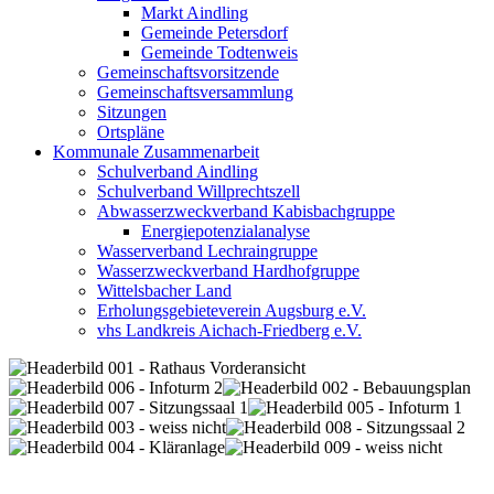
Markt Aindling
Gemeinde Petersdorf
Gemeinde Todtenweis
Gemeinschaftsvorsitzende
Gemeinschaftsversammlung
Sitzungen
Ortspläne
Kommunale Zusammenarbeit
Schulverband Aindling
Schulverband Willprechtszell
Abwasserzweckverband Kabisbachgruppe
Energiepotenzialanalyse
Wasserverband Lechraingruppe
Wasserzweckverband Hardhofgruppe
Wittelsbacher Land
Erholungsgebieteverein Augsburg e.V.
vhs Landkreis Aichach-Friedberg e.V.