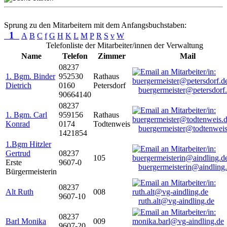
Sprung zu den Mitarbeitern mit dem Anfangsbuchstaben:
1
A
B
C
f
G
H
K
L
M
P
R
S
v
W
Telefonliste der Mitarbeiter/innen der Verwaltung
Name
Telefon
Zimmer
Mail
08237
1. Bgm. Binder
952530
Rathaus
Dietrich
0160
Petersdorf
buergermeister@petersdorf
90664140
08237
1. Bgm. Carl
959156
Rathaus
Konrad
0174
Todtenweis
buergermeister@todtenweis
1421854
1.Bgm Hitzler
Gertrud
08237
105
Erste
9607-0
buergermeisterin@aindling
Bürgermeisterin
08237
Alt Ruth
008
9607-10
ruth.alt@vg-aindling.de
08237
Barl Monika
009
9607-20