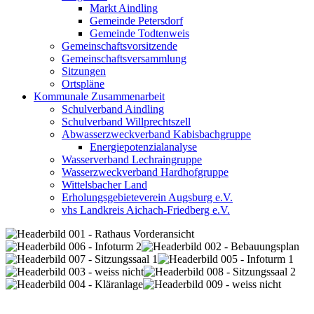
Markt Aindling
Gemeinde Petersdorf
Gemeinde Todtenweis
Gemeinschaftsvorsitzende
Gemeinschaftsversammlung
Sitzungen
Ortspläne
Kommunale Zusammenarbeit
Schulverband Aindling
Schulverband Willprechtszell
Abwasserzweckverband Kabisbachgruppe
Energiepotenzialanalyse
Wasserverband Lechraingruppe
Wasserzweckverband Hardhofgruppe
Wittelsbacher Land
Erholungsgebieteverein Augsburg e.V.
vhs Landkreis Aichach-Friedberg e.V.