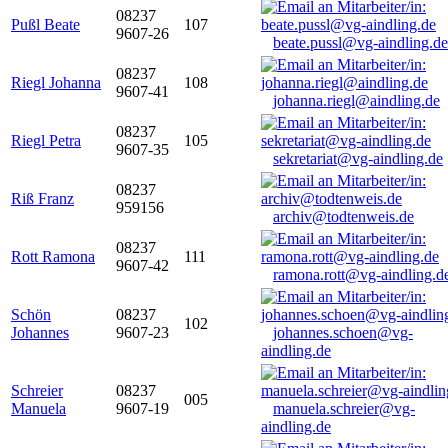
08237
Pußl Beate
107
9607-26
beate.pussl@vg-aindling.de
08237
Riegl Johanna
108
9607-41
johanna.riegl@aindling.de
08237
Riegl Petra
105
9607-35
sekretariat@vg-aindling.de
08237
Riß Franz
959156
archiv@todtenweis.de
08237
Rott Ramona
111
9607-42
ramona.rott@vg-aindling.d
Schön
08237
102
Johannes
9607-23
johannes.schoen@vg-
aindling.de
Schreier
08237
005
Manuela
9607-19
manuela.schreier@vg-
aindling.de