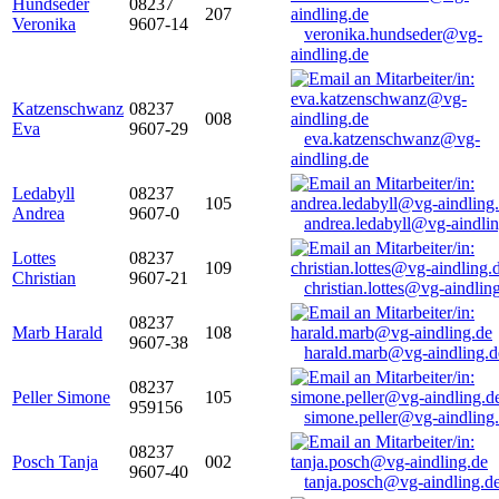
Hundseder
08237
207
Veronika
9607-14
veronika.hundseder@vg-
aindling.de
Katzenschwanz
08237
008
Eva
9607-29
eva.katzenschwanz@vg-
aindling.de
Ledabyll
08237
105
Andrea
9607-0
andrea.ledabyll@vg-aindli
Lottes
08237
109
Christian
9607-21
christian.lottes@vg-aindlin
08237
Marb Harald
108
9607-38
harald.marb@vg-aindling.d
08237
Peller Simone
105
959156
simone.peller@vg-aindling
08237
Posch Tanja
002
9607-40
tanja.posch@vg-aindling.d