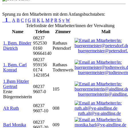
Sprung zu den Mitarbeitern mit dem Anfangsbuchstaben:
1
A
B
C
f
G
H
K
L
M
P
R
S
v
W
Telefonliste der Mitarbeiter/innen der Verwaltung
Name
Telefon
Zimmer
Mail
08237
1. Bgm. Binder
952530
Rathaus
Dietrich
0160
Petersdorf
buergermeister@petersdorf
90664140
08237
1. Bgm. Carl
959156
Rathaus
Konrad
0174
Todtenweis
buergermeister@todtenweis
1421854
1.Bgm Hitzler
Gertrud
08237
105
Erste
9607-0
buergermeisterin@aindling
Bürgermeisterin
08237
Alt Ruth
008
9607-10
ruth.alt@vg-aindling.de
08237
Barl Monika
009
9607-20