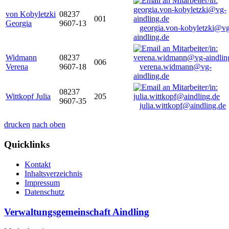
von Kobyletzki
08237
001
Georgia
9607-13
georgia.von-kobyletzki@vg
aindling.de
Widmann
08237
006
Verena
9607-18
verena.widmann@vg-
aindling.de
08237
Wittkopf Julia
205
9607-35
julia.wittkopf@aindling.de
drucken
nach oben
Quicklinks
Kontakt
Inhaltsverzeichnis
Impressum
Datenschutz
Verwaltungsgemeinschaft Aindling