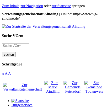
Zum Inhalt
,
zur Navigation
oder
zur Startseite
springen.
Verwaltungsgemeinschaft Aindling
| Online: https://www.vg-
aindling.de/
Suche VGem
suchen
Schriftgröße
A
A
A
Bürgerservice