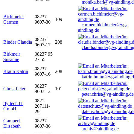
monika.barl@vg-aindling.d
Bichlmeier
08237
109
Carmen
9607-30
carmen.bichlmeier@vg-
aindling.de
08237
Binder Claudia
208
9607-17
claudia.binder@vg-aindling
Birkmeir
08237 95
Susanne
27 55
08237
Braun Katrin
208
9607-16
katrin.braun@vg-aindling.
08237
Christ Peter
101
9607-12
peter.christ@vg-aindling.de
0821
fly-tech IT
207111-
GmbH
29
datenschutz@vg-aindling.d
Gamperl
08237
Elisabeth
9607-36
archiv@aindling.de