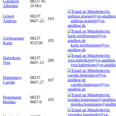
Ganshorn
08237 85
Albertine
19 001
Grägel
08237
103
Andreas
9607-22
andreas.graegel@vg-
aindling.de
Greifenegger
08237
105
Karin
952530
karin.greifenegger@vg-
aindling.de
Haberkorn
08237
206
Vera
9607-15
vera.haberkorn@vg-aindlin
Hintermayr
08237
107
Carolin
9607-27
carolin.hintermayr@vg-
aindling.de
Hoppmann
08237
105
Monika
9607-0
monika.hoppmann@aindlin