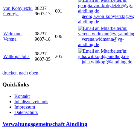
von Kobyletzki
08237
001
Georgia
9607-13
georgia.von-kobyletzki@vg
aindling.de
Widmann
08237
006
Verena
9607-18
verena.widmann@vg-
aindling.de
08237
Wittkopf Julia
205
9607-35
julia.wittkopf@aindling.de
drucken
nach oben
Quicklinks
Kontakt
Inhaltsverzeichnis
Impressum
Datenschutz
Verwaltungsgemeinschaft Aindling