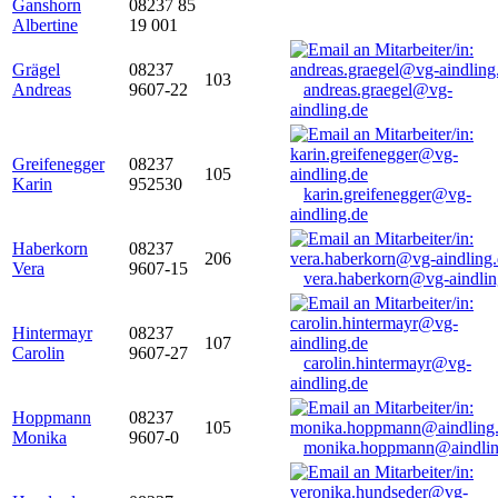
Ganshorn
08237 85
Albertine
19 001
Grägel
08237
103
Andreas
9607-22
andreas.graegel@vg-
aindling.de
Greifenegger
08237
105
Karin
952530
karin.greifenegger@vg-
aindling.de
Haberkorn
08237
206
Vera
9607-15
vera.haberkorn@vg-aindlin
Hintermayr
08237
107
Carolin
9607-27
carolin.hintermayr@vg-
aindling.de
Hoppmann
08237
105
Monika
9607-0
monika.hoppmann@aindlin