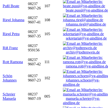
08237
Pußl Beate
107
9607-26
beate.pussl@vg-aindling.de
08237
Riegl Johanna
108
9607-41
johanna.riegl@aindling.de
08237
Riegl Petra
105
9607-35
sekretariat@vg-aindling.de
08237
Riß Franz
959156
archiv@todtenweis.de
08237
Rott Ramona
111
9607-42
ramona.rott@vg-aindling.d
Schön
08237
102
Johannes
9607-23
johannes.schoen@vg-
aindling.de
Schreier
08237
005
Manuela
9607-19
manuela.schreier@vg-
aindling.de