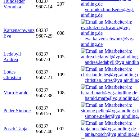
Hundseder
08237
207
Veronika
9607-14
veronika.hundseder@vg-
aindling.de
Katzenschwanz
08237
008
Eva
9607-29
eva.katzenschwanz@vg-
aindling.de
Ledabyll
08237
105
Andrea
9607-0
andrea.ledabyll@vg-aindli
Lottes
08237
109
Christian
9607-21
christian.lottes@vg-aindlin
08237
Marb Harald
108
9607-38
harald.marb@vg-aindling.d
08237
Peller Simone
105
959156
simone.peller@vg-aindling
08237
Posch Tanja
002
9607-40
tanja.posch@vg-aindling.d