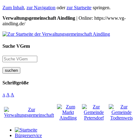
Zum Inhalt
,
zur Navigation
oder
zur Startseite
springen.
Verwaltungsgemeinschaft Aindling
| Online: https://www.vg-
aindling.de/
Suche VGem
suchen
Schriftgröße
A
A
A
Bürgerservice