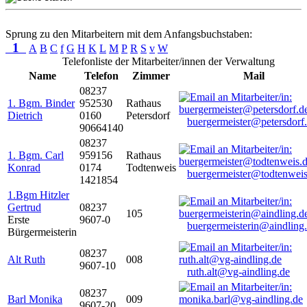
Sprung zu den Mitarbeitern mit dem Anfangsbuchstaben:
1
A
B
C
f
G
H
K
L
M
P
R
S
v
W
Telefonliste der Mitarbeiter/innen der Verwaltung
Name
Telefon
Zimmer
Mail
08237
1. Bgm. Binder
952530
Rathaus
Dietrich
0160
Petersdorf
buergermeister@petersdorf
90664140
08237
1. Bgm. Carl
959156
Rathaus
Konrad
0174
Todtenweis
buergermeister@todtenweis
1421854
1.Bgm Hitzler
Gertrud
08237
105
Erste
9607-0
buergermeisterin@aindling
Bürgermeisterin
08237
Alt Ruth
008
9607-10
ruth.alt@vg-aindling.de
08237
Barl Monika
009
9607-20