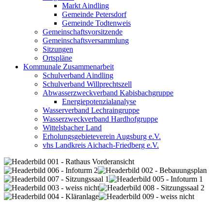
Markt Aindling
Gemeinde Petersdorf
Gemeinde Todtenweis
Gemeinschaftsvorsitzende
Gemeinschaftsversammlung
Sitzungen
Ortspläne
Kommunale Zusammenarbeit
Schulverband Aindling
Schulverband Willprechtszell
Abwasserzweckverband Kabisbachgruppe
Energiepotenzialanalyse
Wasserverband Lechraingruppe
Wasserzweckverband Hardhofgruppe
Wittelsbacher Land
Erholungsgebieteverein Augsburg e.V.
vhs Landkreis Aichach-Friedberg e.V.