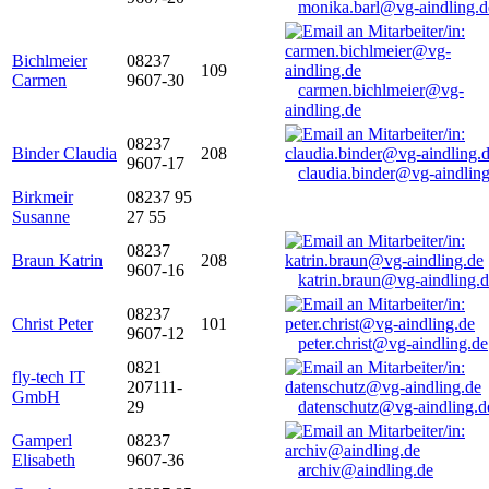
monika.barl@vg-aindling.d
Bichlmeier
08237
109
Carmen
9607-30
carmen.bichlmeier@vg-
aindling.de
08237
Binder Claudia
208
9607-17
claudia.binder@vg-aindling
Birkmeir
08237 95
Susanne
27 55
08237
Braun Katrin
208
9607-16
katrin.braun@vg-aindling.
08237
Christ Peter
101
9607-12
peter.christ@vg-aindling.de
0821
fly-tech IT
207111-
GmbH
29
datenschutz@vg-aindling.d
Gamperl
08237
Elisabeth
9607-36
archiv@aindling.de