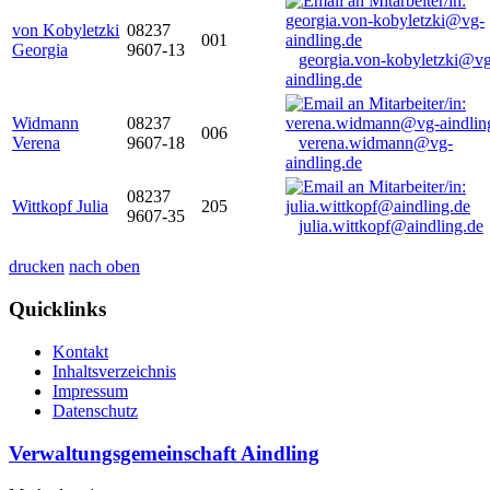
von Kobyletzki
08237
001
Georgia
9607-13
georgia.von-kobyletzki@vg
aindling.de
Widmann
08237
006
Verena
9607-18
verena.widmann@vg-
aindling.de
08237
Wittkopf Julia
205
9607-35
julia.wittkopf@aindling.de
drucken
nach oben
Quicklinks
Kontakt
Inhaltsverzeichnis
Impressum
Datenschutz
Verwaltungsgemeinschaft Aindling