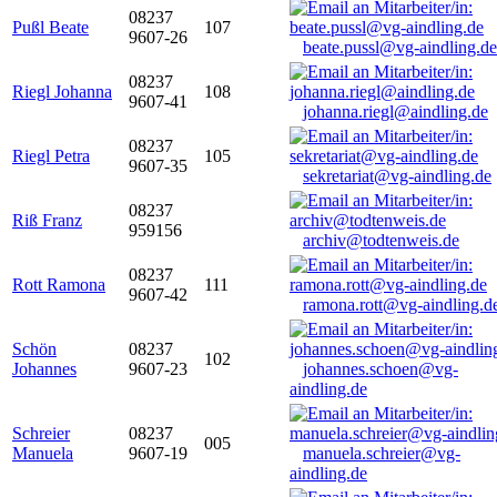
08237
Pußl Beate
107
9607-26
beate.pussl@vg-aindling.de
08237
Riegl Johanna
108
9607-41
johanna.riegl@aindling.de
08237
Riegl Petra
105
9607-35
sekretariat@vg-aindling.de
08237
Riß Franz
959156
archiv@todtenweis.de
08237
Rott Ramona
111
9607-42
ramona.rott@vg-aindling.d
Schön
08237
102
Johannes
9607-23
johannes.schoen@vg-
aindling.de
Schreier
08237
005
Manuela
9607-19
manuela.schreier@vg-
aindling.de