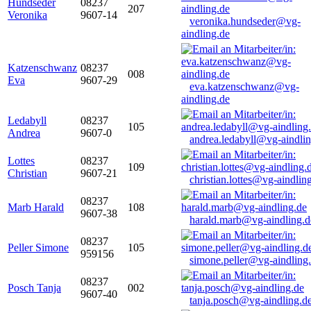
Hundseder
08237
207
Veronika
9607-14
veronika.hundseder@vg-
aindling.de
Katzenschwanz
08237
008
Eva
9607-29
eva.katzenschwanz@vg-
aindling.de
Ledabyll
08237
105
Andrea
9607-0
andrea.ledabyll@vg-aindli
Lottes
08237
109
Christian
9607-21
christian.lottes@vg-aindlin
08237
Marb Harald
108
9607-38
harald.marb@vg-aindling.d
08237
Peller Simone
105
959156
simone.peller@vg-aindling
08237
Posch Tanja
002
9607-40
tanja.posch@vg-aindling.d