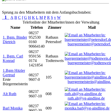
Sprung zu den Mitarbeitern mit dem Anfangsbuchstaben:
1
A
B
C
f
G
H
K
L
M
P
R
S
v
W
Telefonliste der Mitarbeiter/innen der Verwaltung
Name
Telefon
Zimmer
Mail
08237
1. Bgm. Binder
952530
Rathaus
Dietrich
0160
Petersdorf
buergermeister@petersdorf
90664140
08237
1. Bgm. Carl
959156
Rathaus
Konrad
0174
Todtenweis
buergermeister@todtenweis
1421854
1.Bgm Hitzler
Gertrud
08237
105
Erste
9607-0
buergermeisterin@aindling
Bürgermeisterin
08237
Alt Ruth
008
9607-10
ruth.alt@vg-aindling.de
08237
Barl Monika
009
9607-20