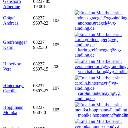
Ganshorn
08237 85
Albertine
19 001
Grägel
08237
103
Andreas
9607-22
andreas.graegel@vg-
aindling.de
Greifenegger
08237
105
Karin
952530
karin.greifenegger@vg-
aindling.de
Haberkorn
08237
206
Vera
9607-15
vera.haberkorn@vg-aindlin
Hintermayr
08237
107
Carolin
9607-27
carolin.hintermayr@vg-
aindling.de
Hoppmann
08237
105
Monika
9607-0
monika.hoppmann@aindlin