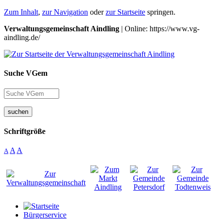
Zum Inhalt
,
zur Navigation
oder
zur Startseite
springen.
Verwaltungsgemeinschaft Aindling
| Online: https://www.vg-
aindling.de/
Suche VGem
suchen
Schriftgröße
A
A
A
Bürgerservice