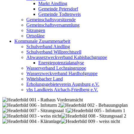
Markt Aindling
Gemeinde Petersdorf
Gemeinde Todtenweis
Gemeinschaftsvorsitzende
Gemeinschaftsversammlung
Sitzungen
Ortspläne
Kommunale Zusammenarbeit
Schulverband Aindling
Schulverband Willprechtszell
Abwasserzweckverband Kabisbachgruppe
Energiepotenzialanalyse
Wasserverband Lechraingruppe
Wasserzweckverband Hardhofgruppe
Wittelsbacher Land
Erholungsgebieteverein Augsburg e.V.
vhs Landkreis Aichach-Friedberg e.V.