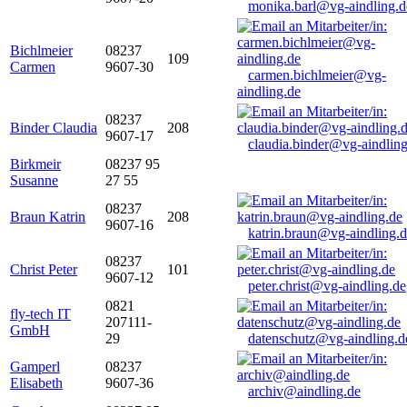
monika.barl@vg-aindling.d
Bichlmeier
08237
109
Carmen
9607-30
carmen.bichlmeier@vg-
aindling.de
08237
Binder Claudia
208
9607-17
claudia.binder@vg-aindling
Birkmeir
08237 95
Susanne
27 55
08237
Braun Katrin
208
9607-16
katrin.braun@vg-aindling.
08237
Christ Peter
101
9607-12
peter.christ@vg-aindling.de
0821
fly-tech IT
207111-
GmbH
29
datenschutz@vg-aindling.d
Gamperl
08237
Elisabeth
9607-36
archiv@aindling.de