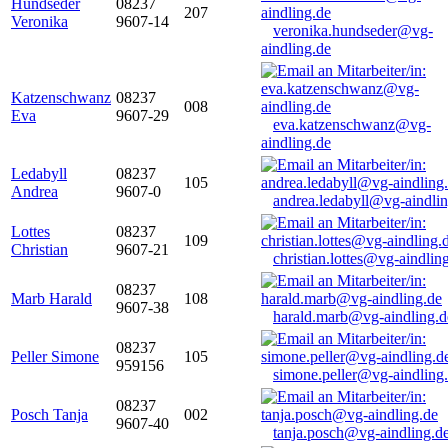
Hundseder
08237
207
Veronika
9607-14
veronika.hundseder@vg-
aindling.de
Katzenschwanz
08237
008
Eva
9607-29
eva.katzenschwanz@vg-
aindling.de
Ledabyll
08237
105
Andrea
9607-0
andrea.ledabyll@vg-aindli
Lottes
08237
109
Christian
9607-21
christian.lottes@vg-aindlin
08237
Marb Harald
108
9607-38
harald.marb@vg-aindling.d
08237
Peller Simone
105
959156
simone.peller@vg-aindling
08237
Posch Tanja
002
9607-40
tanja.posch@vg-aindling.d