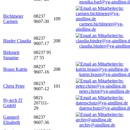
monika.barl@vg-aindling.d
Bichlmeier
08237
109
Carmen
9607-30
carmen.bichlmeier@vg-
aindling.de
08237
Binder Claudia
208
9607-17
claudia.binder@vg-aindling
Birkmeir
08237 95
Susanne
27 55
08237
Braun Katrin
208
9607-16
katrin.braun@vg-aindling.
08237
Christ Peter
101
9607-12
peter.christ@vg-aindling.de
0821
fly-tech IT
207111-
GmbH
29
datenschutz@vg-aindling.d
Gamperl
08237
Elisabeth
9607-36
archiv@aindling.de