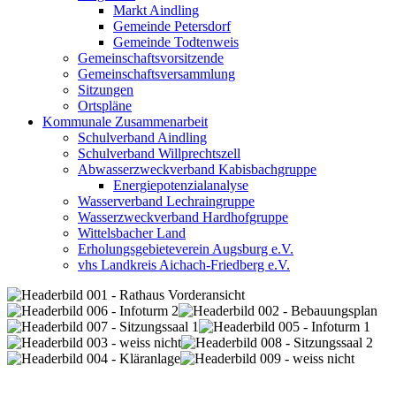
Markt Aindling
Gemeinde Petersdorf
Gemeinde Todtenweis
Gemeinschaftsvorsitzende
Gemeinschaftsversammlung
Sitzungen
Ortspläne
Kommunale Zusammenarbeit
Schulverband Aindling
Schulverband Willprechtszell
Abwasserzweckverband Kabisbachgruppe
Energiepotenzialanalyse
Wasserverband Lechraingruppe
Wasserzweckverband Hardhofgruppe
Wittelsbacher Land
Erholungsgebieteverein Augsburg e.V.
vhs Landkreis Aichach-Friedberg e.V.