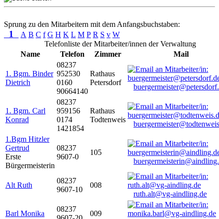
Sprung zu den Mitarbeitern mit dem Anfangsbuchstaben:
1
A
B
C
f
G
H
K
L
M
P
R
S
v
W
Telefonliste der Mitarbeiter/innen der Verwaltung
Name
Telefon
Zimmer
Mail
08237
1. Bgm. Binder
952530
Rathaus
Dietrich
0160
Petersdorf
buergermeister@petersdorf
90664140
08237
1. Bgm. Carl
959156
Rathaus
Konrad
0174
Todtenweis
buergermeister@todtenweis
1421854
1.Bgm Hitzler
Gertrud
08237
105
Erste
9607-0
buergermeisterin@aindling
Bürgermeisterin
08237
Alt Ruth
008
9607-10
ruth.alt@vg-aindling.de
08237
Barl Monika
009
9607-20