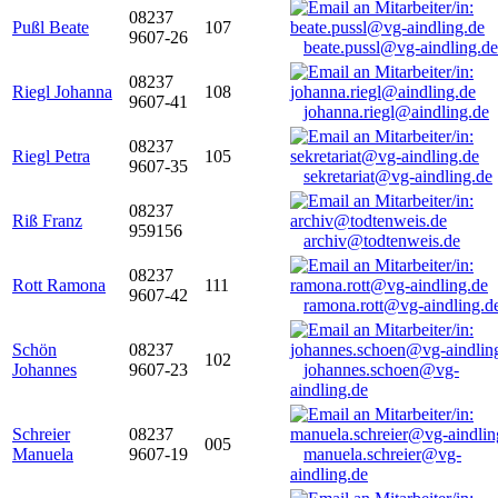
08237
Pußl Beate
107
9607-26
beate.pussl@vg-aindling.de
08237
Riegl Johanna
108
9607-41
johanna.riegl@aindling.de
08237
Riegl Petra
105
9607-35
sekretariat@vg-aindling.de
08237
Riß Franz
959156
archiv@todtenweis.de
08237
Rott Ramona
111
9607-42
ramona.rott@vg-aindling.d
Schön
08237
102
Johannes
9607-23
johannes.schoen@vg-
aindling.de
Schreier
08237
005
Manuela
9607-19
manuela.schreier@vg-
aindling.de