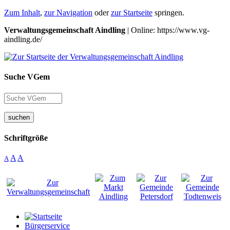
Zum Inhalt
,
zur Navigation
oder
zur Startseite
springen.
Verwaltungsgemeinschaft Aindling
| Online: https://www.vg-
aindling.de/
Suche VGem
suchen
Schriftgröße
A
A
A
Bürgerservice