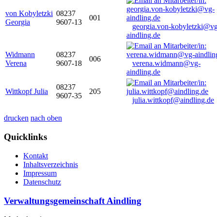
von Kobyletzki
08237
001
Georgia
9607-13
georgia.von-kobyletzki@vg
aindling.de
Widmann
08237
006
Verena
9607-18
verena.widmann@vg-
aindling.de
08237
Wittkopf Julia
205
9607-35
julia.wittkopf@aindling.de
drucken
nach oben
Quicklinks
Kontakt
Inhaltsverzeichnis
Impressum
Datenschutz
Verwaltungsgemeinschaft Aindling