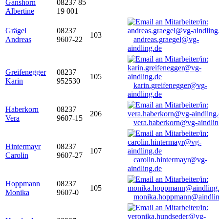
Ganshorn
08237 85
Albertine
19 001
Grägel
08237
103
Andreas
9607-22
andreas.graegel@vg-
aindling.de
Greifenegger
08237
105
Karin
952530
karin.greifenegger@vg-
aindling.de
Haberkorn
08237
206
Vera
9607-15
vera.haberkorn@vg-aindlin
Hintermayr
08237
107
Carolin
9607-27
carolin.hintermayr@vg-
aindling.de
Hoppmann
08237
105
Monika
9607-0
monika.hoppmann@aindlin