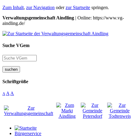
Zum Inhalt
,
zur Navigation
oder
zur Startseite
springen.
Verwaltungsgemeinschaft Aindling
| Online: https://www.vg-
aindling.de/
Suche VGem
suchen
Schriftgröße
A
A
A
Bürgerservice