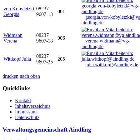
von Kobyletzki
08237
001
Georgia
9607-13
georgia.von-kobyletzki@vg
aindling.de
Widmann
08237
006
Verena
9607-18
verena.widmann@vg-
aindling.de
08237
Wittkopf Julia
205
9607-35
julia.wittkopf@aindling.de
drucken
nach oben
Quicklinks
Kontakt
Inhaltsverzeichnis
Impressum
Datenschutz
Verwaltungsgemeinschaft Aindling