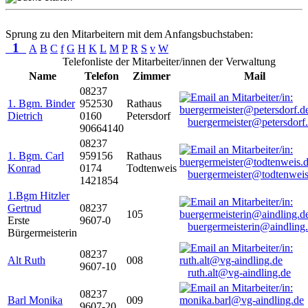
Sprung zu den Mitarbeitern mit dem Anfangsbuchstaben:
1
A
B
C
f
G
H
K
L
M
P
R
S
v
W
Telefonliste der Mitarbeiter/innen der Verwaltung
Name
Telefon
Zimmer
Mail
08237
1. Bgm. Binder
952530
Rathaus
Dietrich
0160
Petersdorf
buergermeister@petersdorf
90664140
08237
1. Bgm. Carl
959156
Rathaus
Konrad
0174
Todtenweis
buergermeister@todtenweis
1421854
1.Bgm Hitzler
Gertrud
08237
105
Erste
9607-0
buergermeisterin@aindling
Bürgermeisterin
08237
Alt Ruth
008
9607-10
ruth.alt@vg-aindling.de
08237
Barl Monika
009
9607-20