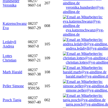
Hundseder
08237
207
Veronika
9607-14
veronika.hundseder@vg-
aindling.de
Katzenschwanz
08237
008
Eva
9607-29
eva.katzenschwanz@vg-
aindling.de
Ledabyll
08237
105
Andrea
9607-0
andrea.ledabyll@vg-aindli
Lottes
08237
109
Christian
9607-21
christian.lottes@vg-aindlin
08237
Marb Harald
108
9607-38
harald.marb@vg-aindling.d
08237
Peller Simone
105
959156
simone.peller@vg-aindling
08237
Posch Tanja
002
9607-40
tanja.posch@vg-aindling.d