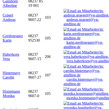
Ganshorn
08237 85
Albertine
19 001
Grägel
08237
103
Andreas
9607-22
andreas.graegel@vg-
aindling.de
Greifenegger
08237
105
Karin
952530
karin.greifenegger@vg-
aindling.de
Haberkorn
08237
206
Vera
9607-15
vera.haberkorn@vg-aindlin
Hintermayr
08237
107
Carolin
9607-27
carolin.hintermayr@vg-
aindling.de
Hoppmann
08237
105
Monika
9607-0
monika.hoppmann@aindlin