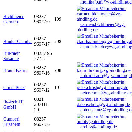
monika.barl@vg-aindling.d
Bichlmeier
08237
109
Carmen
9607-30
carmen.bichlmeier@vg-
aindling.de
08237
Binder Claudia
208
9607-17
claudia.binder@vg-aindling
Birkmeir
08237 95
Susanne
27 55
08237
Braun Katrin
208
9607-16
katrin.braun@vg-aindling.
08237
Christ Peter
101
9607-12
peter.christ@vg-aindling.de
0821
fly-tech IT
207111-
GmbH
29
datenschutz@vg-aindling.d
Gamperl
08237
Elisabeth
9607-36
archiv@aindling.de