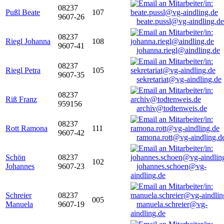
08237
Pußl Beate
107
9607-26
beate.pussl@vg-aindling.de
08237
Riegl Johanna
108
9607-41
johanna.riegl@aindling.de
08237
Riegl Petra
105
9607-35
sekretariat@vg-aindling.de
08237
Riß Franz
959156
archiv@todtenweis.de
08237
Rott Ramona
111
9607-42
ramona.rott@vg-aindling.d
Schön
08237
102
Johannes
9607-23
johannes.schoen@vg-
aindling.de
Schreier
08237
005
Manuela
9607-19
manuela.schreier@vg-
aindling.de