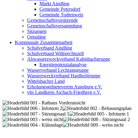
Markt Aindling
Gemeinde Petersdorf
Gemeinde Todtenweis
Gemeinschaftsvorsitzende
Gemeinschaftsversammlung
Sitzungen
Ortspläne
Kommunale Zusammenarbeit
Schulverband Aindling
Schulverband Willprechtszell
Abwasserzweckverband Kabisbachgruppe
Energiepotenzialanalyse
Wasserverband Lechraingruppe
Wasserzweckverband Hardhofgruppe
Wittelsbacher Land
Erholungsgebieteverein Augsburg e.V.
vhs Landkreis Aichach-Friedberg e.V.