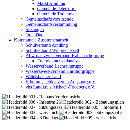
Markt Aindling
Gemeinde Petersdorf
Gemeinde Todtenweis
Gemeinschaftsvorsitzende
Gemeinschaftsversammlung
Sitzungen
Ortspläne
Kommunale Zusammenarbeit
Schulverband Aindling
Schulverband Willprechtszell
Abwasserzweckverband Kabisbachgruppe
Energiepotenzialanalyse
Wasserverband Lechraingruppe
Wasserzweckverband Hardhofgruppe
Wittelsbacher Land
Erholungsgebieteverein Augsburg e.V.
vhs Landkreis Aichach-Friedberg e.V.