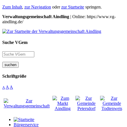
Zum Inhalt
,
zur Navigation
oder
zur Startseite
springen.
Verwaltungsgemeinschaft Aindling
| Online: https://www.vg-
aindling.de/
Suche VGem
suchen
Schriftgröße
A
A
A
Bürgerservice