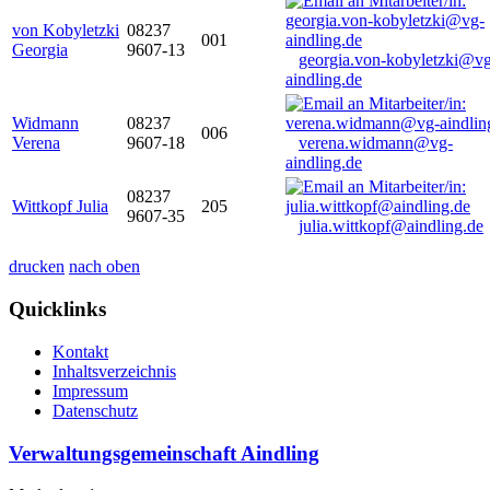
von Kobyletzki
08237
001
Georgia
9607-13
georgia.von-kobyletzki@vg
aindling.de
Widmann
08237
006
Verena
9607-18
verena.widmann@vg-
aindling.de
08237
Wittkopf Julia
205
9607-35
julia.wittkopf@aindling.de
drucken
nach oben
Quicklinks
Kontakt
Inhaltsverzeichnis
Impressum
Datenschutz
Verwaltungsgemeinschaft Aindling