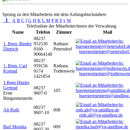
Sprung zu den Mitarbeitern mit dem Anfangsbuchstaben:
1
A
B
C
f
G
H
K
L
M
P
R
S
v
W
Telefonliste der Mitarbeiter/innen der Verwaltung
Name
Telefon
Zimmer
Mail
08237
1. Bgm. Binder
952530
Rathaus
Dietrich
0160
Petersdorf
buergermeister@petersdorf
90664140
08237
1. Bgm. Carl
959156
Rathaus
Konrad
0174
Todtenweis
buergermeister@todtenweis
1421854
1.Bgm Hitzler
Gertrud
08237
105
Erste
9607-0
buergermeisterin@aindling
Bürgermeisterin
08237
Alt Ruth
008
9607-10
ruth.alt@vg-aindling.de
08237
Barl Monika
009
9607-20