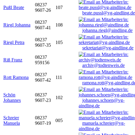
08237
Pußl Beate
107
9607-26
beate.pussl@vg-aindling.de
08237
Riegl Johanna
108
9607-41
johanna.riegl@aindling.de
08237
Riegl Petra
105
9607-35
sekretariat@vg-aindling.de
08237
Riß Franz
959156
archiv@todtenweis.de
08237
Rott Ramona
111
9607-42
ramona.rott@vg-aindling.d
Schön
08237
102
Johannes
9607-23
johannes.schoen@vg-
aindling.de
Schreier
08237
005
Manuela
9607-19
manuela.schreier@vg-
aindling.de