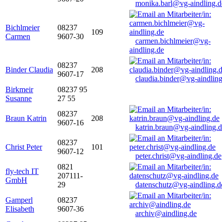
monika.barl@vg-aindling.d
Bichlmeier
08237
109
Carmen
9607-30
carmen.bichlmeier@vg-
aindling.de
08237
Binder Claudia
208
9607-17
claudia.binder@vg-aindling
Birkmeir
08237 95
Susanne
27 55
08237
Braun Katrin
208
9607-16
katrin.braun@vg-aindling.
08237
Christ Peter
101
9607-12
peter.christ@vg-aindling.de
0821
fly-tech IT
207111-
GmbH
29
datenschutz@vg-aindling.d
Gamperl
08237
Elisabeth
9607-36
archiv@aindling.de