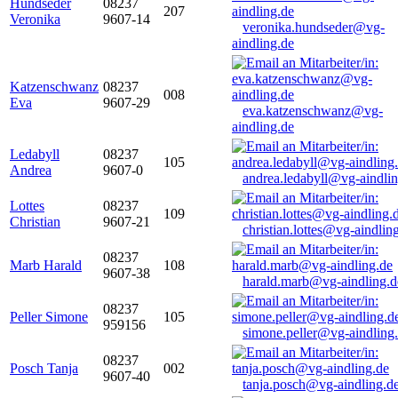
Hundseder
08237
207
Veronika
9607-14
veronika.hundseder@vg-
aindling.de
Katzenschwanz
08237
008
Eva
9607-29
eva.katzenschwanz@vg-
aindling.de
Ledabyll
08237
105
Andrea
9607-0
andrea.ledabyll@vg-aindli
Lottes
08237
109
Christian
9607-21
christian.lottes@vg-aindlin
08237
Marb Harald
108
9607-38
harald.marb@vg-aindling.d
08237
Peller Simone
105
959156
simone.peller@vg-aindling
08237
Posch Tanja
002
9607-40
tanja.posch@vg-aindling.d