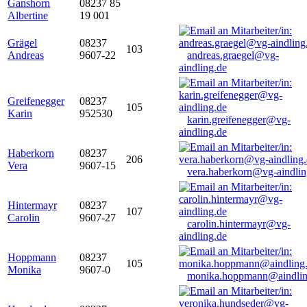
Ganshorn
08237 85
Albertine
19 001
Grägel
08237
103
Andreas
9607-22
andreas.graegel@vg-
aindling.de
Greifenegger
08237
105
Karin
952530
karin.greifenegger@vg-
aindling.de
Haberkorn
08237
206
Vera
9607-15
vera.haberkorn@vg-aindlin
Hintermayr
08237
107
Carolin
9607-27
carolin.hintermayr@vg-
aindling.de
Hoppmann
08237
105
Monika
9607-0
monika.hoppmann@aindlin