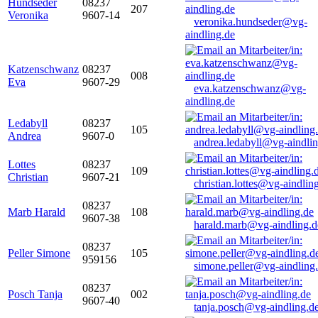
Hundseder
08237
207
Veronika
9607-14
veronika.hundseder@vg-
aindling.de
Katzenschwanz
08237
008
Eva
9607-29
eva.katzenschwanz@vg-
aindling.de
Ledabyll
08237
105
Andrea
9607-0
andrea.ledabyll@vg-aindli
Lottes
08237
109
Christian
9607-21
christian.lottes@vg-aindlin
08237
Marb Harald
108
9607-38
harald.marb@vg-aindling.d
08237
Peller Simone
105
959156
simone.peller@vg-aindling
08237
Posch Tanja
002
9607-40
tanja.posch@vg-aindling.d