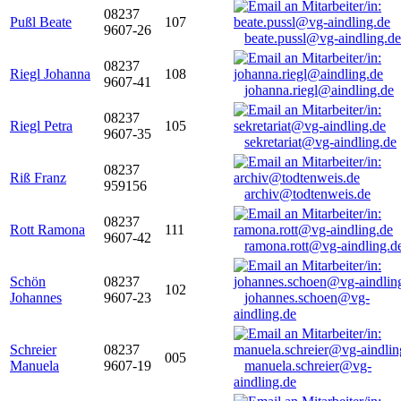
08237
Pußl Beate
107
9607-26
beate.pussl@vg-aindling.de
08237
Riegl Johanna
108
9607-41
johanna.riegl@aindling.de
08237
Riegl Petra
105
9607-35
sekretariat@vg-aindling.de
08237
Riß Franz
959156
archiv@todtenweis.de
08237
Rott Ramona
111
9607-42
ramona.rott@vg-aindling.d
Schön
08237
102
Johannes
9607-23
johannes.schoen@vg-
aindling.de
Schreier
08237
005
Manuela
9607-19
manuela.schreier@vg-
aindling.de