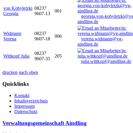
von Kobyletzki
08237
001
Georgia
9607-13
georgia.von-kobyletzki@vg
aindling.de
Widmann
08237
006
Verena
9607-18
verena.widmann@vg-
aindling.de
08237
Wittkopf Julia
205
9607-35
julia.wittkopf@aindling.de
drucken
nach oben
Quicklinks
Kontakt
Inhaltsverzeichnis
Impressum
Datenschutz
Verwaltungsgemeinschaft Aindling