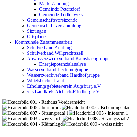
Markt Aindling
Gemeinde Petersdorf
Gemeinde Todtenweis
Gemeinschaftsvorsitzende
Gemeinschaftsversammlung
Sitzungen
Ortspläne
Kommunale Zusammenarbeit
Schulverband Aindling
Schulverband Willprechtszell
Abwasserzweckverband Kabisbachgruppe
Energiepotenzialanalyse
Wasserverband Lechraingruppe
Wasserzweckverband Hardhofgruppe
Wittelsbacher Land
Erholungsgebieteverein Augsburg e.V.
vhs Landkreis Aichach-Friedberg e.V.