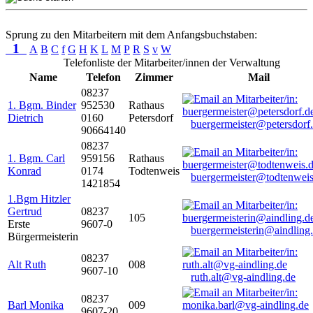
Sprung zu den Mitarbeitern mit dem Anfangsbuchstaben:
1
A
B
C
f
G
H
K
L
M
P
R
S
v
W
Telefonliste der Mitarbeiter/innen der Verwaltung
Name
Telefon
Zimmer
Mail
08237
1. Bgm. Binder
952530
Rathaus
Dietrich
0160
Petersdorf
buergermeister@petersdorf
90664140
08237
1. Bgm. Carl
959156
Rathaus
Konrad
0174
Todtenweis
buergermeister@todtenweis
1421854
1.Bgm Hitzler
Gertrud
08237
105
Erste
9607-0
buergermeisterin@aindling
Bürgermeisterin
08237
Alt Ruth
008
9607-10
ruth.alt@vg-aindling.de
08237
Barl Monika
009
9607-20