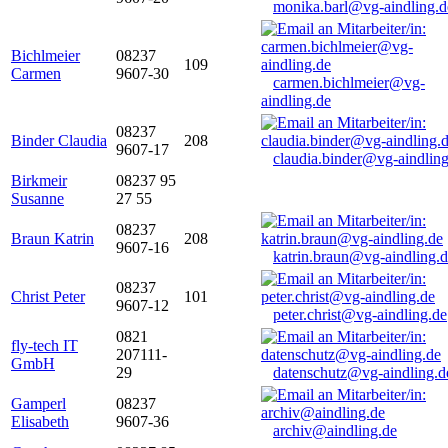
monika.barl@vg-aindling.d
Bichlmeier
08237
109
Carmen
9607-30
carmen.bichlmeier@vg-
aindling.de
08237
Binder Claudia
208
9607-17
claudia.binder@vg-aindling
Birkmeir
08237 95
Susanne
27 55
08237
Braun Katrin
208
9607-16
katrin.braun@vg-aindling.
08237
Christ Peter
101
9607-12
peter.christ@vg-aindling.de
0821
fly-tech IT
207111-
GmbH
29
datenschutz@vg-aindling.d
Gamperl
08237
Elisabeth
9607-36
archiv@aindling.de