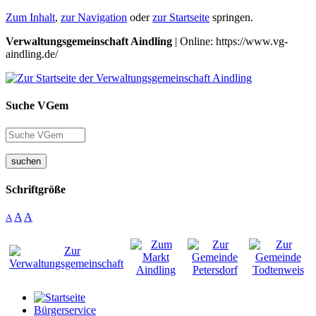
Zum Inhalt
,
zur Navigation
oder
zur Startseite
springen.
Verwaltungsgemeinschaft Aindling
| Online: https://www.vg-
aindling.de/
Suche VGem
suchen
Schriftgröße
A
A
A
Bürgerservice