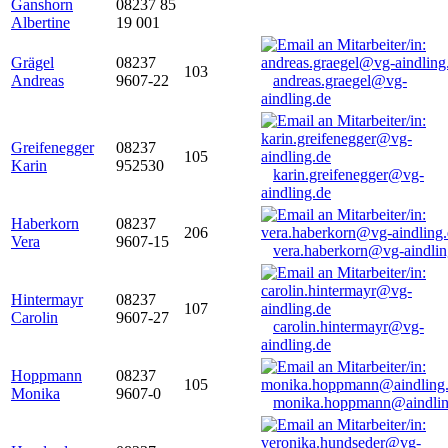
Ganshorn
08237 85
Albertine
19 001
Grägel
08237
103
Andreas
9607-22
andreas.graegel@vg-
aindling.de
Greifenegger
08237
105
Karin
952530
karin.greifenegger@vg-
aindling.de
Haberkorn
08237
206
Vera
9607-15
vera.haberkorn@vg-aindlin
Hintermayr
08237
107
Carolin
9607-27
carolin.hintermayr@vg-
aindling.de
Hoppmann
08237
105
Monika
9607-0
monika.hoppmann@aindlin