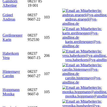
Ganshorn
08237 85
Albertine
19 001
Grägel
08237
103
Andreas
9607-22
andreas.graegel@vg-
aindling.de
Greifenegger
08237
105
Karin
952530
karin.greifenegger@vg-
aindling.de
Haberkorn
08237
206
Vera
9607-15
vera.haberkorn@vg-aindlin
Hintermayr
08237
107
Carolin
9607-27
carolin.hintermayr@vg-
aindling.de
Hoppmann
08237
105
Monika
9607-0
monika.hoppmann@aindlin