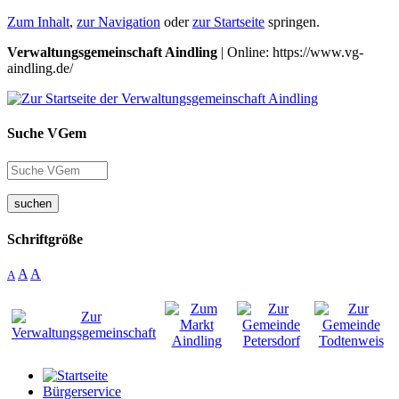
Zum Inhalt
,
zur Navigation
oder
zur Startseite
springen.
Verwaltungsgemeinschaft Aindling
| Online: https://www.vg-
aindling.de/
Suche VGem
suchen
Schriftgröße
A
A
A
Bürgerservice