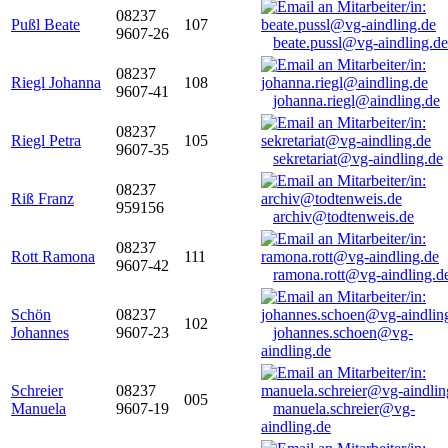
08237
Pußl Beate
107
9607-26
beate.pussl@vg-aindling.de
08237
Riegl Johanna
108
9607-41
johanna.riegl@aindling.de
08237
Riegl Petra
105
9607-35
sekretariat@vg-aindling.de
08237
Riß Franz
959156
archiv@todtenweis.de
08237
Rott Ramona
111
9607-42
ramona.rott@vg-aindling.d
Schön
08237
102
Johannes
9607-23
johannes.schoen@vg-
aindling.de
Schreier
08237
005
Manuela
9607-19
manuela.schreier@vg-
aindling.de