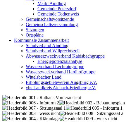
Markt Aindling
Gemeinde Petersdorf
Gemeinde Todtenweis
Gemeinschaftsvorsitzende
Gemeinschaftsversammlung
Sitzungen
Ortspläne
Kommunale Zusammenarbeit
Schulverband Aindling
Schulverband Willprechtszell
Abwasserzweckverband Kabisbachgruppe
Energiepotenzialanalyse
Wasserverband Lechraingruppe
Wasserzweckverband Hardhofgruppe
Wittelsbacher Land
Erholungsgebieteverein Augsburg e.V.
vhs Landkreis Aichach-Friedberg e.V.