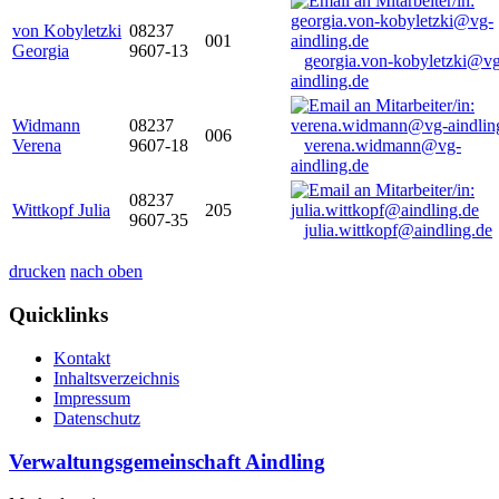
von Kobyletzki
08237
001
Georgia
9607-13
georgia.von-kobyletzki@vg
aindling.de
Widmann
08237
006
Verena
9607-18
verena.widmann@vg-
aindling.de
08237
Wittkopf Julia
205
9607-35
julia.wittkopf@aindling.de
drucken
nach oben
Quicklinks
Kontakt
Inhaltsverzeichnis
Impressum
Datenschutz
Verwaltungsgemeinschaft Aindling