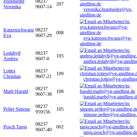
Hundseder
08237
207
Veronika
9607-14
veronika.hundseder@vg-
aindling.de
Katzenschwanz
08237
008
Eva
9607-29
eva.katzenschwanz@vg-
aindling.de
Ledabyll
08237
105
Andrea
9607-0
andrea.ledabyll@vg-aindli
Lottes
08237
109
Christian
9607-21
christian.lottes@vg-aindlin
08237
Marb Harald
108
9607-38
harald.marb@vg-aindling.d
08237
Peller Simone
105
959156
simone.peller@vg-aindling
08237
Posch Tanja
002
9607-40
tanja.posch@vg-aindling.d