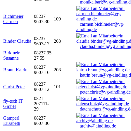
monika.barl@vg-aindling.d
Bichlmeier
08237
109
Carmen
9607-30
carmen.bichlmeier@vg-
aindling.de
08237
Binder Claudia
208
9607-17
claudia.binder@vg-aindling
Birkmeir
08237 95
Susanne
27 55
08237
Braun Katrin
208
9607-16
katrin.braun@vg-aindling.
08237
Christ Peter
101
9607-12
peter.christ@vg-aindling.de
0821
fly-tech IT
207111-
GmbH
29
datenschutz@vg-aindling.d
Gamperl
08237
Elisabeth
9607-36
archiv@aindling.de