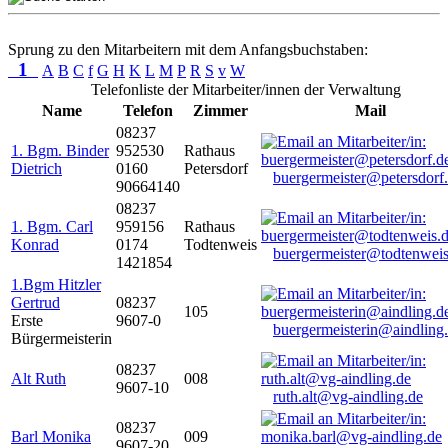
Sprung zu den Mitarbeitern mit dem Anfangsbuchstaben:
1
A
B
C
f
G
H
K
L
M
P
R
S
v
W
Telefonliste der Mitarbeiter/innen der Verwaltung
Name
Telefon
Zimmer
Mail
08237
1. Bgm. Binder
952530
Rathaus
Dietrich
0160
Petersdorf
buergermeister@petersdorf
90664140
08237
1. Bgm. Carl
959156
Rathaus
Konrad
0174
Todtenweis
buergermeister@todtenweis
1421854
1.Bgm Hitzler
Gertrud
08237
105
Erste
9607-0
buergermeisterin@aindling
Bürgermeisterin
08237
Alt Ruth
008
9607-10
ruth.alt@vg-aindling.de
08237
Barl Monika
009
9607-20